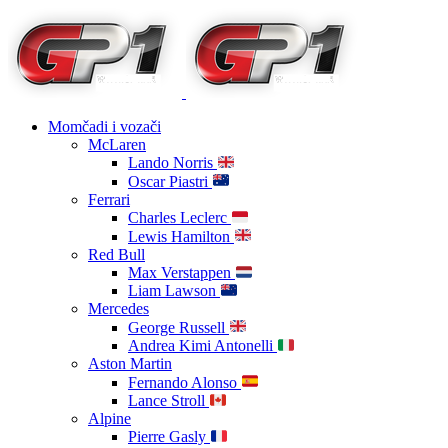
Momčadi i vozači
McLaren
Lando Norris
Oscar Piastri
Ferrari
Charles Leclerc
Lewis Hamilton
Red Bull
Max Verstappen
Liam Lawson
Mercedes
George Russell
Andrea Kimi Antonelli
Aston Martin
Fernando Alonso
Lance Stroll
Alpine
Pierre Gasly