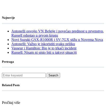
Najnovije
Antonelli osvojio VN Belgije i povećao prednost u prvenstvu,
Russell odustao u prvom krugu
Novi Suzuki GSX-R1000R i SV-7GX stižu u Novema Nova
Antonelli: Važno je iskoristiti svaku priliku
Vasseur i Hamilton: Bio je to trkaći incident
Russell: Nisam ni smio biti u takvoj situaciji
Pretraga
Search
Related Posts
Pročitaj više