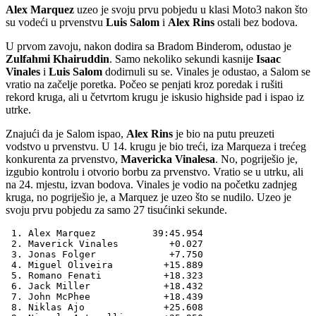
Alex Marquez
uzeo je svoju prvu pobjedu u klasi Moto3 nakon što
su vodeći u prvenstvu
Luis Salom
i
Alex Rins
ostali bez bodova.
U prvom zavoju, nakon dodira sa Bradom Binderom, odustao je
Zulfahmi Khairuddin
. Samo nekoliko sekundi kasnije
Isaac
Vinales
i
Luis Salom
dodirnuli su se. Vinales je odustao, a Salom se
vratio na začelje poretka. Počeo se penjati kroz poredak i rušiti
rekord kruga, ali u četvrtom krugu je iskusio highside pad i ispao iz
utrke.
Znajući da je Salom ispao,
Alex Rins
je bio na putu preuzeti
vodstvo u prvenstvu. U 14. krugu je bio treći, iza Marqueza i trećeg
konkurenta za prvenstvo,
Maveric
ka Vinalesa
. No, pogriješio je,
izgubio kontrolu i otvorio borbu za prvenstvo. Vratio se u utrku, ali
na 24. mjestu, izvan bodova. Vinales je vodio na početku zadnjeg
kruga, no pogriješio je, a Marquez je uzeo što se nudilo. Uzeo je
svoju prvu pobjedu za samo 27 tisućinki sekunde.
 1. Alex Marquez          39:45.954

 2. Maverick Vinales         +0.027

 3. Jonas Folger             +7.750

 4. Miguel Oliveira         +15.889

 5. Romano Fenati           +18.323

 6. Jack Miller             +18.432

 7. John McPhee             +18.439

 8. Niklas Ajo              +25.608
