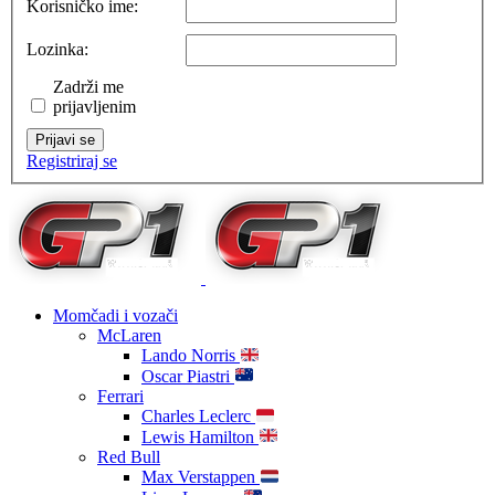
Korisničko ime:
Lozinka:
Zadrži me
prijavljenim
Prijavi se
Registriraj se
Momčadi i vozači
McLaren
Lando Norris
Oscar Piastri
Ferrari
Charles Leclerc
Lewis Hamilton
Red Bull
Max Verstappen