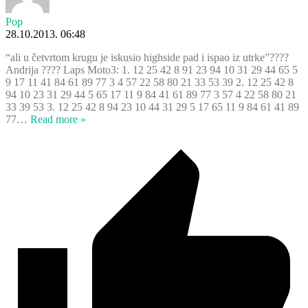
Pop
28.10.2013. 06:48
“ali u četvrtom krugu je iskusio highside pad i ispao iz utrke”????
Andrija ???? Laps Moto3: 1. 12 25 42 8 91 23 94 10 31 29 44 65 5
9 17 11 41 84 61 89 77 3 4 57 22 58 80 21 33 53 39 2. 12 25 42 8
94 10 23 31 29 44 5 65 17 11 9 84 41 61 89 77 3 57 4 22 58 80 21
33 39 53 3. 12 25 42 8 94 23 10 44 31 29 5 17 65 11 9 84 61 41 89
77
…
Read more »