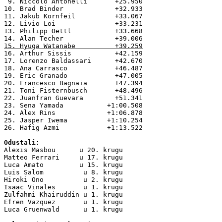
 9. Niccolo Antonelli       +25.950

10. Brad Binder             +32.933

11. Jakub Kornfeil          +33.067

12. Livio Loi               +33.231

13. Philipp Oettl           +33.668

15. Hyuga Watanabe          +39.259
16. Arthur Sissis           +42.159

17. Lorenzo Baldassari      +42.670

18. Ana Carrasco            +46.487

19. Eric Granado            +47.005

20. Francesco Bagnaia       +47.394

21. Toni Fisternbusch       +48.496

22. Juanfran Guevara        +51.341

23. Sena Yamada           +1:00.508

24. Alex Rins             +1:06.878

25. Jasper Iwema          +1:10.254

26. Hafig Azmi            +1:13.522

Alexis Masbou      u 20. krugu

Matteo Ferrari     u 17. krugu

Luca Amato         u 15. krugu

Luis Salom          u 8. krugu

Hiroki Ono          u 2. krugu

Isaac Vinales       u 1. krugu

Zulfahmi Khairuddin u 1. krugu

Efren Vazquez       u 1. krugu

Luca Gruenwald      u 1. krugu
