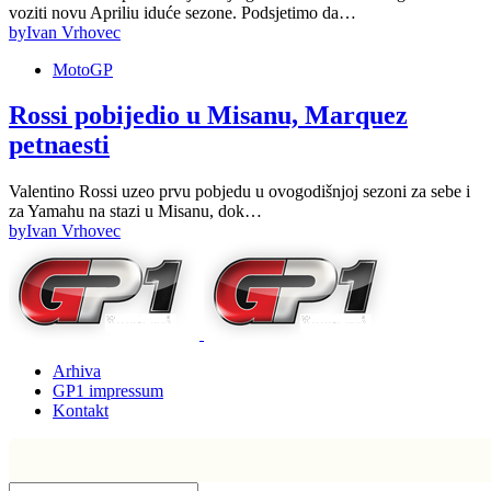
voziti novu Apriliu iduće sezone. Podsjetimo da…
by
Ivan Vrhovec
MotoGP
Rossi pobijedio u Misanu, Marquez
petnaesti
Valentino Rossi uzeo prvu pobjedu u ovogodišnjoj sezoni za sebe i
za Yamahu na stazi u Misanu, dok…
by
Ivan Vrhovec
Arhiva
GP1 impressum
Kontakt