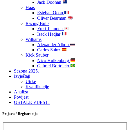
Jack Doohan
Haas
Esteban Ocon
Oliver Bearman
Racing Bulls
Yuki Tsunoda
Isack Hadjar
Williams
Alexander Albon
Carlos Sainz
Kick Sauber
Nico Hulkenberg
Gabriel Bortoleto
Sezona 2025.
Izvještaji
Utrke
Kvalifikacije
Analiza
Povijest
OSTALE VIJESTI
Prijava / Registracija