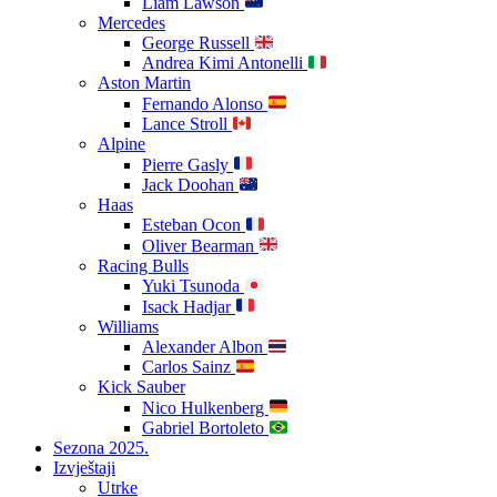
Liam Lawson
Mercedes
George Russell
Andrea Kimi Antonelli
Aston Martin
Fernando Alonso
Lance Stroll
Alpine
Pierre Gasly
Jack Doohan
Haas
Esteban Ocon
Oliver Bearman
Racing Bulls
Yuki Tsunoda
Isack Hadjar
Williams
Alexander Albon
Carlos Sainz
Kick Sauber
Nico Hulkenberg
Gabriel Bortoleto
Sezona 2025.
Izvještaji
Utrke