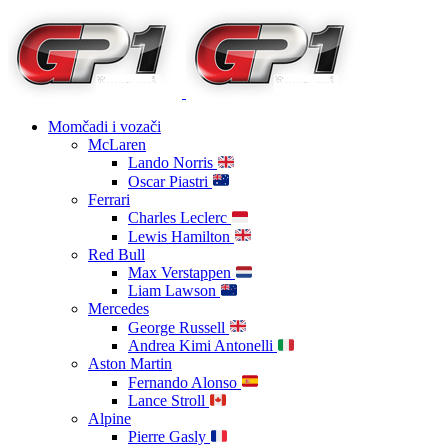
Momčadi i vozači
McLaren
Lando Norris
Oscar Piastri
Ferrari
Charles Leclerc
Lewis Hamilton
Red Bull
Max Verstappen
Liam Lawson
Mercedes
George Russell
Andrea Kimi Antonelli
Aston Martin
Fernando Alonso
Lance Stroll
Alpine
Pierre Gasly