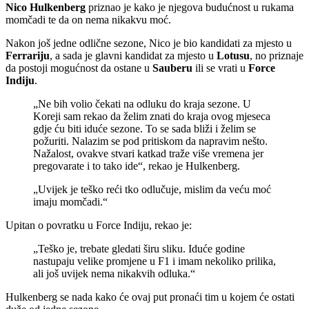
Nico Hulkenberg
priznao je kako je njegova budućnost u rukama
momčadi te da on nema nikakvu moć.
Nakon još jedne odlične sezone, Nico je bio kandidati za mjesto u
Ferrariju
, a sada je glavni kandidat za mjesto u
Lotusu
, no priznaje
da postoji mogućnost da ostane u
Sauberu
ili se vrati u
Force
Indiju
.
„Ne bih volio čekati na odluku do kraja sezone. U
Koreji sam rekao da želim znati do kraja ovog mjeseca
gdje ću biti iduće sezone. To se sada bliži i želim se
požuriti. Nalazim se pod pritiskom da napravim nešto.
Nažalost, ovakve stvari katkad traže više vremena jer
pregovarate i to tako ide“, rekao je Hulkenberg.
„Uvijek je teško reći tko odlučuje, mislim da veću moć
imaju momčadi.“
Upitan o povratku u Force Indiju, rekao je:
„Teško je, trebate gledati širu sliku. Iduće godine
nastupaju velike promjene u F1 i imam nekoliko prilika,
ali još uvijek nema nikakvih odluka.“
Hulkenberg se nada kako će ovaj put pronaći tim u kojem će ostati