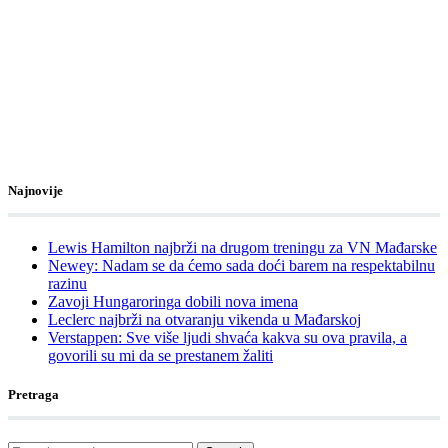
Najnovije
Lewis Hamilton najbrži na drugom treningu za VN Mađarske
Newey: Nadam se da ćemo sada doći barem na respektabilnu
razinu
Zavoji Hungaroringa dobili nova imena
Leclerc najbrži na otvaranju vikenda u Mađarskoj
Verstappen: Sve više ljudi shvaća kakva su ova pravila, a
govorili su mi da se prestanem žaliti
Pretraga