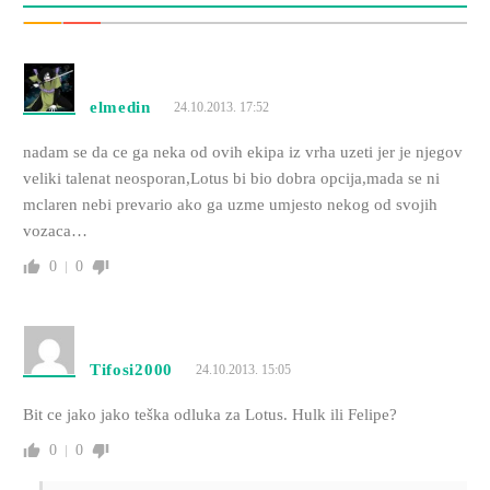
elmedin
24.10.2013. 17:52
nadam se da ce ga neka od ovih ekipa iz vrha uzeti jer je njegov
veliki talenat neosporan,Lotus bi bio dobra opcija,mada se ni
mclaren nebi prevario ako ga uzme umjesto nekog od svojih
vozaca…
0
0
Tifosi2000
24.10.2013. 15:05
Bit ce jako jako teška odluka za Lotus. Hulk ili Felipe?
0
0