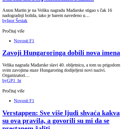
Aston Martin je na Veliku nagradu Mađarske stigao s čak 16
nadogradnji bolida, tako je barem navedeno u…
by
Igor Šestak
Pročitaj više
Novosti F1
Zavoji Hungaroringa dobili nova imena
Velika nagrada Mađarske slavi 40. obljetnicu, a tom su prigodom
svim zavojima staze Hungaroring dodijeljeni novi nazivi.
Organizatori…
by
GP1_hr
Pročitaj više
Novosti F1
Verstappen: Sve više ljudi shvaća kakva
su ova pravila, a govorili su mi da se
prestanem žaliti