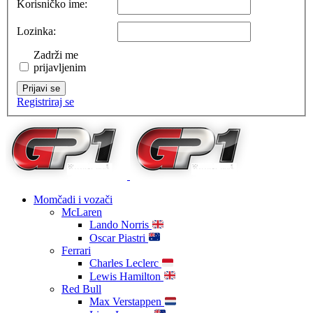
Korisničko ime:
Lozinka:
Zadrži me
prijavljenim
Prijavi se
Registriraj se
Momčadi i vozači
McLaren
Lando Norris
Oscar Piastri
Ferrari
Charles Leclerc
Lewis Hamilton
Red Bull
Max Verstappen