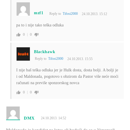
mzf1
Reply to
Tifosi2000
24.10.2013. 15:12
pa to i nije tako teška odluka
0
0
Blackhawk
Reply to
Tifosi2000
24.10.2013. 15:55
I nije baš teška odluka jer je Hulk dosta, dosta bolji. A bolji je
i od Maldonada, pogotovo s obzirom da Pastor više neće moći
računati na previše sponzorskog novca
0
0
DMX
24.10.2013. 14:52