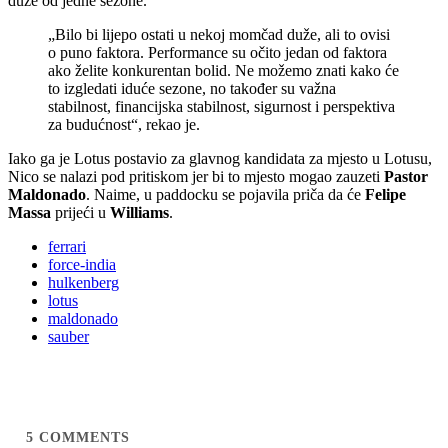
duže od jedne sezone.
„Bilo bi lijepo ostati u nekoj momčad duže, ali to ovisi
o puno faktora. Performance su očito jedan od faktora
ako želite konkurentan bolid. Ne možemo znati kako će
to izgledati iduće sezone, no također su važna
stabilnost, financijska stabilnost, sigurnost i perspektiva
za budućnost“, rekao je.
Iako ga je Lotus postavio za glavnog kandidata za mjesto u Lotusu,
Nico se nalazi pod pritiskom jer bi to mjesto mogao zauzeti
Pastor
Maldonado
. Naime, u paddocku se pojavila priča da će
Felipe
Massa
prijeći u
Williams
.
ferrari
force-india
hulkenberg
lotus
maldonado
sauber
5
COMMENTS