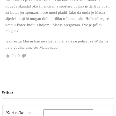
Maldonado je kandidat za lotus ali budući da se u Venezueli
događa skandal oko financiranja sportaša upitno je da li će vozit
za Lotus jer sponzori neće moći platiti Tako da onda je Massa
sljedeći koji bi mogao dobit priliku u Lotusu ako Hulkenberg se
vrati u Force Indiu s kojom i Massa pregovara. Sve je još tu
moguće!
Iako se za Massu kao ne službeno zna da će potisat za Williams
na 5 godina umejsto Maldonada!
0
0
Prijava
Korisničko ime: