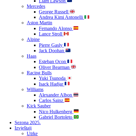
Liam Lawson
Mercedes
George Russell
Andrea Kimi Antonelli
Aston Martin
Fernando Alonso
Lance Stroll
Alpine
Pierre Gasly
Jack Doohan
Haas
Esteban Ocon
Oliver Bearman
Racing Bulls
Yuki Tsunoda
Isack Hadjar
Williams
Alexander Albon
Carlos Sainz
Kick Sauber
Nico Hulkenberg
Gabriel Bortoleto
Sezona 2025.
Izvještaji
Utrke