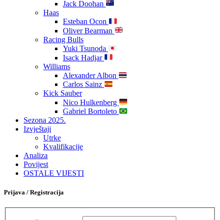
Jack Doohan
Haas
Esteban Ocon
Oliver Bearman
Racing Bulls
Yuki Tsunoda
Isack Hadjar
Williams
Alexander Albon
Carlos Sainz
Kick Sauber
Nico Hulkenberg
Gabriel Bortoleto
Sezona 2025.
Izvještaji
Utrke
Kvalifikacije
Analiza
Povijest
OSTALE VIJESTI
Prijava / Registracija