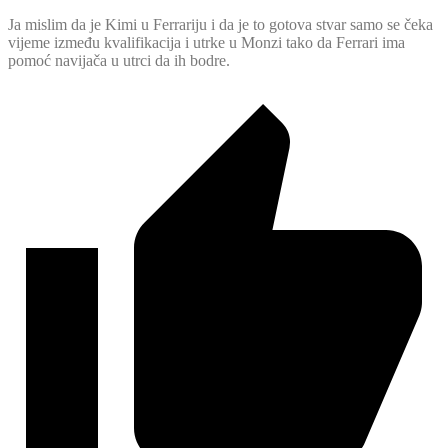
Ja mislim da je Kimi u Ferrariju i da je to gotova stvar samo se čeka
vijeme između kvalifikacija i utrke u Monzi tako da Ferrari ima
pomoć navijača u utrci da ih bodre.