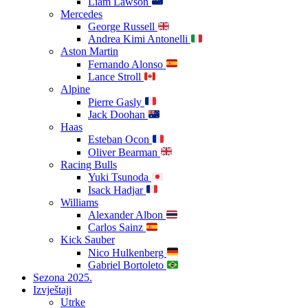
Liam Lawson
Mercedes
George Russell
Andrea Kimi Antonelli
Aston Martin
Fernando Alonso
Lance Stroll
Alpine
Pierre Gasly
Jack Doohan
Haas
Esteban Ocon
Oliver Bearman
Racing Bulls
Yuki Tsunoda
Isack Hadjar
Williams
Alexander Albon
Carlos Sainz
Kick Sauber
Nico Hulkenberg
Gabriel Bortoleto
Sezona 2025.
Izvještaji
Utrke