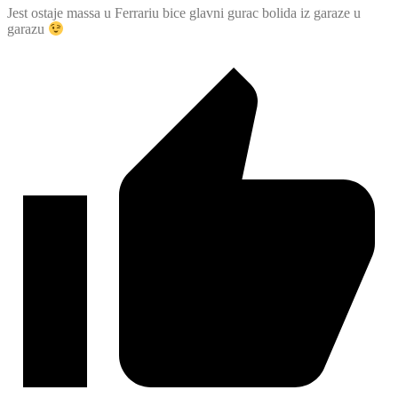
Jest ostaje massa u Ferrariu bice glavni gurac bolida iz garaze u
garazu