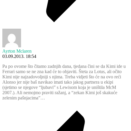
Ayrton Mclaren
03.09.2013. 18:54
Pa po ovome što čitamo zadnjih dana, tjedana čini se da Kimi ide u
Ferrari samo se ne zna kad će to objaviti. Šteta za Lotus, ali očito
Kimi nije najzadovoljniji s njima. Treba vidjeti što će na ovo reći
Alonso jer nije baš navikao imati tako jakog partnera u ekipi
(sjetimo se njegove “ljubavi” s Lewisom koja je uništila McM
2007.). Ali nemojmo praviti ražanj, a “zekan Kimi još skakuće
zelenim pašnjacima”…