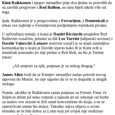
Kimi Raikkonen
i njegov menadžer prije dva tjedna su potvrdili da
su završili pregovore s
Red Bullom
, no nisu htjeli otkriti više od
toga.
Ipak, Raikkonen je u pregovorima s
Ferrarijem
, a
Domenicali
je
rekao sve najbolje o Ferrarijevom posljednjem svjetskom prvaku.
U jučerašnjoj emisiji, u kojoj je
Daniel Ricciardo
proglašen Red
Bullovim vozačem, prisutni su bili
Leo Turrini
(talijanski novinar) i
Davide Valsecchi
(
Lotusov
rezervni vozač) te su imali zanimljivu
komunikaciju u kojoj je Davide izjavio kako ih je Kimi svih u
momčadi iznenadio jer nije prešao u Red Bull, na što je Turrini
rekao:
„Ali umjesto za njih, potpisao je za nekog drugog.“
James Allen
tvrdi da se Kimijev menadžer nadao potvrdi novog
ugovora do Monze, no nije sigurno da će se to dogoditi iz drugih
razloga.
Naime, ukoliko je Raikkonen zaista potpisao za Ferrari, Finac će
željeti to držati još neko vrijeme u tajnosti jer ne odustaje od borbe
za naslov ove sezone te želi ostati koncentriran do kraja, a ne se
opterećivati onime što dolazi. Također, takva objava u ovom
trenutku ne bi bila dobra za Lotus koji još uvijek nije realizirao