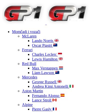
Momčadi i vozači
McLaren
Lando Norris
Oscar Piastri
Ferrari
Charles Leclerc
Lewis Hamilton
Red Bull
Max Verstappen
Liam Lawson
Mercedes
George Russell
Andrea Kimi Antonelli
Aston Martin
Fernando Alonso
Lance Stroll
Alpine
Pierre Gasly