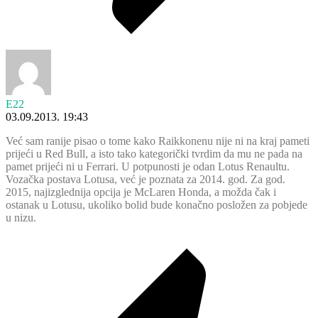
E22
03.09.2013. 19:43
Već sam ranije pisao o tome kako Raikkonenu nije ni na kraj pameti
prijeći u Red Bull, a isto tako kategorički tvrdim da mu ne pada na
pamet prijeći ni u Ferrari. U potpunosti je odan Lotus Renaultu.
Vozačka postava Lotusa, već je poznata za 2014. god. Za god.
2015, najizglednija opcija je McLaren Honda, a možda čak i
ostanak u Lotusu, ukoliko bolid bude konačno posložen za pobjede
u nizu.