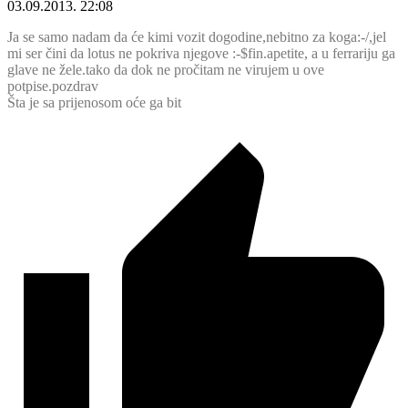
03.09.2013. 22:08
Ja se samo nadam da će kimi vozit dogodine,nebitno za koga:-/,jel
mi ser čini da lotus ne pokriva njegove :-$fin.apetite, a u ferrariju ga
glave ne žele.tako da dok ne pročitam ne virujem u ove
potpise.pozdrav
Šta je sa prijenosom oće ga bit