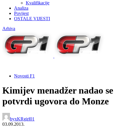
Kvalifikacije
Analiza
Povijest
OSTALE VIJESTI
Arhiva
Novosti F1
Kimijev menadžer nadao se
potvrdi ugovora do Monze
by
xKRgirl01
03.09.2013.