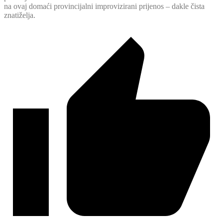
na ovaj domaći provincijalni improvizirani prijenos – dakle čista
znatiželja.