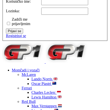
Korisničko ime:
Lozinka:
Zadrži me
prijavljenim
Prijavi se
Registriraj se
Momčadi i vozači
McLaren
Lando Norris
Oscar Piastri
Ferrari
Charles Leclerc
Lewis Hamilton
Red Bull
Max Verstappen