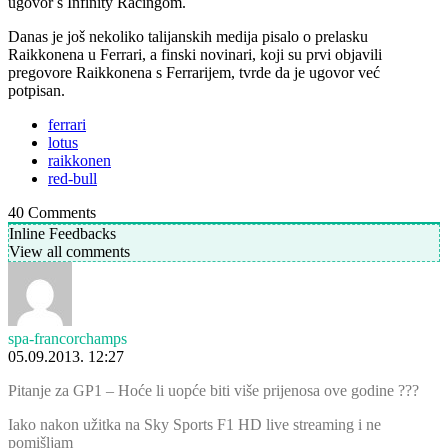
ugovor s Infinity Racingom.
Danas je još nekoliko talijanskih medija pisalo o prelasku
Raikkonena u Ferrari, a finski novinari, koji su prvi objavili
pregovore Raikkonena s Ferrarijem, tvrde da je ugovor već
potpisan.
ferrari
lotus
raikkonen
red-bull
40
Comments
Inline Feedbacks
View all comments
spa-francorchamps
05.09.2013. 12:27
Pitanje za GP1 – Hoće li uopće biti više prijenosa ove godine ???
Iako nakon užitka na Sky Sports F1 HD live streaming i ne
pomišljam