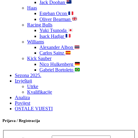
Jack Doohan
Haas
Esteban Ocon
Oliver Bearman
Racing Bulls
Yuki Tsunoda
Isack Hadjar
Williams
Alexander Albon
Carlos Sainz
Kick Sauber
Nico Hulkenberg
Gabriel Bortoleto
Sezona 2025.
Izvještaji
Utrke
Kvalifikacije
Analiza
Povijest
OSTALE VIJESTI
Prijava / Registracija