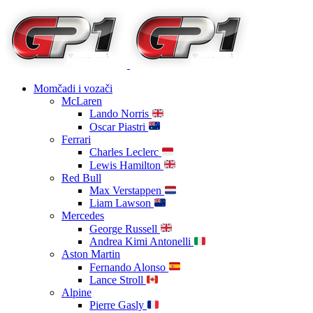
Momčadi i vozači
McLaren
Lando Norris
Oscar Piastri
Ferrari
Charles Leclerc
Lewis Hamilton
Red Bull
Max Verstappen
Liam Lawson
Mercedes
George Russell
Andrea Kimi Antonelli
Aston Martin
Fernando Alonso
Lance Stroll
Alpine
Pierre Gasly