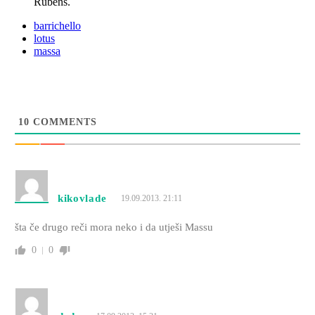
Rubens.
barrichello
lotus
massa
10
COMMENTS
kikovlade
19.09.2013. 21:11
šta če drugo reči mora neko i da utješi Massu
0
0