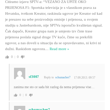
Citiramo izjavu SPTV-a: “VEZANO ZA UPITE OKO
PRIJENOSA F1: Sportska televizija je s vlasnikom prava za
Hrvatsku, tvrtkom Kreator, raskinula ugovor jer Kreator od kad
je preuzeo na sebe proizvodnju emisije i prijenosa, u svojem
studiju u Jastrebarskom, nije SPTVu isporučio kvalitetan signal.
Čak dapače, Kreator grupa nam je umjesto tzv čiste trase
prijenosa poslala signal druge TV kuće, čime su prekršili
ugovor, a nas doveli u situaciju da se opravdavamo, ni krivi ni
dužni. Raskidom ugovora
…
Read more »
0
0
sf3007
Reply to
schumacher7
17.09.2013. 09:57
zanima me sto ce sada bit razlog da nema prijenosa vise…
0
0
schumacher7