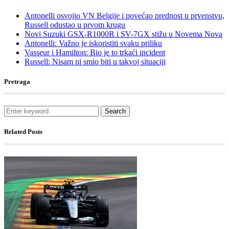
Antonelli osvojio VN Belgije i povećao prednost u prvenstvu,
Russell odustao u prvom krugu
Novi Suzuki GSX-R1000R i SV-7GX stižu u Novema Nova
Antonelli: Važno je iskoristiti svaku priliku
Vasseur i Hamilton: Bio je to trkaći incident
Russell: Nisam ni smio biti u takvoj situaciji
Pretraga
Search
Related Posts