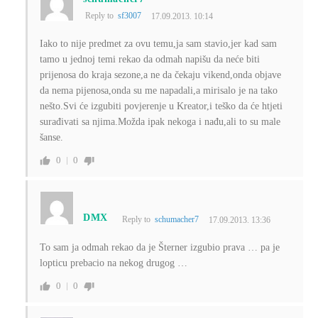
Reply to
sf3007
17.09.2013. 10:14
Iako to nije predmet za ovu temu,ja sam stavio,jer kad sam
tamo u jednoj temi rekao da odmah napišu da neće biti
prijenosa do kraja sezone,a ne da čekaju vikend,onda objave
da nema pijenosa,onda su me napadali,a mirisalo je na tako
nešto.Svi će izgubiti povjerenje u Kreator,i teško da će htjeti
surađivati sa njima.Možda ipak nekoga i nađu,ali to su male
šanse.
0
0
DMX
Reply to
schumacher7
17.09.2013. 13:36
To sam ja odmah rekao da je Šterner izgubio prava … pa je
lopticu prebacio na nekog drugog …
0
0