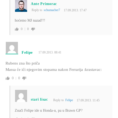
Ante Primorac
Reply to
schumacher7
17.09.2013. 17:47
hoćemo MJ nazad!!!
0
0
Felipe
17.09.2013. 08:41
Rubens zna što priča
Massa će ići njegovim stopama nakon Ferrarija :krastavac:
0
0
stari lisac
Reply to
Felipe
17.09.2013. 11:45
Znači Felipe ide u Honda-u, pa u Brawn GP?