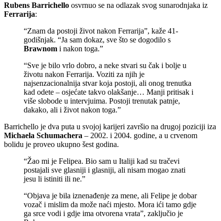
Rubens Barrichello
osvrnuo se na odlazak svog sunarodnjaka iz
Ferrarija
:
“Znam da postoji život nakon Ferrarija”, kaže 41-
godišnjak. “Ja sam dokaz, sve što se dogodilo s
Brawnom
i nakon toga.”
“Sve je bilo vrlo dobro, a neke stvari su čak i bolje u
životu nakon Ferrarija. Voziti za njih je
najsenzacionalnija stvar koja postoji, ali onog trenutka
kad odete – osjećate takvo olakšanje… Manji pritisak i
više slobode u intervjuima. Postoji trenutak patnje,
dakako, ali i život nakon toga.”
Barrichello je dva puta u svojoj karijeri završio na drugoj poziciji iza
Michaela Schumachera
– 2002. i 2004. godine, a u crvenom
bolidu je proveo ukupno šest godina.
“Žao mi je Felipea. Bio sam u Italiji kad su tračevi
postajali sve glasniji i glasniji, ali nisam mogao znati
jesu li istiniti ili ne.”
“Objava je bila iznenađenje za mene, ali Felipe je dobar
vozač i mislim da može naći mjesto. Mora ići tamo gdje
ga srce vodi i gdje ima otvorena vrata”, zaključio je