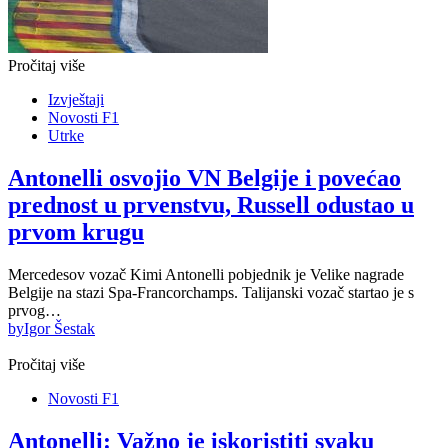
Pročitaj više
Izvještaji
Novosti F1
Utrke
Antonelli osvojio VN Belgije i povećao
prednost u prvenstvu, Russell odustao u
prvom krugu
Mercedesov vozač Kimi Antonelli pobjednik je Velike nagrade
Belgije na stazi Spa-Francorchamps. Talijanski vozač startao je s
prvog…
by
Igor Šestak
Pročitaj više
Novosti F1
Antonelli: Važno je iskoristiti svaku