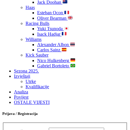
Jack Doohan
Haas
Esteban Ocon
Oliver Bearman
Racing Bulls
Yuki Tsunoda
Isack Hadjar
Williams
Alexander Albon
Carlos Sainz
Kick Sauber
Nico Hulkenberg
Gabriel Bortoleto
Sezona 2025.
Izvještaji
Utrke
Kvalifikacije
Analiza
Povijest
OSTALE VIJESTI
Prijava / Registracija