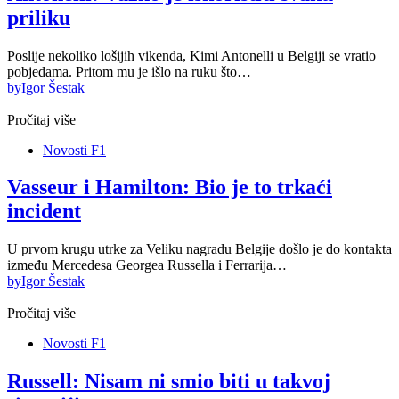
priliku
Poslije nekoliko lošijih vikenda, Kimi Antonelli u Belgiji se vratio
pobjedama. Pritom mu je išlo na ruku što…
by
Igor Šestak
Pročitaj više
Novosti F1
Vasseur i Hamilton: Bio je to trkaći
incident
U prvom krugu utrke za Veliku nagradu Belgije došlo je do kontakta
između Mercedesa Georgea Russella i Ferrarija…
by
Igor Šestak
Pročitaj više
Novosti F1
Russell: Nisam ni smio biti u takvoj