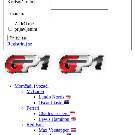
Korisničko ime:
Lozinka:
Zadrži me
prijavljenim
Prijavi se
Registriraj se
Momčadi i vozači
McLaren
Lando Norris
Oscar Piastri
Ferrari
Charles Leclerc
Lewis Hamilton
Red Bull
Max Verstappen