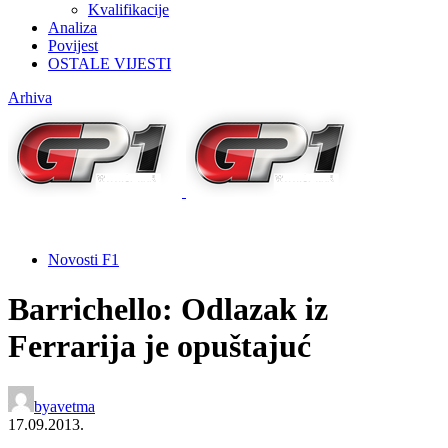
Kvalifikacije
Analiza
Povijest
OSTALE VIJESTI
Arhiva
Novosti F1
Barrichello: Odlazak iz
Ferrarija je opuštajuć
by
avetma
17.09.2013.