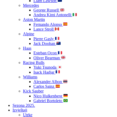
Liam Lawson
Mercedes
George Russell
Andrea Kimi Antonelli
Aston Martin
Fernando Alonso
Lance Stroll
Alpine
Pierre Gasly
Jack Doohan
Haas
Esteban Ocon
Oliver Bearman
Racing Bulls
Yuki Tsunoda
Isack Hadjar
Williams
Alexander Albon
Carlos Sainz
Kick Sauber
Nico Hulkenberg
Gabriel Bortoleto
Sezona 2025.
Izvještaji
Utrke