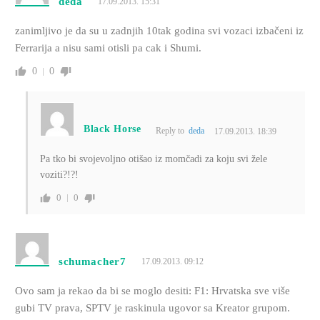
deda
17.09.2013. 15:31
zanimljivo je da su u zadnjih 10tak godina svi vozaci izbačeni iz
Ferrarija a nisu sami otisli pa cak i Shumi.
0
0
Black Horse
Reply to
deda
17.09.2013. 18:39
Pa tko bi svojevoljno otišao iz momčadi za koju svi žele
voziti?!?!
0
0
schumacher7
17.09.2013. 09:12
Ovo sam ja rekao da bi se moglo desiti: F1: Hrvatska sve više
gubi TV prava, SPTV je raskinula ugovor sa Kreator grupom.