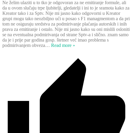
Ne želim ulaziti u to tko je odgovoran za ne emitiranje formule, ali
da u ovom slučaju trpe ljubitelji, gledatelji i ini to je sramota kako za
Kreator tako i za Sptv. Nije mi jasno kako odgovorni u Kreator
grupi mogu tako neozbiljno ući u posao s F1 managmentom a da pri
tom ne osiguraju sredstva za podmirivanje plaćanja autorskih i inih
prava za emitiranje i ostalo. Nije mi jasno kako su oni mislili osloniti
se na eventualna podmirivanja od strane Sptv-a i slično. znam samo
da je i prije par godina gosp. štetner već imao problema s
podmirivanjem obveza
…
Read more »