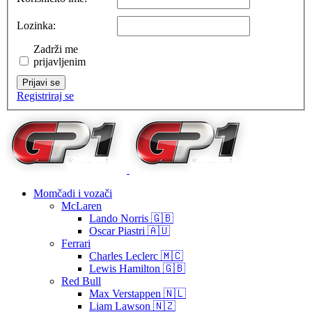
Lozinka:
Zadrži me
prijavljenim
Prijavi se
Registriraj se
Momčadi i vozači
McLaren
Lando Norris 🇬🇧
Oscar Piastri 🇦🇺
Ferrari
Charles Leclerc 🇲🇨
Lewis Hamilton 🇬🇧
Red Bull
Max Verstappen 🇳🇱
Liam Lawson 🇳🇿