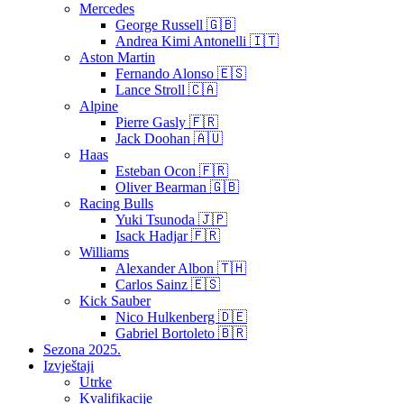
Mercedes
George Russell 🇬🇧
Andrea Kimi Antonelli 🇮🇹
Aston Martin
Fernando Alonso 🇪🇸
Lance Stroll 🇨🇦
Alpine
Pierre Gasly 🇫🇷
Jack Doohan 🇦🇺
Haas
Esteban Ocon 🇫🇷
Oliver Bearman 🇬🇧
Racing Bulls
Yuki Tsunoda 🇯🇵
Isack Hadjar 🇫🇷
Williams
Alexander Albon 🇹🇭
Carlos Sainz 🇪🇸
Kick Sauber
Nico Hulkenberg 🇩🇪
Gabriel Bortoleto 🇧🇷
Sezona 2025.
Izvještaji
Utrke
Kvalifikacije