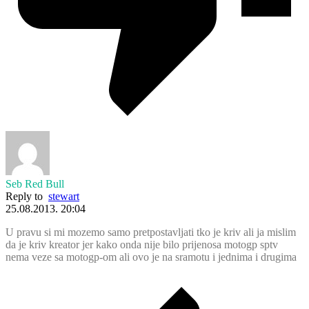
Seb Red Bull
Reply to
stewart
25.08.2013. 20:04
U pravu si mi mozemo samo pretpostavljati tko je kriv ali ja mislim
da je kriv kreator jer kako onda nije bilo prijenosa motogp sptv
nema veze sa motogp-om ali ovo je na sramotu i jednima i drugima