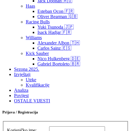
Jack Doohan 🇦🇺
Haas
Esteban Ocon 🇫🇷
Oliver Bearman 🇬🇧
Racing Bulls
Yuki Tsunoda 🇯🇵
Isack Hadjar 🇫🇷
Williams
Alexander Albon 🇹🇭
Carlos Sainz 🇪🇸
Kick Sauber
Nico Hulkenberg 🇩🇪
Gabriel Bortoleto 🇧🇷
Sezona 2025.
Izvještaji
Utrke
Kvalifikacije
Analiza
Povijest
OSTALE VIJESTI
Prijava / Registracija
Korisničko ime: