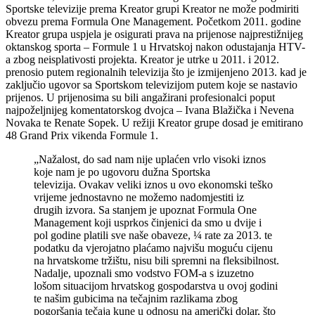
Sportske televizije prema Kreator grupi Kreator ne može podmiriti
obvezu prema Formula One Management. Početkom 2011. godine
Kreator grupa uspjela je osigurati prava na prijenose najprestižnijeg
oktanskog sporta – Formule 1 u Hrvatskoj nakon odustajanja HTV-
a zbog neisplativosti projekta. Kreator je utrke u 2011. i 2012.
prenosio putem regionalnih televizija što je izmijenjeno 2013. kad je
zaključio ugovor sa Sportskom televizijom putem koje se nastavio
prijenos. U prijenosima su bili angažirani profesionalci poput
najpoželjnijeg komentatorskog dvojca – Ivana Blažička i Nevena
Novaka te Renate Sopek. U režiji Kreator grupe dosad je emitirano
48 Grand Prix vikenda Formule 1.
„Nažalost, do sad nam nije uplaćen vrlo visoki iznos
koje nam je po ugovoru dužna Sportska
televizija. Ovakav veliki iznos u ovo ekonomski teško
vrijeme jednostavno ne možemo nadomjestiti iz
drugih izvora. Sa stanjem je upoznat Formula One
Management koji usprkos činjenici da smo u dvije i
pol godine platili sve naše obaveze, ¼ rate za 2013. te
podatku da vjerojatno plaćamo najvišu moguću cijenu
na hrvatskome tržištu, nisu bili spremni na fleksibilnost.
Nadalje, upoznali smo vodstvo FOM-a s izuzetno
lošom situacijom hrvatskog gospodarstva u ovoj godini
te našim gubicima na tečajnim razlikama zbog
pogoršanja tečaja kune u odnosu na američki dolar, što