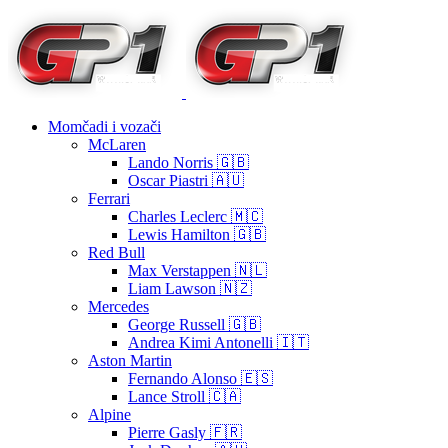
Momčadi i vozači
McLaren
Lando Norris 🇬🇧
Oscar Piastri 🇦🇺
Ferrari
Charles Leclerc 🇲🇨
Lewis Hamilton 🇬🇧
Red Bull
Max Verstappen 🇳🇱
Liam Lawson 🇳🇿
Mercedes
George Russell 🇬🇧
Andrea Kimi Antonelli 🇮🇹
Aston Martin
Fernando Alonso 🇪🇸
Lance Stroll 🇨🇦
Alpine
Pierre Gasly 🇫🇷