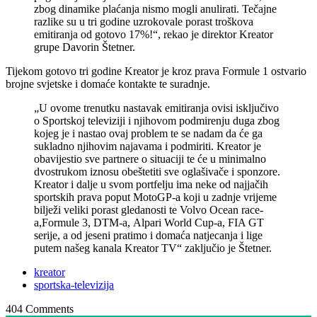
zbog dinamike plaćanja nismo mogli anulirati. Tečajne
razlike su u tri godine uzrokovale porast troškova
emitiranja od gotovo 17%!“, rekao je direktor Kreator
grupe Davorin Štetner.
Tijekom gotovo tri godine Kreator je kroz prava Formule 1 ostvario
brojne svjetske i domaće kontakte te suradnje.
„U ovome trenutku nastavak emitiranja ovisi isključivo
o Sportskoj televiziji i njihovom podmirenju duga zbog
kojeg je i nastao ovaj problem te se nadam da će ga
sukladno njihovim najavama i podmiriti. Kreator je
obavijestio sve partnere o situaciji te će u minimalno
dvostrukom iznosu obeštetiti sve oglašivače i sponzore.
Kreator i dalje u svom portfelju ima neke od najjačih
sportskih prava poput MotoGP-a koji u zadnje vrijeme
bilježi veliki porast gledanosti te Volvo Ocean race-
a,Formule 3, DTM-a, Alpari World Cup-a, FIA GT
serije, a od jeseni pratimo i domaća natjecanja i lige
putem našeg kanala Kreator TV“ zaključio je Štetner.
kreator
sportska-televizija
404
Comments