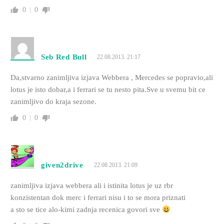
0
0
Seb Red Bull
22.08.2013. 21:17
Da,stvarno zanimljiva izjava Webbera , Mercedes se popravio,ali
lotus je isto dobar,a i ferrari se tu nesto pita.Sve u svemu bit ce
zanimljivo do kraja sezone.
0
0
given2drive
22.08.2013. 21:09
zanimljiva izjava webbera ali i istinita lotus je uz rbr
konzistentan dok merc i ferrari nisu i to se mora priznati
a sto se tice alo-kimi zadnja recenica govori sve