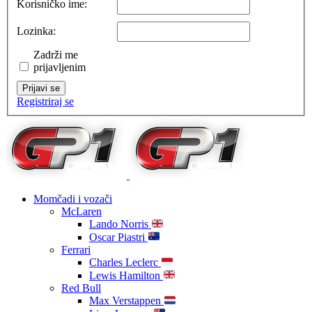
Korisničko ime:
Lozinka:
Zadrži me
prijavljenim
Prijavi se
Registriraj se
Momčadi i vozači
McLaren
Lando Norris
Oscar Piastri
Ferrari
Charles Leclerc
Lewis Hamilton
Red Bull
Max Verstappen