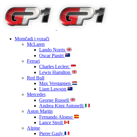
Momčadi i vozači
McLaren
Lando Norris
Oscar Piastri
Ferrari
Charles Leclerc
Lewis Hamilton
Red Bull
Max Verstappen
Liam Lawson
Mercedes
George Russell
Andrea Kimi Antonelli
Aston Martin
Fernando Alonso
Lance Stroll
Alpine
Pierre Gasly