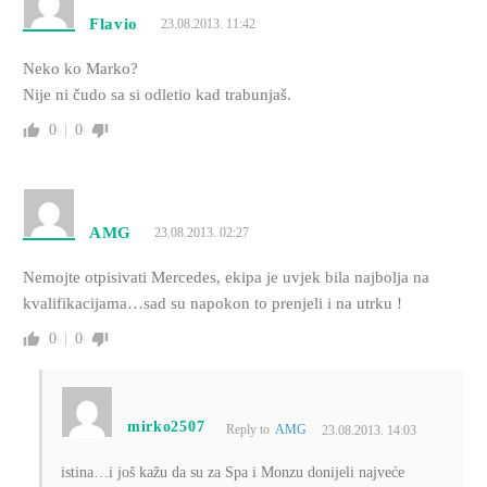
Flavio
23.08.2013. 11:42
Neko ko Marko?
Nije ni čudo sa si odletio kad trabunjaš.
0
0
AMG
23.08.2013. 02:27
Nemojte otpisivati Mercedes, ekipa je uvjek bila najbolja na
kvalifikacijama…sad su napokon to prenjeli i na utrku !
0
0
mirko2507
Reply to
AMG
23.08.2013. 14:03
istina…i još kažu da su za Spa i Monzu donijeli najveće