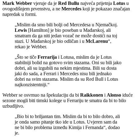
Mark Webber
vjeruje da je
Red Bullu
najveća prijetnja
Lotus
u
ovogodišnjem prvenstvu, a ne
Mercedes
koji je pokazao značajan
napredak u formi.
„Mislim da smo bili bolji od Mercedesa u Njemačkoj.
Lewis
[Hamilton] je bio poseban u Mađarskoj, ali
smatram da ga niti jedan vozač ne može dostići na toj
stazi. U Mađarskoj je bio odličan i u
McLarenu
“,
rekao je Webber.
„Što se tiče
Ferrarija
i Lotusa, mislim da je Lotus
stabilniji bolid na gotovo svim stazama. Oni su bili jako
dobri, ali su izgubili na nekim mjestima. Bili su dosta
jaki do sada, a Ferrari i Mercedes nisu bili jednako
dobri na svim stazama. Mislim da su Red Bull i Lotus
najkonzistentniji.“
Webber se osvrnuo na špekulaciju da bi
Raikkonen
i
Alonso
iduće
sezone mogli biti timski kolege u Ferrariju te smatra da bi to bilo
uzbudljivo.
„Bio bi to briljantan tim. Mislim da bi to bilo dobro, ali
je onda samo pitanje tko ide u Lotus. Uvjeren sam da
ne bi bilo problema između Kimija i Fernanda“, dodao
je.