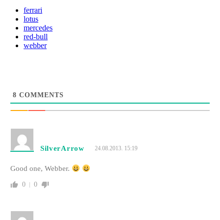
ferrari
lotus
mercedes
red-bull
webber
8
COMMENTS
SilverArrow
24.08.2013. 15:19
Good one, Webber.
0
0