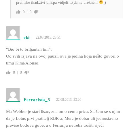
preinake ikad.živi bili,pa vidjeli…(da ne ureknem
)
0
0
eki
22.08.2013. 23:51
“Bio bi to briljantan tim”.
Od svih izjava na ovoj pauzi, ova je jedina koja nešto govori o
timu Kimi/Alonso.
0
0
Ferrarista_5
22.08.2013. 23:26
Ma Webber je stari lisac, zna on o cemu prica. Slažem se s njim
da je Lotus prvi pratitelj RBR-a, Merc je dobar ali jednostavno
previse bodova gube, a o Ferrariju netreba trošiti riječi