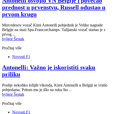
Antonelli osvojio VN Belgije i povećao
prednost u prvenstvu, Russell odustao u
prvom krugu
Mercedesov vozač Kimi Antonelli pobjednik je Velike nagrade
Belgije na stazi Spa-Francorchamps. Talijanski vozač startao je s
prvog…
by
Igor Šestak
Pročitaj više
Novosti F1
Antonelli: Važno je iskoristiti svaku
priliku
Poslije nekoliko lošijih vikenda, Kimi Antonelli u Belgiji se vratio
pobjedama. Pritom mu je išlo na ruku što…
by
Igor Šestak
Pročitaj više
Novosti F1