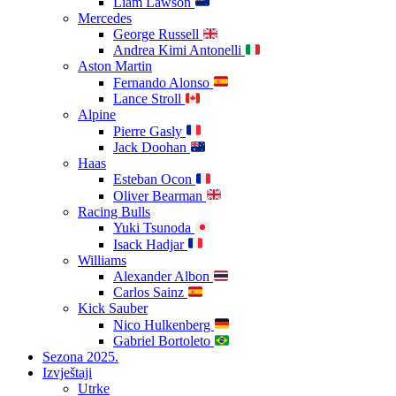
Liam Lawson
Mercedes
George Russell
Andrea Kimi Antonelli
Aston Martin
Fernando Alonso
Lance Stroll
Alpine
Pierre Gasly
Jack Doohan
Haas
Esteban Ocon
Oliver Bearman
Racing Bulls
Yuki Tsunoda
Isack Hadjar
Williams
Alexander Albon
Carlos Sainz
Kick Sauber
Nico Hulkenberg
Gabriel Bortoleto
Sezona 2025.
Izvještaji
Utrke