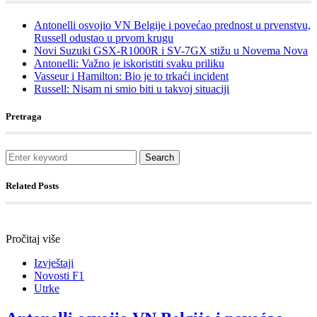
Antonelli osvojio VN Belgije i povećao prednost u prvenstvu,
Russell odustao u prvom krugu
Novi Suzuki GSX-R1000R i SV-7GX stižu u Novema Nova
Antonelli: Važno je iskoristiti svaku priliku
Vasseur i Hamilton: Bio je to trkaći incident
Russell: Nisam ni smio biti u takvoj situaciji
Pretraga
Search
Related Posts
Pročitaj više
Izvještaji
Novosti F1
Utrke