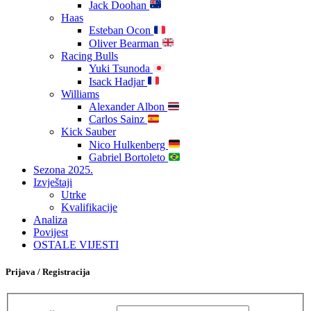
Jack Doohan
Haas
Esteban Ocon
Oliver Bearman
Racing Bulls
Yuki Tsunoda
Isack Hadjar
Williams
Alexander Albon
Carlos Sainz
Kick Sauber
Nico Hulkenberg
Gabriel Bortoleto
Sezona 2025.
Izvještaji
Utrke
Kvalifikacije
Analiza
Povijest
OSTALE VIJESTI
Prijava / Registracija