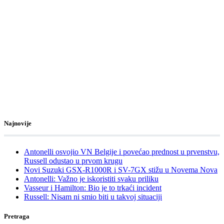
Najnovije
Antonelli osvojio VN Belgije i povećao prednost u prvenstvu,
Russell odustao u prvom krugu
Novi Suzuki GSX-R1000R i SV-7GX stižu u Novema Nova
Antonelli: Važno je iskoristiti svaku priliku
Vasseur i Hamilton: Bio je to trkaći incident
Russell: Nisam ni smio biti u takvoj situaciji
Pretraga