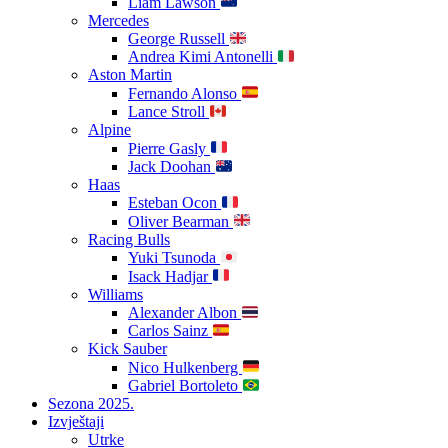
Liam Lawson
Mercedes
George Russell
Andrea Kimi Antonelli
Aston Martin
Fernando Alonso
Lance Stroll
Alpine
Pierre Gasly
Jack Doohan
Haas
Esteban Ocon
Oliver Bearman
Racing Bulls
Yuki Tsunoda
Isack Hadjar
Williams
Alexander Albon
Carlos Sainz
Kick Sauber
Nico Hulkenberg
Gabriel Bortoleto
Sezona 2025.
Izvještaji
Utrke