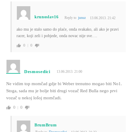
krunoslav16
Reply to
junuz
13.06.2013. 21:42
ako mu je stalo samo do plaće, onda svakako, ali ako je pravi
racer, koji zeli i pobjede, onda novac nije sve….
0
0
Desmosedici
13.06.2013. 21:00
Ne vidim top momčad gdje bi Weber trenutno mogao biti No1.
Stoga, sada mu je bolje biti drugi vozač Red Bulla nego prvi
vozač u nekoj lošoj momčadi.
0
0
BrumBrum