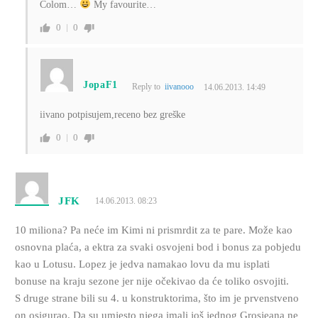
Colom…
My favourite…
0
0
JopaF1
Reply to
iivanooo
14.06.2013. 14:49
iivano potpisujem,receno bez greške
0
0
JFK
14.06.2013. 08:23
10 miliona? Pa neće im Kimi ni prismrdit za te pare. Može kao
osnovna plaća, a ektra za svaki osvojeni bod i bonus za pobjedu
kao u Lotusu. Lopez je jedva namakao lovu da mu isplati
bonuse na kraju sezone jer nije očekivao da će toliko osvojiti.
S druge strane bili su 4. u konstruktorima, što im je prvenstveno
on osigurao. Da su umjesto njega imali još jednog Grosjeana ne