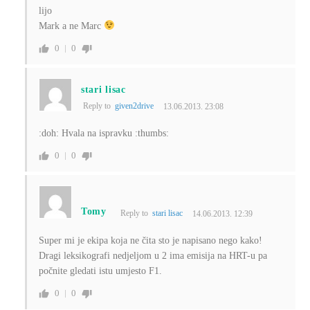
lijo
Mark a ne Marc
0
0
stari lisac
Reply to
given2drive
13.06.2013. 23:08
:doh: Hvala na ispravku :thumbs:
0
0
Tomy
Reply to
stari lisac
14.06.2013. 12:39
Super mi je ekipa koja ne čita sto je napisano nego kako!
Dragi leksikografi nedjeljom u 2 ima emisija na HRT-u pa
počnite gledati istu umjesto F1.
0
0