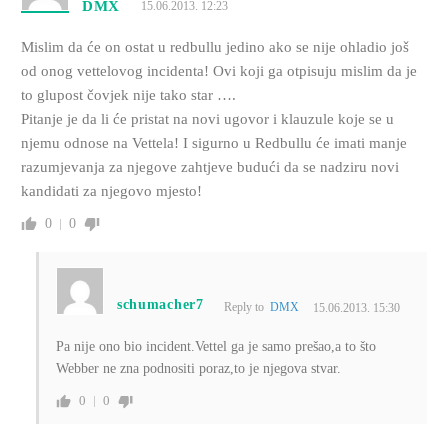
DMX
15.06.2013. 12:23
Mislim da će on ostat u redbullu jedino ako se nije ohladio još
od onog vettelovog incidenta! Ovi koji ga otpisuju mislim da je
to glupost čovjek nije tako star ….
Pitanje je da li će pristat na novi ugovor i klauzule koje se u
njemu odnose na Vettela! I sigurno u Redbullu će imati manje
razumjevanja za njegove zahtjeve budući da se nadziru novi
kandidati za njegovo mjesto!
0
0
schumacher7
Reply to
DMX
15.06.2013. 15:30
Pa nije ono bio incident.Vettel ga je samo prešao,a to što
Webber ne zna podnositi poraz,to je njegova stvar.
0
0