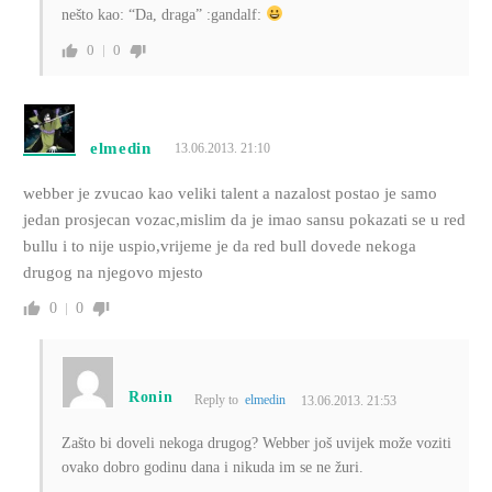
nešto kao: “Da, draga” :gandalf:
0
0
elmedin
13.06.2013. 21:10
webber je zvucao kao veliki talent a nazalost postao je samo
jedan prosjecan vozac,mislim da je imao sansu pokazati se u red
bullu i to nije uspio,vrijeme je da red bull dovede nekoga
drugog na njegovo mjesto
0
0
Ronin
Reply to
elmedin
13.06.2013. 21:53
Zašto bi doveli nekoga drugog? Webber još uvijek može voziti
ovako dobro godinu dana i nikuda im se ne žuri.