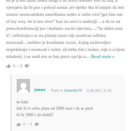
da je u red bullu netko drugi a ne mirni webber bilo bi rata, a
vjerujem da bi pao i pokoji samar, jer rijetko tko bi istrpio da mu
unatoc momcadskim naredbama netko u radio vice”get him out
of my way, he is too slow” kao na utrci u maleziji….a da to na
press konferenciji jos i dodatno zacini rijecima….”he didnt earn
it”, referirajuci se na pitanje zasto nije postivao odluku
momcadi…webber je kvalitetan vozac, kojeg nedovoljno
respektiraju i momcad i vettel, ali treba biti i realan, nije u cvijetu
mladosti, i ne nudi mu se bas puno opcija u
…
Read more »
0
0
junuz
Reply to
krunoslav16
13.06.2013. 21:30
ne kaki
dali bi ti volio platu od 2000 eura i da se pitaš
ili bi 5000 i da slušaš?
0
0