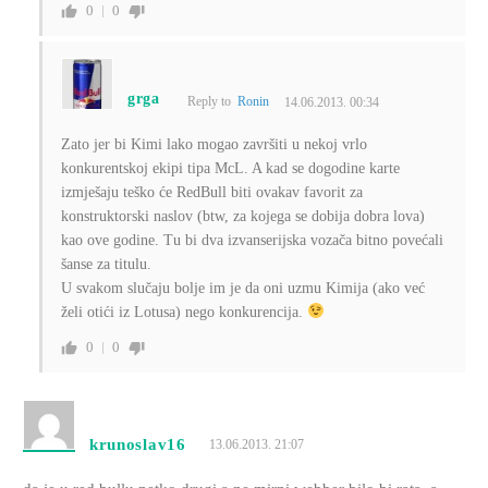
0
0
grga
Reply to
Ronin
14.06.2013. 00:34
Zato jer bi Kimi lako mogao završiti u nekoj vrlo
konkurentskoj ekipi tipa McL. A kad se dogodine karte
izmješaju teško će RedBull biti ovakav favorit za
konstruktorski naslov (btw, za kojega se dobija dobra lova)
kao ove godine. Tu bi dva izvanserijska vozača bitno povećali
šanse za titulu.
U svakom slučaju bolje im je da oni uzmu Kimija (ako već
želi otići iz Lotusa) nego konkurencija.
0
0
krunoslav16
13.06.2013. 21:07