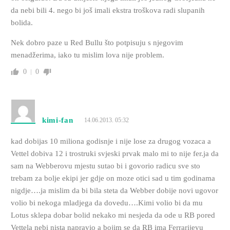
da nebi bili 4. nego bi još imali ekstra troškova radi slupanih
bolida.
Nek dobro paze u Red Bullu što potpisuju s njegovim
menadžerima, iako tu mislim lova nije problem.
0
0
kimi-fan
14.06.2013. 05:32
kad dobijas 10 miliona godisnje i nije lose za drugog vozaca a
Vettel dobiva 12 i trostruki svjeski prvak malo mi to nije fer.ja da
sam na Webberovu mjestu sutao bi i govorio radicu sve sto
trebam za bolje ekipi jer gdje on moze otici sad u tim godinama
nigdje….ja mislim da bi bila steta da Webber dobije novi ugovor
volio bi nekoga mladjega da dovedu….Kimi volio bi da mu
Lotus sklepa dobar bolid nekako mi nesjeda da ode u RB pored
Vettela nebi nista napravio a bojim se da RB ima Ferrarijevu