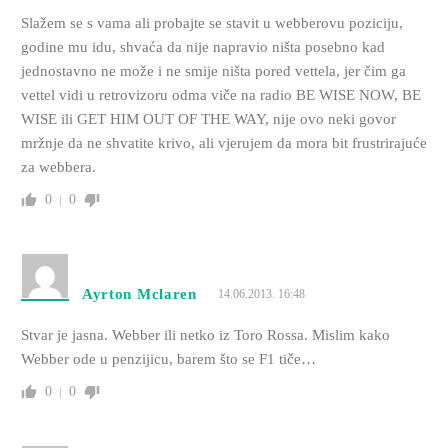
Slažem se s vama ali probajte se stavit u webberovu poziciju,
godine mu idu, shvaća da nije napravio ništa posebno kad
jednostavno ne može i ne smije ništa pored vettela, jer čim ga
vettel vidi u retrovizoru odma viče na radio BE WISE NOW, BE
WISE ili GET HIM OUT OF THE WAY, nije ovo neki govor
mržnje da ne shvatite krivo, ali vjerujem da mora bit frustrirajuće
za webbera.
0
0
Ayrton Mclaren
14.06.2013. 16:48
Stvar je jasna. Webber ili netko iz Toro Rossa. Mislim kako
Webber ode u penzijicu, barem što se F1 tiče…
0
0