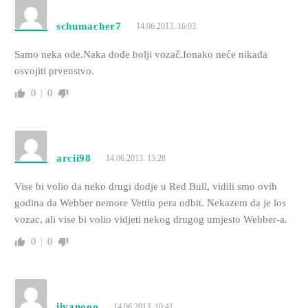
schumacher7
14.06.2013. 16:03
Samo neka ode.Naka dođe bolji vozač.Ionako neće nikada
osvojiti prvenstvo.
0
0
arcii98
14.06.2013. 15:28
Vise bi volio da neko drugi dodje u Red Bull, vidili smo ovih
godina da Webber nemore Vettlu pera odbit. Nekazem da je los
vozac, ali vise bi volio vidjeti nekog drugog umjesto Webber-a.
0
0
iivanooo
14.06.2013. 10:41