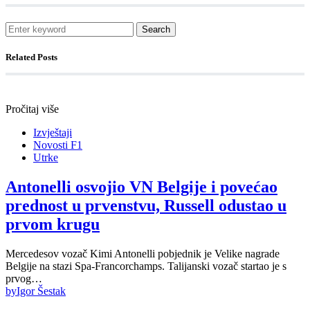
Search
Related Posts
Pročitaj više
Izvještaji
Novosti F1
Utrke
Antonelli osvojio VN Belgije i povećao
prednost u prvenstvu, Russell odustao u
prvom krugu
Mercedesov vozač Kimi Antonelli pobjednik je Velike nagrade
Belgije na stazi Spa-Francorchamps. Talijanski vozač startao je s
prvog…
by
Igor Šestak