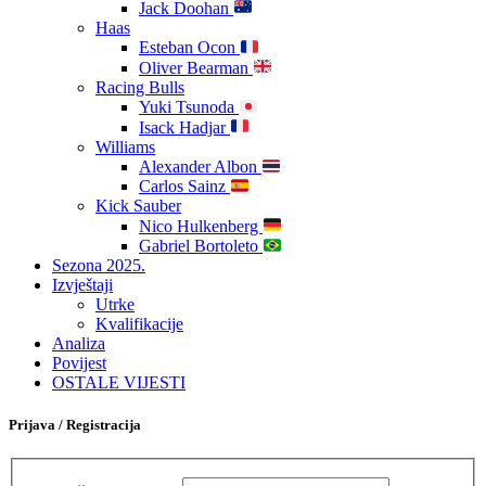
Jack Doohan
Haas
Esteban Ocon
Oliver Bearman
Racing Bulls
Yuki Tsunoda
Isack Hadjar
Williams
Alexander Albon
Carlos Sainz
Kick Sauber
Nico Hulkenberg
Gabriel Bortoleto
Sezona 2025.
Izvještaji
Utrke
Kvalifikacije
Analiza
Povijest
OSTALE VIJESTI
Prijava / Registracija