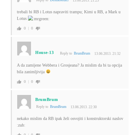
Reply to
Desmosedici
13.06.2013. 21:23
trebali bi RB i Lotus napraviti trampu; Kimi u RB, a Mark u
Lotus
0
0
House-13
Reply to
BrumBrum
13.06.2013. 21:32
A da zamijene Webbera i Grosjeana? Ja mislim da bi ta opcija
bila zanimljivija
0
0
BrumBrum
Reply to
BrumBrum
13.06.2013. 22:30
nekako mislim da RB ipak želi osvojiti i konstruktorski naslov
:zub:
0
0