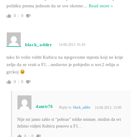
politiku prema jednom da se sve okrene
…
Read more »
0
0
black_adder
14.06.2013. 01:43
tako bi volio viditi Kubicu na njegovome mjestu koji ne krije
zelju da se vrati u F1…nedavno je pobjedio u wrc2 reliju u
grckoj
0
0
damir76
Reply to
black_adder
14.06.2013. 13:09
Nije mi jasno zašto si “pobrao” tolike minuse, mislim da svi
želimo vidjeti Kubicu ponovo u F1…
0
0