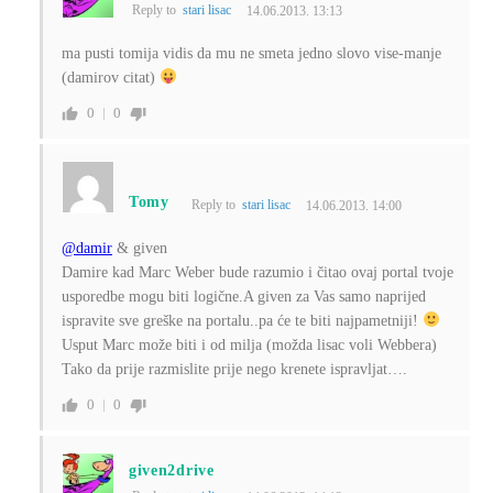
Reply to
stari lisac
14.06.2013. 13:13
ma pusti tomija vidis da mu ne smeta jedno slovo vise-manje
(damirov citat)
0
0
Tomy
Reply to
stari lisac
14.06.2013. 14:00
@damir
& given
Damire kad Marc Weber bude razumio i čitao ovaj portal tvoje
usporedbe mogu biti logične.A given za Vas samo naprijed
ispravite sve greške na portalu..pa će te biti najpametniji!
Usput Marc može biti i od milja (možda lisac voli Webbera)
Tako da prije razmislite prije nego krenete ispravljat….
0
0
given2drive