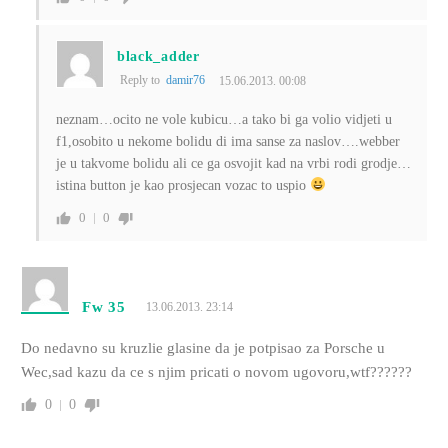
black_adder
Reply to
damir76
15.06.2013. 00:08
neznam…ocito ne vole kubicu…a tako bi ga volio vidjeti u
f1,osobito u nekome bolidu di ima sanse za naslov….webber
je u takvome bolidu ali ce ga osvojit kad na vrbi rodi grodje…
istina button je kao prosjecan vozac to uspio
0
0
Fw 35
13.06.2013. 23:14
Do nedavno su kruzlie glasine da je potpisao za Porsche u
Wec,sad kazu da ce s njim pricati o novom ugovoru,wtf??????
0
0