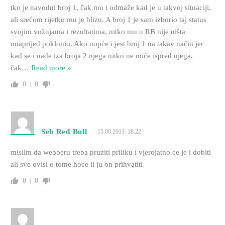
tko je navodni broj 1, čak mu i odmaže kad je u takvoj situaciji,
ali srećom rijetko mu je blizu. A broj 1 je sam izborio taj status
svojim vožnjama i rezultatima, nitko mu u RB nije ništa
unaprijed poklonio. Ako uopće i jest broj 1 na takav način jer
kad se i nađe iza broja 2 njega nitko ne miče ispred njega,
čak
…
Read more »
0
0
Seb Red Bull
15.06.2013. 18:22
mislim da webberu treba pruziti priliku i vjerojatno ce je i dobiti
ali sve ovisi o tome hoce li ju on prihvatiti
0
0