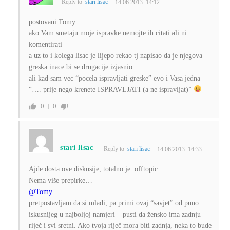
Reply to
stari lisac
14.06.2013. 14:12
postovani Tomy
ako Vam smetaju moje ispravke nemojte ih citati ali ni
komentirati
a uz to i kolega lisac je lijepo rekao tj napisao da je njegova
greska inace bi se drugacije izjasnio
ali kad sam vec “pocela ispravljati greske” evo i Vasa jedna
“…. prije nego krenete ISPRAVLJATI (a ne ispravljat)”
0
0
stari lisac
Reply to
stari lisac
14.06.2013. 14:33
Ajde dosta ove diskusije, totalno je :offtopic:
Nema više prepirke…
@Tomy
pretpostavljam da si mlađi, pa primi ovaj “savjet” od puno
iskusnijeg u najboljoj namjeri – pusti da žensko ima zadnju
riječ i svi sretni. Ako tvoja riječ mora biti zadnja, neka to bude