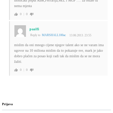
momčadi poput RBR,Ferrarija,McL i MGP …. za ostale tu
nema mjesta
0
0
paalfi
Reply to
MARSHALL100ac
13.06.2013. 23:55
mislim da oni mnogo cijene njegov talent ako se ne varam ima
ugovor na 10 miliona mislim da to pokazuje sve, mark je jako
dobro plačen za posao koji radi tak da mislim da se ne mora
žaliti.
0
0
Prijava