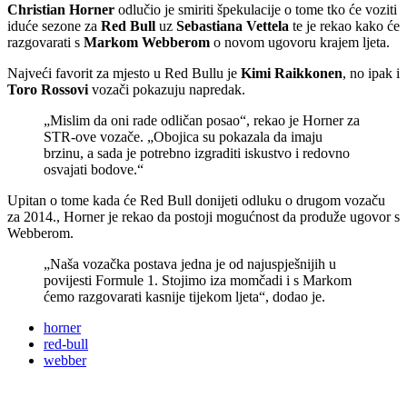
Christian Horner
odlučio je smiriti špekulacije o tome tko će voziti
iduće sezone za
Red Bull
uz
Sebastiana Vettela
te je rekao kako će
razgovarati s
Markom Webberom
o novom ugovoru krajem ljeta.
Najveći favorit za mjesto u Red Bullu je
Kimi Raikkonen
, no ipak i
Toro Rossovi
vozači pokazuju napredak.
„Mislim da oni rade odličan posao“, rekao je Horner za
STR-ove vozače. „Obojica su pokazala da imaju
brzinu, a sada je potrebno izgraditi iskustvo i redovno
osvajati bodove.“
Upitan o tome kada će Red Bull donijeti odluku o drugom vozaču
za 2014., Horner je rekao da postoji mogućnost da produže ugovor s
Webberom.
„Naša vozačka postava jedna je od najuspješnijih u
povijesti Formule 1. Stojimo iza momčadi i s Markom
ćemo razgovarati kasnije tijekom ljeta“, dodao je.
horner
red-bull
webber