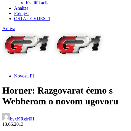
Kvalifikacije
Analiza
Povijest
OSTALE VIJESTI
Arhiva
Novosti F1
Horner: Razgovarat ćemo s
Webberom o novom ugovoru
by
xKRgirl01
13.06.2013.