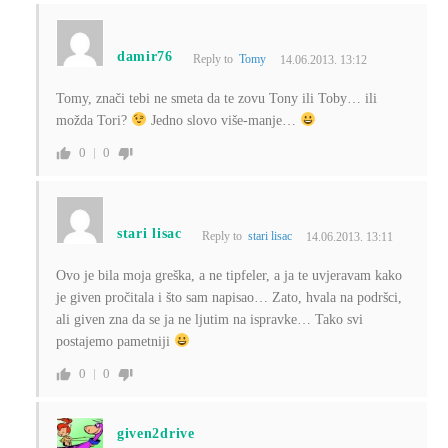
damir76
Reply to
Tomy
14.06.2013. 13:12
Tomy, znači tebi ne smeta da te zovu Tony ili Toby… ili
možda Tori?
Jedno slovo više-manje…
0
0
stari lisac
Reply to
stari lisac
14.06.2013. 13:11
Ovo je bila moja greška, a ne tipfeler, a ja te uvjeravam kako
je given pročitala i što sam napisao… Zato, hvala na podršci,
ali given zna da se ja ne ljutim na ispravke… Tako svi
postajemo pametniji
0
0
given2drive