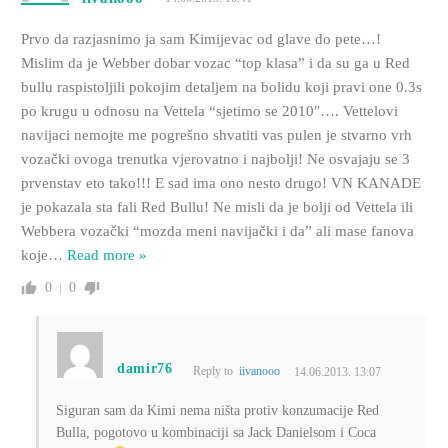
Prvo da razjasnimo ja sam Kimijevac od glave do pete…!
Mislim da je Webber dobar vozac “top klasa” i da su ga u Red
bullu raspistoljili pokojim detaljem na bolidu koji pravi one 0.3s
po krugu u odnosu na Vettela “sjetimo se 2010″…. Vettelovi
navijaci nemojte me pogrešno shvatiti vas pulen je stvarno vrh
vozački ovoga trenutka vjerovatno i najbolji! Ne osvajaju se 3
prvenstav eto tako!!! E sad ima ono nesto drugo! VN KANADE
je pokazala sta fali Red Bullu! Ne misli da je bolji od Vettela ili
Webbera vozački “mozda meni navijački i da” ali mase fanova
koje
…
Read more »
0
0
damir76
Reply to
iivanooo
14.06.2013. 13:07
Siguran sam da Kimi nema ništa protiv konzumacije Red
Bulla, pogotovo u kombinaciji sa Jack Danielsom i Coca