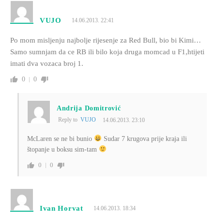
VUJO
14.06.2013. 22:41
Po mom misljenju najbolje rijesenje za Red Bull, bio bi Kimi…
Samo sumnjam da ce RB ili bilo koja druga momcad u F1,htijeti
imati dva vozaca broj 1.
0
0
Andrija Domitrović
Reply to
VUJO
14.06.2013. 23:10
McLaren se ne bi bunio
Sudar 7 krugova prije kraja ili
štopanje u boksu sim-tam
0
0
Ivan Horvat
14.06.2013. 18:34