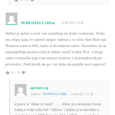
MARSHALL100ac
13.06.2013. 20:46
Weber je dobar vozač i ne zaslužuje da bude vodonoša. Treba
mu ekipa koja će cijeniti njegov talenat a to očito Red Bull nije.
Horneru sram te bilo, kako si licemjeran samo. Normalno da je
najuspješnija postava kad je jedan vozač uvijek No1. a drugi
samo vodonoša koji vam donosi bodove u konstruktorskom
prvenstvu. Podcijenili ste ga i ne treba da potpiše novi ugovor!
0
0
aprenrecaj
Reply to
MARSHALL100ac
13.06.2013. 21:38
u pravu si “dobar je vozač”…… dobar je u stvarnom životu
trojka,a ovdje treba biti “odličan” i jedino je to dovoljno u