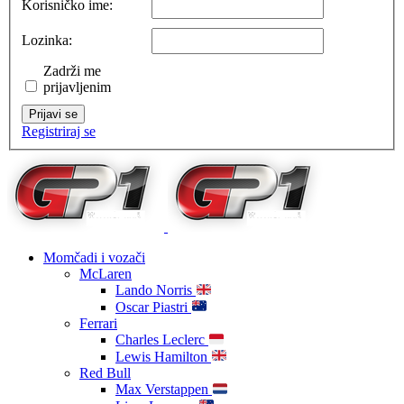
Korisničko ime:
Lozinka:
Zadrži me
prijavljenim
Prijavi se
Registriraj se
Momčadi i vozači
McLaren
Lando Norris
Oscar Piastri
Ferrari
Charles Leclerc
Lewis Hamilton
Red Bull
Max Verstappen