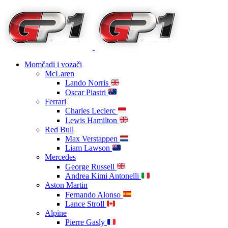
Momčadi i vozači
McLaren
Lando Norris
Oscar Piastri
Ferrari
Charles Leclerc
Lewis Hamilton
Red Bull
Max Verstappen
Liam Lawson
Mercedes
George Russell
Andrea Kimi Antonelli
Aston Martin
Fernando Alonso
Lance Stroll
Alpine
Pierre Gasly