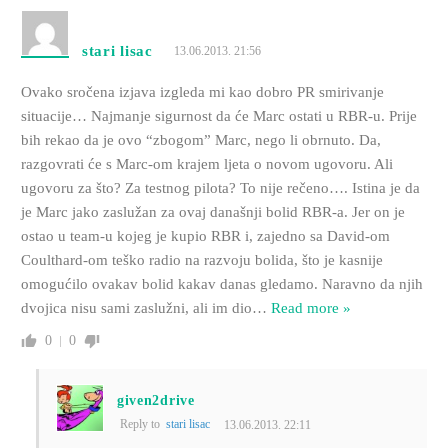
stari lisac
13.06.2013. 21:56
Ovako sročena izjava izgleda mi kao dobro PR smirivanje
situacije… Najmanje sigurnost da će Marc ostati u RBR-u. Prije
bih rekao da je ovo “zbogom” Marc, nego li obrnuto. Da,
razgovrati će s Marc-om krajem ljeta o novom ugovoru. Ali
ugovoru za što? Za testnog pilota? To nije rečeno…. Istina je da
je Marc jako zaslužan za ovaj današnji bolid RBR-a. Jer on je
ostao u team-u kojeg je kupio RBR i, zajedno sa David-om
Coulthard-om teško radio na razvoju bolida, što je kasnije
omogućilo ovakav bolid kakav danas gledamo. Naravno da njih
dvojica nisu sami zaslužni, ali im dio
…
Read more »
0
0
given2drive
Reply to
stari lisac
13.06.2013. 22:11