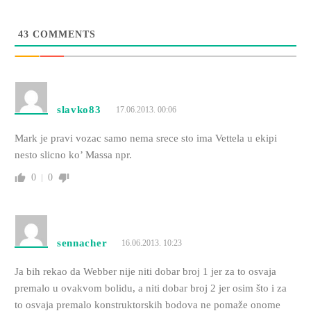
43
COMMENTS
slavko83
17.06.2013. 00:06
Mark je pravi vozac samo nema srece sto ima Vettela u ekipi
nesto slicno ko’ Massa npr.
0
0
sennacher
16.06.2013. 10:23
Ja bih rekao da Webber nije niti dobar broj 1 jer za to osvaja
premalo u ovakvom bolidu, a niti dobar broj 2 jer osim što i za
to osvaja premalo konstruktorskih bodova ne pomaže onome