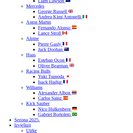
Liam Lawson
Mercedes
George Russell
Andrea Kimi Antonelli
Aston Martin
Fernando Alonso
Lance Stroll
Alpine
Pierre Gasly
Jack Doohan
Haas
Esteban Ocon
Oliver Bearman
Racing Bulls
Yuki Tsunoda
Isack Hadjar
Williams
Alexander Albon
Carlos Sainz
Kick Sauber
Nico Hulkenberg
Gabriel Bortoleto
Sezona 2025.
Izvještaji
Utrke