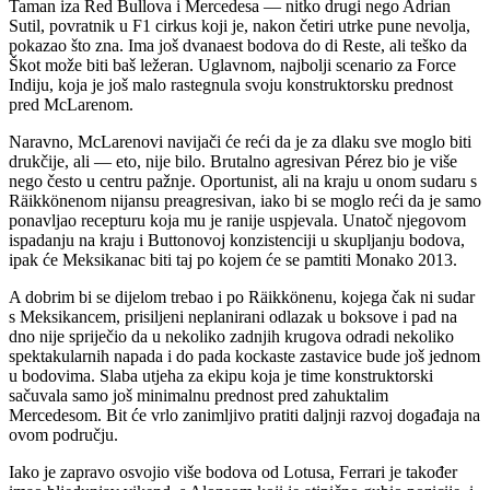
Taman iza Red Bullova i Mercedesa ― nitko drugi nego Adrian
Sutil, povratnik u F1 cirkus koji je, nakon četiri utrke pune nevolja,
pokazao što zna. Ima još dvanaest bodova do di Reste, ali teško da
Škot može biti baš ležeran. Uglavnom, najbolji scenario za Force
Indiju, koja je još malo rastegnula svoju konstruktorsku prednost
pred McLarenom.
Naravno, McLarenovi navijači će reći da je za dlaku sve moglo biti
drukčije, ali ― eto, nije bilo. Brutalno agresivan Pérez bio je više
nego često u centru pažnje. Oportunist, ali na kraju u onom sudaru s
Räikkönenom nijansu preagresivan, iako bi se moglo reći da je samo
ponavljao recepturu koja mu je ranije uspjevala. Unatoč njegovom
ispadanju na kraju i Buttonovoj konzistenciji u skupljanju bodova,
ipak će Meksikanac biti taj po kojem će se pamtiti Monako 2013.
A dobrim bi se dijelom trebao i po Räikkönenu, kojega čak ni sudar
s Meksikancem, prisiljeni neplanirani odlazak u boksove i pad na
dno nije spriječio da u nekoliko zadnjih krugova odradi nekoliko
spektakularnih napada i do pada kockaste zastavice bude još jednom
u bodovima. Slaba utjeha za ekipu koja je time konstruktorski
sačuvala samo još minimalnu prednost pred zahuktalim
Mercedesom. Bit će vrlo zanimljivo pratiti daljnji razvoj događaja na
ovom području.
Iako je zapravo osvojio više bodova od Lotusa, Ferrari je također