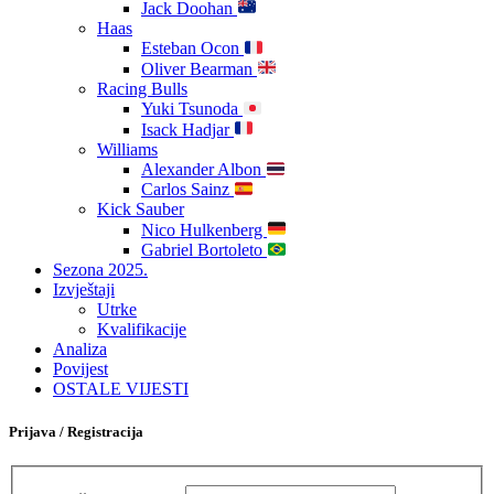
Jack Doohan
Haas
Esteban Ocon
Oliver Bearman
Racing Bulls
Yuki Tsunoda
Isack Hadjar
Williams
Alexander Albon
Carlos Sainz
Kick Sauber
Nico Hulkenberg
Gabriel Bortoleto
Sezona 2025.
Izvještaji
Utrke
Kvalifikacije
Analiza
Povijest
OSTALE VIJESTI
Prijava / Registracija