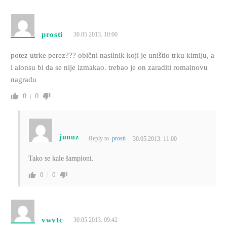
prosti
30.05.2013. 10:00
potez utrke perez??? obični nasilnik koji je uništio trku kimiju, a
i alonsu bi da se nije izmakao. trebao je on zaraditi romainovu
nagradu
0
0
junuz
Reply to
prosti
30.05.2013. 11:00
Tako se kale šampioni.
0
0
vwvtc
30.05.2013. 09:42