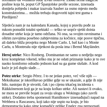
prašine koja bi, poput GP Španjolske prošle sezone, iznenada
donijela pobjedu i makar izazvala Sauber za osmo mjesto među
konstruktorima… možda trebaju dogovoriti tajni test guma s
Pirellijem?
Sljedeća nam je na kalendaru Kanada, kojoj u pravilu pođe za
rukom ponuditi totalni spektakl ― teško se uopće sjetiti doista
dosadne utrke koja je tamo održana. Ni ona, sa svojim ravninama i
oštrim zavojima posebno zahtjevnima za kočnice, nije posve tipična,
ali daleko bliža prosjeku nego Monte Carlo. I, baš kao i u Monte
Carlu, u Montrealu nije rijetkost da posla ima i Bernd Mayländer.
Heroj utrke
: Nico Rosberg. Dominantan ne samo u nedjelju nego
kroz kompletan vikend, teško mu je ne odati priznanje kako je to sve
naoko komforno odradio jednom kad su ga gume slušale. A kod
kuće je još duplo slađe…
Potez utrke
: Sergio Pérez. I to ne jedan potez, već više njih ―
Meksikanac je iskorištavao prilike gdje su se ukazale, a gdje ih nije
bilo, nastojao ih je stvoriti, čak i po cijenu trkaćeg incidenta s
Räikkönenom koji ga je na kraju koštao utrke. Ali nastavi li ovako,
ne mora se previše bojati za svoju ulogu u Wokingu (ako završi
utrke). Dodatno treba spomenuti Hamiltonov iznenađujući napad na
Webbera u Rascasseu, koji iako nije uspio na kraju, je bio
demonstracija kako sitne komadiće prilike Englez zna prepoznati.