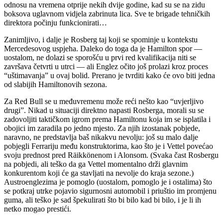
odnosu na vremena otprije nekih dvije godine, kad su se na zidu
boksova uglavnom vidjela zabrinuta lica. Sve te brigade tehničkih
direktora počinju funkcionirati…
Zanimljivo, i dalje je Rosberg taj koji se spominje u kontekstu
Mercedesovog uspjeha. Daleko do toga da je Hamilton spor ―
uostalom, ne dolazi se sporošću u prvi red kvalifikacija niti se
završava četvrti u utrci ― ali Englez očito još prolazi kroz proces
“uštimavanja” u ovaj bolid. Prerano je tvrditi kako će ovo biti jedna
od slabijih Hamiltonovih sezona.
Za Red Bull se u međuvremenu može reći nešto kao “uvjerljivo
drugi”. Nikad u situaciji direktno napasti Rosberga, morali su se
zadovoljiti taktičkom igrom prema Hamiltonu koja im se isplatila i
obojici im zaradila po jedno mjesto. Za njih izostanak pobjede,
naravno, ne predstavlja baš nikakvu nevolju: još su malo dalje
pobjegli Ferrariju među konstruktorima, kao što je i Vettel povećao
svoju prednost pred Räikkönenom i Alonsom. (Svaka čast Rosbergu
na pobjedi, ali teško da ga Vettel momentalno drži glavnim
konkurentom koji će ga stavljati na nevolje do kraja sezone.)
Austroenglezima je pomoglo (uostalom, pomoglo je i ostalima) što
se potkraj utrke pojavio sigurnosni automobil i priuštio im promjenu
guma, ali teško je sad špekulirati što bi bilo kad bi bilo, i je li ih
netko mogao prestići.