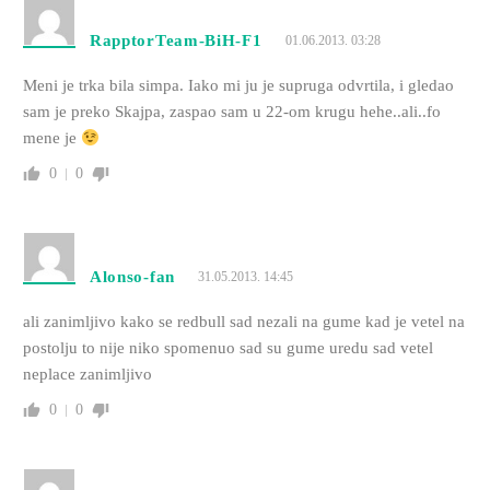
RapptorTeam-BiH-F1
01.06.2013. 03:28
Meni je trka bila simpa. Iako mi ju je supruga odvrtila, i gledao
sam je preko Skajpa, zaspao sam u 22-om krugu hehe..ali..fo
mene je
0
0
Alonso-fan
31.05.2013. 14:45
ali zanimljivo kako se redbull sad nezali na gume kad je vetel na
postolju to nije niko spomenuo sad su gume uredu sad vetel
neplace zanimljivo
0
0