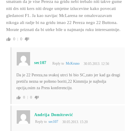
smatram da je vise Pereza na gridu nebi trebalo niti takve gume
niti drs niti kers niti druge umjetne izlucevine kako povecati
gledanost F1. Ja kao navijac McLarena ne omalovazavam
nikoga ali radje bi na gridu imao 22 Pereza nego 22 Buttona.
Morate priznati da bi utrke bile u najmanju ruku interesantnije.
0
0
sec107
Reply to
McKruno
30.05.2013. 12:56
Da je 22 Pereza,na svakoj utrci bi bio SC,zato jer kad ga drugi
pretiču nezna se pošteno boriti,22 Kimmija je najbolja
opcija,osim za Press konferenciju.
0
0
Andrija Domitrović
Reply to
sec107
30.05.2013. 15:20