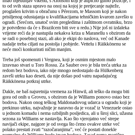
imao bljedunjav vikend, s Alonsom koji je atipično gubio pozicije, i
to od svih staza upravo na onoj na kojoj je pretjecanje najteže,
proglašen krivim u obračunu s Pérezom, te Massom koji je nakon
prisiljenog odustajanja u kvalifikacijama tehničkim kvarom završio u
ogradi. (Srećom, unatoč svim pregledima i zaštitnom ovratniku, brzo
je potvrđeno da će s Brazilcem biti sve u redu.) Nije još ni izdaleka
vrijeme reći da je nastupila nekakva kriza u Maranellu s obzirom da
se radi o posebnoj stazi, ali ako je ekipi do naslova, već od Kanade
nadalje treba ciljati na postolja i pobjede. Vettelu i Räikkönenu se
neće moći konkurirati ničim manjim.
Treba još spomenuti i Vergnea, koji je osmim mjestom malo
izravnao stvari u Toro Rossu. Za Sauber ovo je bila treća utrka za
redom bez bodova, iako nije mnogo nedostajalo da Hülkenberg
završi utrku kao deseti, da nije došao pod vatru napadajućeg
Räikkönena potkraj utrke.
Dakle, ne baš najsretnija vremena za Hinwil, ali teško da mogu biti
gora od onih u Groveu, s obzirom da je Williams ponovo ostao bez
bodova. Nakon onog teškog Maldonadovog udarca u ogradu koji je
prekinuo utrku, najvažnije je naravno da je vozač iz Venezuele ostao
u jednom komadu i nema ozbiljnih posljedica, ali u široj slici, užasna
sezona za Williams se nastavlja. Kao što vjerojatno već strepe
navijači ekipe, najgore je od svega što ćemo ovakve utrke već
polako prestati zvati “razočaranjima”, već će postati donekle
normalno da Williams bude izvan bodova. Zasad nema magične