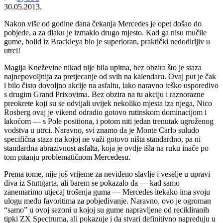
30.05.2013.
Nakon više od godine dana čekanja Mercedes je opet došao do
pobjede, a za dlaku je izmaklo drugo mjesto. Kad ga nisu mučile
gume, bolid iz Brackleya bio je superioran, praktički nedodirljiv u
utrci!
Magija Kneževine nikad nije bila upitna, bez obzira što je staza
najnepovoljnija za pretjecanje od svih na kalendaru. Ovaj put je čak
i bilo čisto dovoljno akcije na asfaltu, iako naravno teško usporedivo
s drugim Grand Prixovima. Bez obzira na tu akciju i raznorazne
preokrete koji su se odvijali uvijek nekoliko mjesta iza njega, Nico
Rosberg ovaj je vikend odradio gotovo rutinskom dominacijom i
lakoćom ― s Pole positiona, i potom niti jedan trenutak ugroženog
vodstva u utrci. Naravno, svi znamo da je Monte Carlo suludo
specifična staza na kojoj ne važi gotovo ništa standardno, pa ni
standardna abrazivnost asfalta, koja je ovdje išla na ruku inače po
tom pitanju problematičnom Mercedesu.
Prema tome, nije još vrijeme za neviđeno slavlje i veselje u upravi
diva iz Stuttgarta, ali barem se pokazalo da ― kad samo
zanemarimo utjecaj trošenja guma ― Mercedes itekako ima svoju
ulogu među favoritima za pobjeđivanje. Naravno, ovo je ogroman
“samo” u ovoj sezoni u kojoj su gume napravljene od recikliranih
tipki ZX Spectruma, ali pokazuje i da stvari definitivno napreduju u