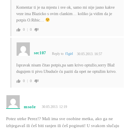
Komentar ti je na mjestu i sve ok, samo mi nije jasno kakve
veze ima Blazicko s ovim clankim… koliko ja vidim da je
potpis O.Ribic…
0
0
sec107
Reply to
f1girl
30.05.2013. 16:57
Ispravak nisam čitao potpis,pa sam krivo optužio,sorry Blaž
dugujem ti pivo.Ubuduće ću paziti da opet ne optužim krivo.
0
0
msole
30.05.2013. 12:19
Potez utrke Perez!? Mali ima sve osobine metka, ako ga ne
izbjegavaš ili ćeš biti ranjen ili ćeš poginuti! U svakom slučaju