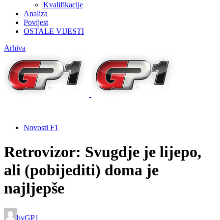
Kvalifikacije
Analiza
Povijest
OSTALE VIJESTI
Arhiva
Novosti F1
Retrovizor: Svugdje je lijepo,
ali (pobijediti) doma je
najljepše
by
GP1