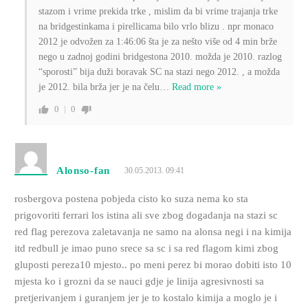
stazom i vrime prekida trke , mislim da bi vrime trajanja trke
na bridgestinkama i pirellicama bilo vrlo blizu . npr monaco
2012 je odvožen za 1:46:06 šta je za nešto više od 4 min brže
nego u zadnoj godini bridgestona 2010. možda je 2010. razlog
“sporosti” bija duži boravak SC na stazi nego 2012. , a možda
je 2012. bila brža jer je na čelu
…
Read more »
0
0
Alonso-fan
30.05.2013. 09:41
rosbergova postena pobjeda cisto ko suza nema ko sta
prigovoriti ferrari los istina ali sve zbog dogadanja na stazi sc
red flag perezova zaletavanja ne samo na alonsa negi i na kimija
itd redbull je imao puno srece sa sc i sa red flagom kimi zbog
gluposti pereza10 mjesto.. po meni perez bi morao dobiti isto 10
mjesta ko i grozni da se nauci gdje je linija agresivnosti sa
pretjerivanjem i guranjem jer je to kostalo kimija a moglo je i