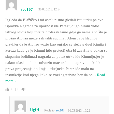
sec107
30.05.2013. 12:54
Izgleda da Blažičko i mi ostali nismo gledali istu utrku,pa evo
ispravka.Nagrada za upornost ide Perezu,dugo nisam vidio
takvog idiota koji forsira prolazak tamo gdje ga nema,a to što je
prošao Alonsa može zahvaliti sucima i Alonsovoj hladnoj
glavi,jer da je Alonso vozio kao on(ako se sjećate duel Kimija i
Pereza kada ga je Kimmi htio preteći) oba bi završila u boksu sa
slupanim bolidima.I nagrada za potez utrke ide Kimmiju,jer je
nakon ulaska u boks odvozio maestralno i napravio nekoliko
prava pretjecanja do kraja utrke(neka Perez ide malo na
instrukcije kod njega kako se vozi agresivno bez da se
…
Read
more »
0
0
f1girl
Reply to
sec107
30.05.2013. 16:22