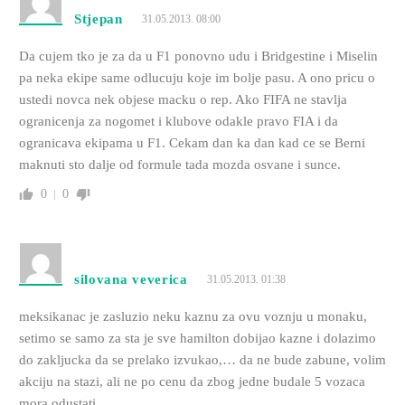
Stjepan
31.05.2013. 08:00
Da cujem tko je za da u F1 ponovno udu i Bridgestine i Miselin
pa neka ekipe same odlucuju koje im bolje pasu. A ono pricu o
ustedi novca nek objese macku o rep. Ako FIFA ne stavlja
ogranicenja za nogomet i klubove odakle pravo FIA i da
ogranicava ekipama u F1. Cekam dan ka dan kad ce se Berni
maknuti sto dalje od formule tada mozda osvane i sunce.
0
0
silovana veverica
31.05.2013. 01:38
meksikanac je zasluzio neku kaznu za ovu voznju u monaku,
setimo se samo za sta je sve hamilton dobijao kazne i dolazimo
do zakljucka da se prelako izvukao,… da ne bude zabune, volim
akciju na stazi, ali ne po cenu da zbog jedne budale 5 vozaca
mora odustati……