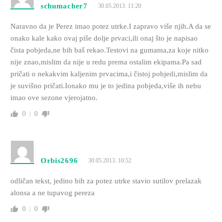
schumacher7
30.05.2013. 11:20
Naravno da je Perez imao potez utrke.I zapravo više njih.A da se
onako kale kako ovaj piše dolje prvaci,ili onaj što je napisao
čista pobjeda,ne bih baš rekao.Testovi na gumama,za koje nitko
nije znao,mislim da nije u redu prema ostalim ekipama.Pa sad
pričati o nekakvim kaljenim prvacima,i čistoj pobjedi,mislim da
je suvišno pričati.Ionako mu je to jedina pobjeda,više ih nebu
imao ove sezone vjerojatno.
0
0
Orbis2696
30.05.2013. 10:52
odličan tekst, jedino bih za potez utrke stavio sutilov prelazak
alonsa a ne tupavog pereza
0
0