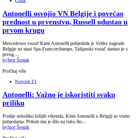
Utrke
Antonelli osvojio VN Belgije i povećao
prednost u prvenstvu, Russell odustao u
prvom krugu
Mercedesov vozač Kimi Antonelli pobjednik je Velike nagrade
Belgije na stazi Spa-Francorchamps. Talijanski vozač startao je s
prvog…
by
Igor Šestak
Pročitaj više
Novosti F1
Antonelli: Važno je iskoristiti svaku
priliku
Poslije nekoliko lošijih vikenda, Kimi Antonelli u Belgiji se vratio
pobjedama. Pritom mu je išlo na ruku što…
by
Igor Šestak