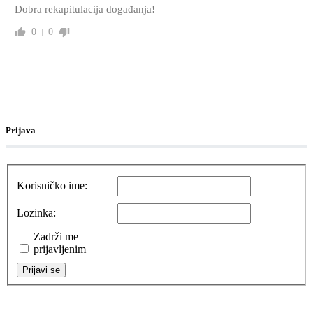
Dobra rekapitulacija događanja!
0
0
Prijava
Korisničko ime:
Lozinka:
Zadrži me
prijavljenim
Prijavi se