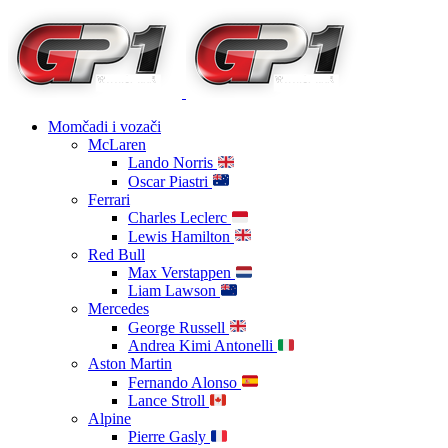
Momčadi i vozači
McLaren
Lando Norris
Oscar Piastri
Ferrari
Charles Leclerc
Lewis Hamilton
Red Bull
Max Verstappen
Liam Lawson
Mercedes
George Russell
Andrea Kimi Antonelli
Aston Martin
Fernando Alonso
Lance Stroll
Alpine
Pierre Gasly