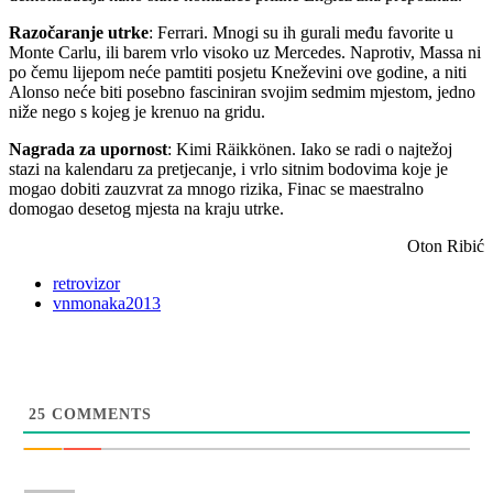
Razočaranje utrke
: Ferrari. Mnogi su ih gurali među favorite u
Monte Carlu, ili barem vrlo visoko uz Mercedes. Naprotiv, Massa ni
po čemu lijepom neće pamtiti posjetu Kneževini ove godine, a niti
Alonso neće biti posebno fasciniran svojim sedmim mjestom, jedno
niže nego s kojeg je krenuo na gridu.
Nagrada za upornost
: Kimi Räikkönen. Iako se radi o najtežoj
stazi na kalendaru za pretjecanje, i vrlo sitnim bodovima koje je
mogao dobiti zauzvrat za mnogo rizika, Finac se maestralno
domogao desetog mjesta na kraju utrke.
Oton Ribić
retrovizor
vnmonaka2013
25
COMMENTS