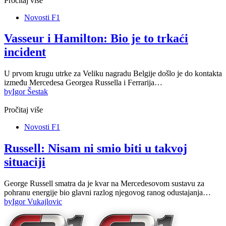
Pročitaj više
Novosti F1
Vasseur i Hamilton: Bio je to trkaći
incident
U prvom krugu utrke za Veliku nagradu Belgije došlo je do kontakta
između Mercedesa Georgea Russella i Ferrarija…
by
Igor Šestak
Pročitaj više
Novosti F1
Russell: Nisam ni smio biti u takvoj
situaciji
George Russell smatra da je kvar na Mercedesovom sustavu za
pohranu energije bio glavni razlog njegovog ranog odustajanja…
by
Igor Vukajlovic