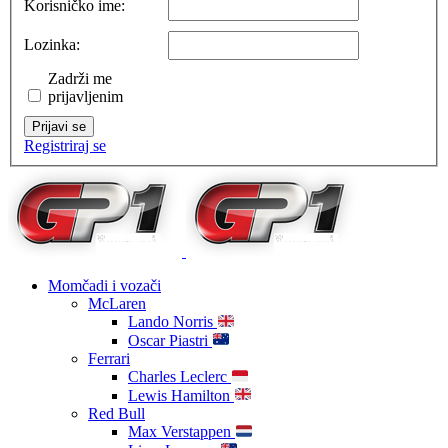
Korisničko ime:
Lozinka:
Zadrži me
prijavljenim
Prijavi se
Registriraj se
Momčadi i vozači
McLaren
Lando Norris
Oscar Piastri
Ferrari
Charles Leclerc
Lewis Hamilton
Red Bull
Max Verstappen