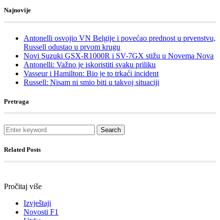
Najnovije
Antonelli osvojio VN Belgije i povećao prednost u prvenstvu,
Russell odustao u prvom krugu
Novi Suzuki GSX-R1000R i SV-7GX stižu u Novema Nova
Antonelli: Važno je iskoristiti svaku priliku
Vasseur i Hamilton: Bio je to trkaći incident
Russell: Nisam ni smio biti u takvoj situaciji
Pretraga
Search
Related Posts
Pročitaj više
Izvještaji
Novosti F1