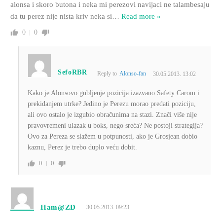
alonsa i skoro butona i neka mi perezovi navijaci ne talambesaju
da tu perez nije nista kriv neka si
…
Read more »
0
0
SefoRBR
Reply to
Alonso-fan
30.05.2013. 13:02
Kako je Alonsovo gubljenje pozicija izazvano Safety Carom i
prekidanjem utrke? Jedino je Perezu morao predati poziciju,
ali ovo ostalo je izgubio obračunima na stazi. Znači više nije
pravovremeni ulazak u boks, nego sreća? Ne postoji strategija?
Ovo za Pereza se slažem u potpunosti, ako je Grosjean dobio
kaznu, Perez je trebo duplo veću dobit.
0
0
Ham@ZD
30.05.2013. 09:23