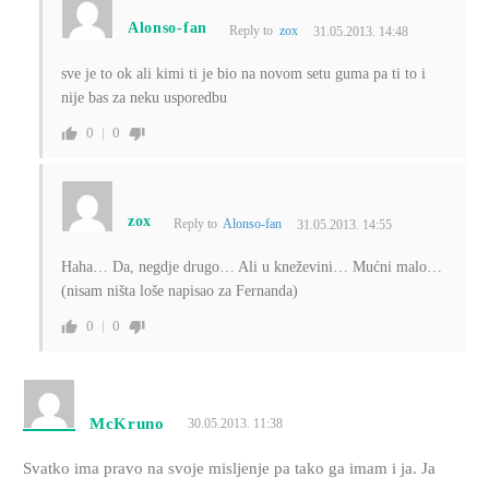
Alonso-fan
Reply to
zox
31.05.2013. 14:48
sve je to ok ali kimi ti je bio na novom setu guma pa ti to i
nije bas za neku usporedbu
0
0
zox
Reply to
Alonso-fan
31.05.2013. 14:55
Haha… Da, negdje drugo… Ali u kneževini… Mućni malo…
(nisam ništa loše napisao za Fernanda)
0
0
McKruno
30.05.2013. 11:38
Svatko ima pravo na svoje misljenje pa tako ga imam i ja. Ja