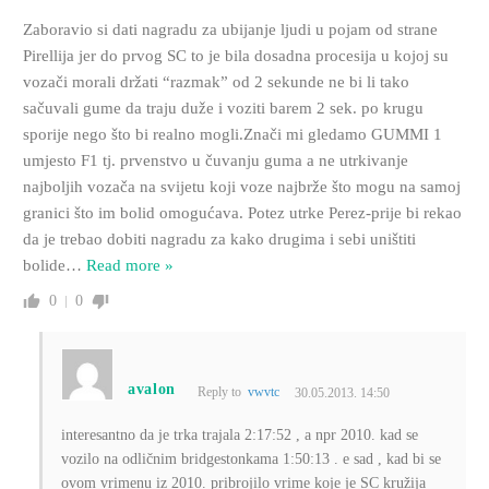
Zaboravio si dati nagradu za ubijanje ljudi u pojam od strane
Pirellija jer do prvog SC to je bila dosadna procesija u kojoj su
vozači morali držati “razmak” od 2 sekunde ne bi li tako
sačuvali gume da traju duže i voziti barem 2 sek. po krugu
sporije nego što bi realno mogli.Znači mi gledamo GUMMI 1
umjesto F1 tj. prvenstvo u čuvanju guma a ne utrkivanje
najboljih vozača na svijetu koji voze najbrže što mogu na samoj
granici što im bolid omogućava. Potez utrke Perez-prije bi rekao
da je trebao dobiti nagradu za kako drugima i sebi uništiti
bolide
…
Read more »
0
0
avalon
Reply to
vwvtc
30.05.2013. 14:50
interesantno da je trka trajala 2:17:52 , a npr 2010. kad se
vozilo na odličnim bridgestonkama 1:50:13 . e sad , kad bi se
ovom vrimenu iz 2010. pribrojilo vrime koje je SC kružija