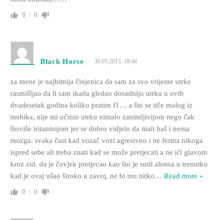
0
0
Black Horse
30.05.2013. 18:44
za mene je najbitnija činjenica da sam za svo vrijeme utrke
rasmišljao da li sam ikada gledao dosadniju utrku u ovih
dvadesetak godina koliko pratim f1… a što se tiče malog iz
mehika, nije mi učinio utrku nimalo zanimljivijom nego čak
štoviše iritantnijom jer se dobro vidjelo da mali baš i nema
mozga. svaka čast kad vozač vozi agresivno i ne ferma nikoga
ispred sebe ali treba znati kad se može pretjecati a ne ići glavom
kroz zid. da je čovjek pretjecao kao što je sutil alonsa u trenutku
kad je ovaj ušao široko u zavoj, ne bi mu nitko
…
Read more »
0
0