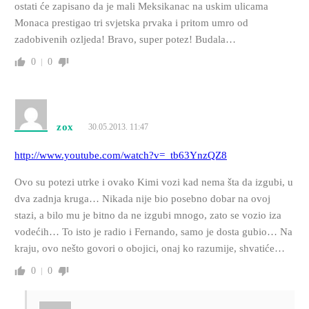
ostati će zapisano da je mali Meksikanac na uskim ulicama
Monaca prestigao tri svjetska prvaka i pritom umro od
zadobivenih ozljeda! Bravo, super potez! Budala…
0
0
zox
30.05.2013. 11:47
http://www.youtube.com/watch?v=_tb63YnzQZ8
Ovo su potezi utrke i ovako Kimi vozi kad nema šta da izgubi, u
dva zadnja kruga… Nikada nije bio posebno dobar na ovoj
stazi, a bilo mu je bitno da ne izgubi mnogo, zato se vozio iza
vodećih… To isto je radio i Fernando, samo je dosta gubio… Na
kraju, ovo nešto govori o obojici, onaj ko razumije, shvatiće…
0
0