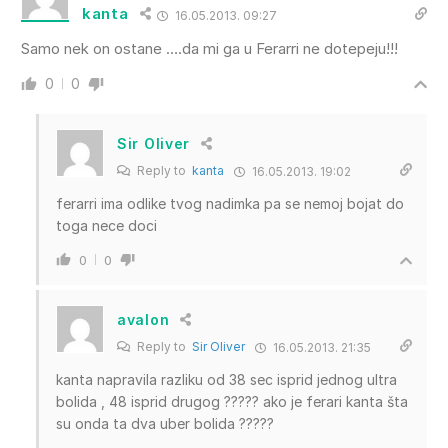
kanta
16.05.2013. 09:27
Samo nek on ostane ….da mi ga u Ferarri ne dotepeju!!!
0
0
Sir Oliver
Reply to
kanta
16.05.2013. 19:02
ferarri ima odlike tvog nadimka pa se nemoj bojat do
toga nece doci
0
0
avalon
Reply to
Sir Oliver
16.05.2013. 21:35
kanta napravila razliku od 38 sec isprid jednog ultra
bolida , 48 isprid drugog ????? ako je ferari kanta šta
su onda ta dva uber bolida ?????