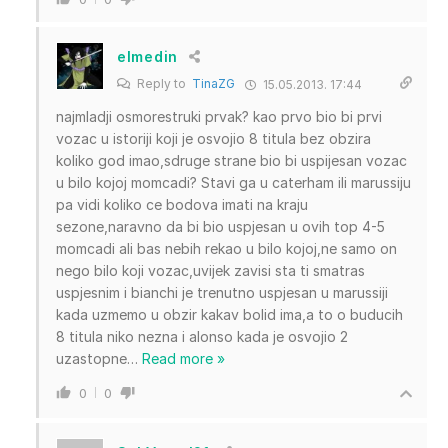
elmedin
Reply to
TinaZG
15.05.2013. 17:44
najmladji osmorestruki prvak? kao prvo bio bi prvi
vozac u istoriji koji je osvojio 8 titula bez obzira
koliko god imao,sdruge strane bio bi uspijesan vozac
u bilo kojoj momcadi? Stavi ga u caterham ili marussiju
pa vidi koliko ce bodova imati na kraju
sezone,naravno da bi bio uspjesan u ovih top 4-5
momcadi ali bas nebih rekao u bilo kojoj,ne samo on
nego bilo koji vozac,uvijek zavisi sta ti smatras
uspjesnim i bianchi je trenutno uspjesan u marussiji
kada uzmemo u obzir kakav bolid ima,a to o buducih
8 titula niko nezna i alonso kada je osvojio 2
uzastopne
…
Read more »
0
0