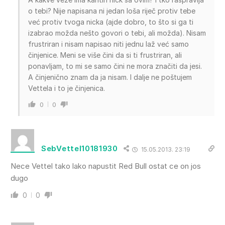
o tebi? Nije napisana ni jedan loša riječ protiv tebe
već protiv tvoga nicka (ajde dobro, to što si ga ti
izabrao možda nešto govori o tebi, ali možda). Nisam
frustriran i nisam napisao niti jednu laž već samo
činjenice. Meni se više čini da si ti frustriran, ali
ponavljam, to mi se samo čini ne mora značiti da jesi.
A činjenično znam da ja nisam. I dalje ne poštujem
Vettela i to je činjenica.
0
0
SebVettel10181930
15.05.2013. 23:19
Nece Vettel tako lako napustit Red Bull ostat ce on jos
dugo
0
0