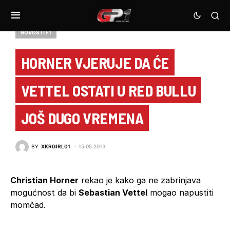
NOVOSTI F1
HORNER VJERUJE DA ĆE
VETTEL OSTATI U RED BULLU
JOŠ DUGO VREMENA
BY
XKRGIRL01
15.05.2013.
Christian Horner
rekao je kako ga ne zabrinjava
mogućnost da bi
Sebastian Vettel
mogao napustiti
momčad.