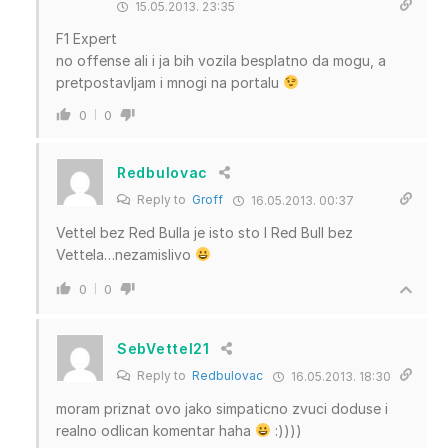
15.05.2013. 23:35
F1 Expert
no offense ali i ja bih vozila besplatno da mogu, a
pretpostavljam i mnogi na portalu
0
0
Redbulovac
Reply to
Groff
16.05.2013. 00:37
Vettel bez Red Bulla je isto sto I Red Bull bez
Vettela…nezamislivo
0
0
SebVettel21
Reply to
Redbulovac
16.05.2013. 18:30
moram priznat ovo jako simpaticno zvuci doduse i
realno odlican komentar haha
:))))