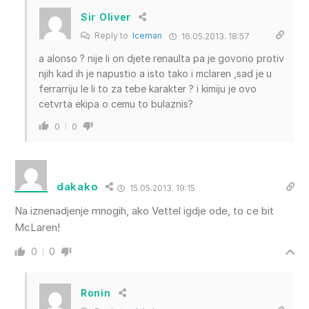
Sir Oliver
Reply to
Iceman
16.05.2013. 18:57
a alonso ? nije li on djete renaulta pa je govorio protiv
njih kad ih je napustio a isto tako i mclaren ,sad je u
ferrarriju le li to za tebe karakter ? i kimiju je ovo
cetvrta ekipa o cemu to bulaznis?
0
0
dakako
15.05.2013. 19:15
Na iznenadjenje mnogih, ako Vettel igdje ode, to ce bit
McLaren!
0
0
Ronin