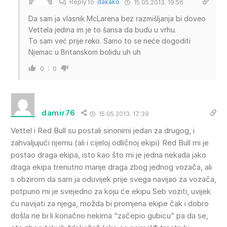
Reply to
dakako
15.05.2013. 19:56
Da sam ja vlasnik McLarena bez razmišljanja bi doveo
Vettela jedina im je to šansa da budu u vrhu.
To sam već prije reko. Samo to se neće dogoditi
Njemac u Britanskom bolidu uh uh
0
0
damir76
15.05.2013. 17:39
Vettel i Red Bull su postali sinonimi jedan za drugog, i
zahvaljujući njemu (ali i cijeloj odličnoj ekipi) Red Bull mi je
postao draga ekipa, isto kao što mi je jedna nekada jako
draga ekipa trenutno manje draga zbog jednog vozača, ali
s obzirom da sam ja oduvijek prije svega navijao za vozača,
potpuno mi je svejedno za koju će ekipu Seb voziti, uvijek
ću navijati za njega, možda bi promjena ekipe čak i dobro
došla ne bi li konačno nekima “začepio gubicu” pa da se,