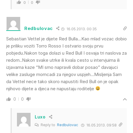
0
0
Redbulovac
16.05.2013. 00:35
Sebastian Vettel je dijete Red Bulla…Kao mlad vozac dobio
je priliku voziti Torro Rosso I ostvario svoju prvu
pobjedu.Nakon toga dolazi u Red Bull I osvaja tri naslova za
redom..Nakon svake utrke ili kvala cesto u intervjuima ili
izjavama kaze “MI smo napravili dobar posao” davajuci
velike zasluge momcadi za njegov uspjeh…Misljenja Sam
da Vettel nece tako skoro napustiti Red Bull on je opak
njihovo dijete a djeca ne napustaju roditelje
0
0
Luxo
Reply to
Redbulovac
16.05.2013. 09:58