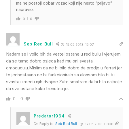
ma ne postoji dobar vozac koji nije nesto “prljavo”
napravio..
0
0
Seb Red Bull
15.05.2013. 15:07
Nadam se i volio bih da vettel ostane u red bullu i vjerujem
da se tamo dobro osjeca kad mu oni svasta
omogucuju.Mislim da ne bi bilo dobro da predje u ferrari jer
to jednostavno ne bi funkcioniralo sa alonsom bilo bi tu
svasta izmedu njih dvojice.Zato smatram da bi bilo najbolje
da sve ostane kako trenutno je.
0
0
Predator1964
Reply to
Seb Red Bull
17.05.2013. 08:18