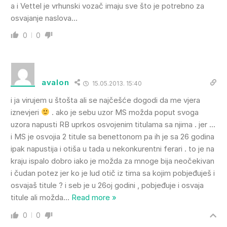
a i Vettel je vrhunski vozač imaju sve što je potrebno za
osvajanje naslova…
0
0
avalon
15.05.2013. 15:40
i ja virujem u štošta ali se najčešće dogodi da me vjera
iznevjeri
. ako je sebu uzor MS možda poput svoga
uzora napusti RB uprkos osvojenim titulama sa njima . jer …
i MS je osvojia 2 titule sa benettonom pa ih je sa 26 godina
ipak napustija i otiša u tada u nekonkurentni ferari . to je na
kraju ispalo dobro iako je možda za mnoge bija neočekivan
i čudan potez jer ko je lud otič iz tima sa kojim pobjeđuješ i
osvajaš titule ? i seb je u 26oj godini , pobjeđuje i osvaja
titule ali možda
…
Read more »
0
0