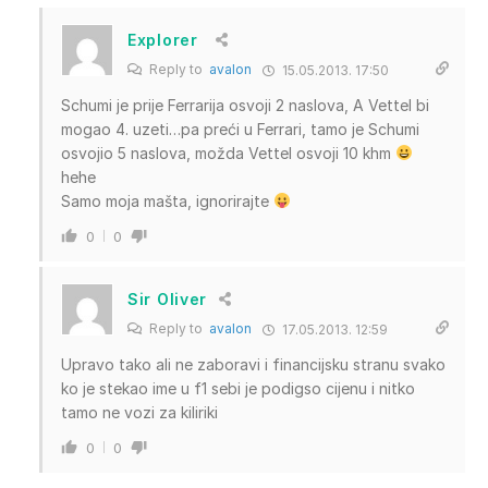
Explorer
Reply to
avalon
15.05.2013. 17:50
Schumi je prije Ferrarija osvoji 2 naslova, A Vettel bi
mogao 4. uzeti…pa preći u Ferrari, tamo je Schumi
osvojio 5 naslova, možda Vettel osvoji 10 khm
hehe
Samo moja mašta, ignorirajte
0
0
Sir Oliver
Reply to
avalon
17.05.2013. 12:59
Upravo tako ali ne zaboravi i financijsku stranu svako
ko je stekao ime u f1 sebi je podigso cijenu i nitko
tamo ne vozi za kiliriki
0
0