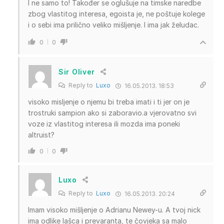
I ne samo to! Također se oglušuje na timske naredbe
zbog vlastitog interesa, egoista je, ne poštuje kolege
i o sebi ima prilično veliko mišljenje. I ima jak želudac.
0
0
Sir Oliver
Reply to
Luxo
16.05.2013. 18:53
visoko misljenje o njemu bi treba imati i ti jer on je
trostruki sampion ako si zaboravio.a vjerovatno svi
voze iz vlastitog interesa ili mozda ima poneki
altruist?
0
0
Luxo
Reply to
Luxo
16.05.2013. 20:24
Imam visoko mišljenje o Adrianu Newey-u. A tvoj nick
ima odlike lašca i prevaranta, te čovjeka sa malo