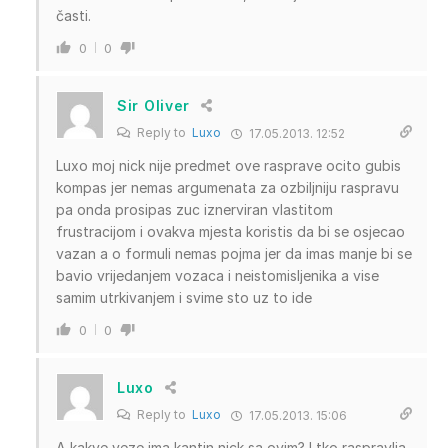
časti.
0
0
Sir Oliver
Reply to
Luxo
17.05.2013. 12:52
Luxo moj nick nije predmet ove rasprave ocito gubis
kompas jer nemas argumenata za ozbiljniju raspravu
pa onda prosipas zuc iznerviran vlastitom
frustracijom i ovakva mjesta koristis da bi se osjecao
vazan a o formuli nemas pojma jer da imas manje bi se
bavio vrijedanjem vozaca i neistomisljenika a vise
samim utrkivanjem i svime sto uz to ide
0
0
Luxo
Reply to
Luxo
17.05.2013. 15:06
A kakve veze ima kantin nick sa ovim? I tko raspravlja