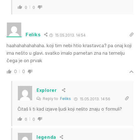
0
0
Feliks
15.05.2013. 14:54
haahahahahahaha. koji tim nebi htio krastavca? pa onaj koji
ima nešto u glavi. svatko imalo pametan zna na temelju
čega je on prvak
0
0
Explorer
Reply to
Feliks
15.05.2013. 14:56
Čitaš li ti kad izjave ljudi koji nešto znaju o formuli?
0
0
legenda