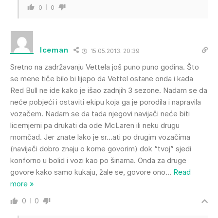
0
0
Iceman
15.05.2013. 20:39
Sretno na zadržavanju Vettela još puno puno godina. Što
se mene tiče bilo bi lijepo da Vettel ostane onda i kada
Red Bull ne ide kako je išao zadnjih 3 sezone. Nadam se da
neće pobjeći i ostaviti ekipu koja ga je porodila i napravila
vozačem. Nadam se da tada njegovi navijači neće biti
licemjerni pa drukati da ode McLaren ili neku drugu
momčad. Jer znate lako je sr…ati po drugim vozačima
(navijači dobro znaju o kome govorim) dok “tvoj” sjedi
konforno u bolid i vozi kao po šinama. Onda za druge
govore kako samo kukaju, žale se, govore ono
…
Read
more »
0
0