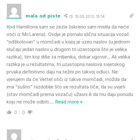
mala od piste
15.05.2013. 15:14
Kod Hamiltona sam se zezla (iskreno sam mislila da neće
otići iz McLarena). Ovdje je pomalo slična situacija vozač
“odškolovan” u momčadi u kojoj je uzeo naslov (u jednom
slučaju jedan naslov u drugom tri uzastopna što je velika
razlika), tim koji diše za miljenika, dobar ugovor… Ali velika
razlika je u rezultatima, tri uzastopna naslova svjetskog
prvaka definitivno daju na težini pri takvoj odluci. Ne
vjerujem da će Vettel otići iz takve momčadi, možda da
ima “sušno” razdoblje što se rezultata tiče, da su uvjeti
(stav momčadi prema vozaču) užasni ili da mu daju ponudu
koju ne može odbiti.
…
Read more »
0
0