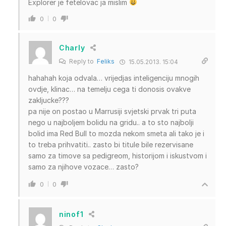
Explorer je fetelovac ja mislim
0
0
Charly
Reply to
Feliks
15.05.2013. 15:04
hahahah koja odvala… vrijedjas inteligenciju mnogih
ovdje, klinac… na temelju cega ti donosis ovakve
zakljucke???
pa nije on postao u Marrusiji svjetski prvak tri puta
nego u najboljem bolidu na gridu.. a to sto najbolji
bolid ima Red Bull to mozda nekom smeta ali tako je i
to treba prihvatiti.. zasto bi titule bile rezervisane
samo za timove sa pedigreom, historijom i iskustvom i
samo za njihove vozace… zasto?
0
0
ninof1