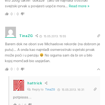
eto zbog takvih “dokaže” (ako se najmalđi trostruki
svejtski prvak u povijesti uopće mora
…
Read more »
0
0
TinaZG
15.05.2013. 15:55
Barem dok ne obori sve Michaelove rekorde (na dobrom je
putu)… A onda kao najmlađi osmerostruki svjetski prvak
može poći i u penziju
No sigurna sam da bi on u bilo
kojoj momčadi bio uspješan.
0
0
hattrick
Reply to
TinaZG
15.05.2013. 16:31
potpissss….
0
0