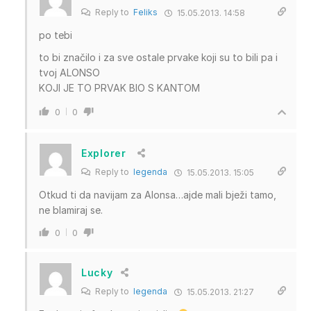
Reply to
Feliks
15.05.2013. 14:58
po tebi
to bi značilo i za sve ostale prvake koji su to bili pa i
tvoj ALONSO
KOJI JE TO PRVAK BIO S KANTOM
0
0
Explorer
Reply to
legenda
15.05.2013. 15:05
Otkud ti da navijam za Alonsa…ajde mali bježi tamo,
ne blamiraj se.
0
0
Lucky
Reply to
legenda
15.05.2013. 21:27