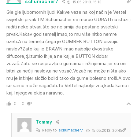
schumacher7
15.05.2013. 15:13
Gle gle ljubomornih ljudi.Kakve veze na koj način je Vettel
svijetski prvak.I M.Schumacher se morao GURATI na stazi,i
raditi neke stvari,što se ne smiju da postane svijetski
prvak.Kakav god temelj imao,to mu više nitko nemre
uzeti.A na temelju čega je GUMBEK BUTTON osvojio
naslov?Zato kaj je BRAWN imao najbolje dvostruke
difuzore,tj.izumio ih je,a ne kaj je BUTTON dobar
vozač.Zato se raspravlja o gumama i inžinjerima,jer su oni
bitni za nečiji naslov,a ne vozač.Vozač ne može ništa ako
mu je inžinjer složio bolid tako da gume bolesno troši.A ovo
se samo može nagađati.To Vettel najbolje zna,kuda,kamo i
kaj.I njegova ekipa naravno.
0
0
Tommy
Reply to
schumacher7
15.05.2013. 20:45