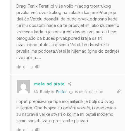
Dragi Fenix Ferari bi više volio mladog trostrukog
prvaka već dvostrukog na zalasku karijere.Pitanje je
dali će Vetelu dosaditi da bude prvak,odnosno kada
će mu dosaditi.Inače da te prosvjetlim, ako izuzmemo
vremena kada ti je konkurent davao svoj auto i time
omogućio da budeš prvak,pored kralja sa tri
uzastopne titule stoji samo Vetel.Tih dvostrukih
prvaka ima podosta.Vetel je Nijemac (gine do zadnje)
i vozačina…..
0
0
mala od piste
Reply to
Feliks
15.05.2013. 15:08
I opet prepišivanje tipa moj miljenik je bolji od tvog
miljenika. Obadvojica su odlični vozači, i obadvojica
su napravili velike stvari o kojima mi ostali možemo
samo sanjati, zato prestanite pljuvati.
0
0