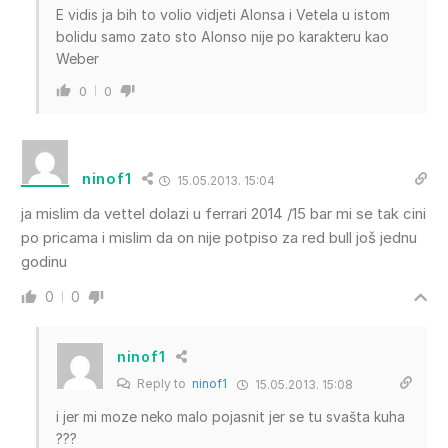
E vidis ja bih to volio vidjeti Alonsa i Vetela u istom
bolidu samo zato sto Alonso nije po karakteru kao
Weber
0
0
ninof1
15.05.2013. 15:04
ja mislim da vettel dolazi u ferrari 2014 /15 bar mi se tak cini
po pricama i mislim da on nije potpiso za red bull još jednu
godinu
0
0
ninof1
Reply to
ninof1
15.05.2013. 15:08
i jer mi moze neko malo pojasnit jer se tu svašta kuha
???