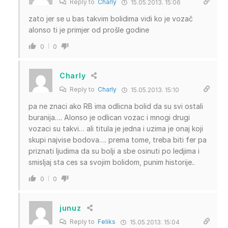
Reply to
Charly
15.05.2013. 15:06
zato jer se u bas takvim bolidima vidi ko je vozač
alonso ti je primjer od prošle godine
0
0
Charly
Reply to
Charly
15.05.2013. 15:10
pa ne znaci ako RB ima odlicna bolid da su svi ostali
buranija…. Alonso je odlican vozac i mnogi drugi
vozaci su takvi… ali titula je jedna i uzima je onaj koji
skupi najvise bodova…. prema tome, treba biti fer pa
priznati ljudima da su bolji a sbe osinuti po ledjima i
smisljaj sta ces sa svojim bolidom, punim historije..
0
0
junuz
Reply to
Feliks
15.05.2013. 15:04