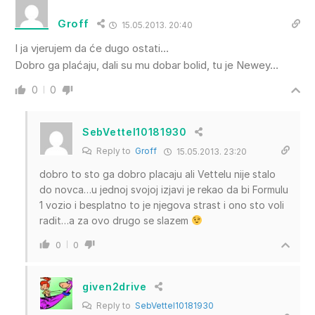
Groff
15.05.2013. 20:40
I ja vjerujem da će dugo ostati…
Dobro ga plaćaju, dali su mu dobar bolid, tu je Newey…
0
0
SebVettel10181930
Reply to
Groff
15.05.2013. 23:20
dobro to sto ga dobro placaju ali Vettelu nije stalo
do novca…u jednoj svojoj izjavi je rekao da bi Formulu
1 vozio i besplatno to je njegova strast i ono sto voli
radit…a za ovo drugo se slazem
0
0
given2drive
Reply to
SebVettel10181930