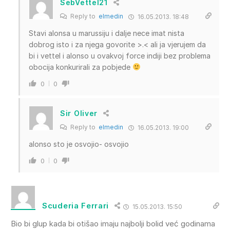
SebVettel21
Reply to
elmedin
16.05.2013. 18:48
Stavi alonsa u marussiju i dalje nece imat nista
dobrog isto i za njega govorite >.< ali ja vjerujem da
bi i vettel i alonso u ovakvoj force indiji bez problema
obocija konkurirali za pobjede
0
0
Sir Oliver
Reply to
elmedin
16.05.2013. 19:00
alonso sto je osvojio- osvojio
0
0
Scuderia Ferrari
15.05.2013. 15:50
Bio bi glup kada bi otišao imaju najbolji bolid već godinama