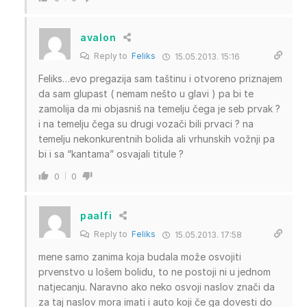
avalon
Reply to
Feliks
15.05.2013. 15:16
Feliks…evo pregazija sam taštinu i otvoreno priznajem
da sam glupast ( nemam nešto u glavi ) pa bi te
zamolija da mi objasniš na temelju čega je seb prvak ?
i na temelju čega su drugi vozači bili prvaci ? na
temelju nekonkurentnih bolida ali vrhunskih vožnji pa
bi i sa “kantama” osvajali titule ?
0
0
paalfi
Reply to
Feliks
15.05.2013. 17:58
mene samo zanima koja budala može osvojiti
prvenstvo u lošem bolidu, to ne postoji ni u jednom
natjecanju. Naravno ako neko osvoji naslov znači da
za taj naslov mora imati i auto koji če ga dovesti do