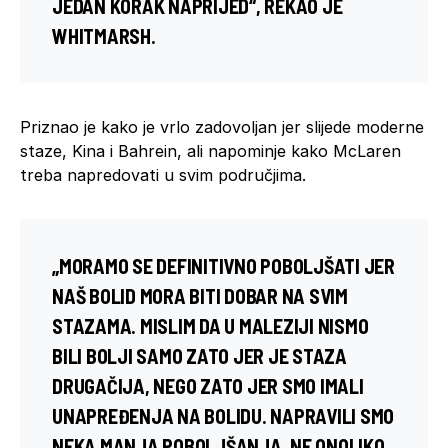
JEDAN KORAK NAPRIJED“, REKAO JE
WHITMARSH.
Priznao je kako je vrlo zadovoljan jer slijede moderne
staze, Kina i Bahrein, ali napominje kako McLaren
treba napredovati u svim područjima.
„MORAMO SE DEFINITIVNO POBOLJŠATI JER
NAŠ BOLID MORA BITI DOBAR NA SVIM
STAZAMA. MISLIM DA U MALEZIJI NISMO
BILI BOLJI SAMO ZATO JER JE STAZA
DRUGAČIJA, NEGO ZATO JER SMO IMALI
UNAPREĐENJA NA BOLIDU. NAPRAVILI SMO
NEKA MANJA POBOLJŠANJA, NE ONOLIKO