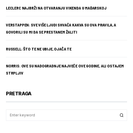
LECLERC NAJBRŽI NA OTVARANJU VIKENDA U MAĐARSKOJ
VERSTAPPEN: SVE VIŠE LJUDI SHVAĆA KAKVA SU OVA PRAVILA, A
GOVORILI SU MI DA SE PRESTANEM ŽALITI
RUSSELL: ŠTO TE NE UBIJE, OJAČA TE
NORRIS: OVE SU NADOGRADNJE NAJVEĆE OVE GODINE, ALI OSTAJEM
STRPLJIV
PRETRAGA