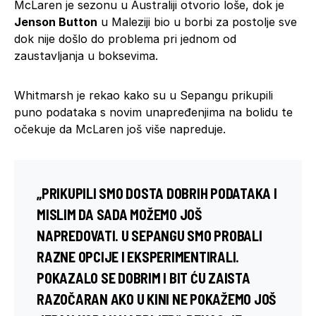
McLaren je sezonu u Australiji otvorio loše, dok je
Jenson Button
u Maleziji bio u borbi za postolje sve
dok nije došlo do problema pri jednom od
zaustavljanja u boksevima.
Whitmarsh je rekao kako su u Sepangu prikupili
puno podataka s novim unapređenjima na bolidu te
očekuje da McLaren još više napreduje.
„PRIKUPILI SMO DOSTA DOBRIH PODATAKA I
MISLIM DA SADA MOŽEMO JOŠ
NAPREDOVATI. U SEPANGU SMO PROBALI
RAZNE OPCIJE I EKSPERIMENTIRALI.
POKAZALO SE DOBRIM I BIT ĆU ZAISTA
RAZOČARAN AKO U KINI NE POKAŽEMO JOŠ