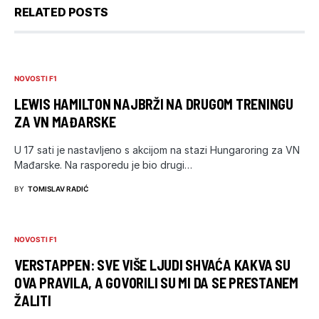
RELATED POSTS
NOVOSTI F1
LEWIS HAMILTON NAJBRŽI NA DRUGOM TRENINGU
ZA VN MAĐARSKE
U 17 sati je nastavljeno s akcijom na stazi Hungaroring za VN
Mađarske. Na rasporedu je bio drugi…
BY
TOMISLAV RADIĆ
NOVOSTI F1
VERSTAPPEN: SVE VIŠE LJUDI SHVAĆA KAKVA SU
OVA PRAVILA, A GOVORILI SU MI DA SE PRESTANEM
ŽALITI