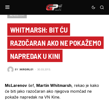
NOVOSTI F1
WHITMARSH: BIT ĆU
RAZOČARAN AKO NE POKAŽEMO
NAPREDAK U KINI
BY
XKRGIRL01
30.03.2013.
McLarenov
šef,
Martin Whitmarsh
, rekao je kako
će biti jako razočaran ako njegova momčad ne
pokaže napredak na VN Kine.