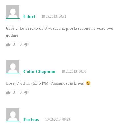
f-duct
10.03.2013. 00:31
63%… ko bi reko da 8 vozaca iz prosle sezone ne voze ove
godine
0
0
Colin Chapman
10.03.2013. 00:30
Lose, 7 od 11 (63.64%). Pospanost je kriva!
0
0
Furious
10.03.2013. 00:29