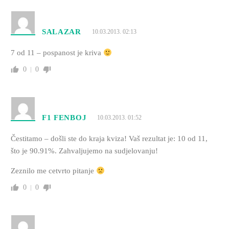
SALAZAR
10.03.2013. 02:13
7 od 11 – pospanost je kriva
0
0
F1 FENBOJ
10.03.2013. 01:52
Čestitamo – došli ste do kraja kviza! Vaš rezultat je: 10 od 11,
što je 90.91%. Zahvaljujemo na sudjelovanju!
Zeznilo me cetvrto pitanje
0
0