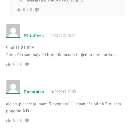
bleb, moja greška, Petrova zaboravija :S
0
0
ElitaPero
10.03.2013. 00:39
9 od 11 81.82%
Promašio sam najveći broj kilometara i nijednu novu utrku…
0
0
Formulas
10.03.2013. 00:39
ajd sta placete ja imam 5 tocnih od 11 pitanja! i od tih 5 tri sam
pogodio XD
0
0