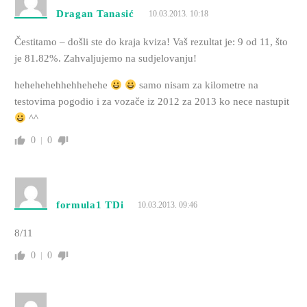
Dragan Tanasić
10.03.2013. 10:18
Čestitamo – došli ste do kraja kviza! Vaš rezultat je: 9 od 11, što
je 81.82%. Zahvaljujemo na sudjelovanju!
hehehehehhehhehehe
samo nisam za kilometre na
testovima pogodio i za vozače iz 2012 za 2013 ko nece nastupit
^^
0
0
formula1 TDi
10.03.2013. 09:46
8/11
0
0