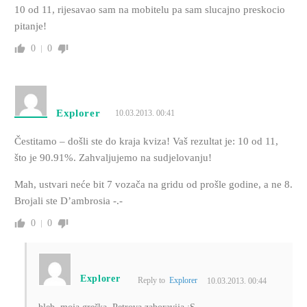
10 od 11, rijesavao sam na mobitelu pa sam slucajno preskocio
pitanje!
0
0
Explorer
10.03.2013. 00:41
Čestitamo – došli ste do kraja kviza! Vaš rezultat je: 10 od 11,
što je 90.91%. Zahvaljujemo na sudjelovanju!
Mah, ustvari neće bit 7 vozača na gridu od prošle godine, a ne 8.
Brojali ste D’ambrosia -.-
0
0
Explorer
Reply to
Explorer
10.03.2013. 00:44