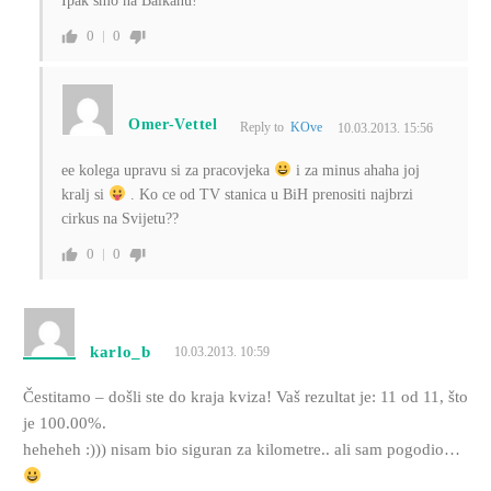
Ipak smo na Balkanu!
0
0
Omer-Vettel
Reply to
KOve
10.03.2013. 15:56
ee kolega upravu si za pracovjeka
i za minus ahaha joj
kralj si
. Ko ce od TV stanica u BiH prenositi najbrzi
cirkus na Svijetu??
0
0
karlo_b
10.03.2013. 10:59
Čestitamo – došli ste do kraja kviza! Vaš rezultat je: 11 od 11, što
je 100.00%.
heheheh :))) nisam bio siguran za kilometre.. ali sam pogodio…