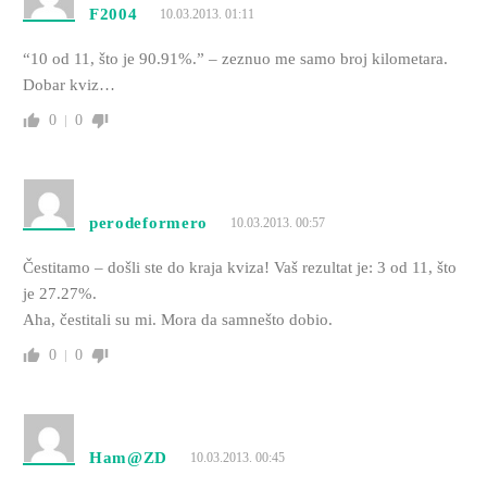
F2004
10.03.2013. 01:11
“10 od 11, što je 90.91%.” – zeznuo me samo broj kilometara.
Dobar kviz…
0
0
perodeformero
10.03.2013. 00:57
Čestitamo – došli ste do kraja kviza! Vaš rezultat je: 3 od 11, što
je 27.27%.
Aha, čestitali su mi. Mora da samnešto dobio.
0
0
Ham@ZD
10.03.2013. 00:45