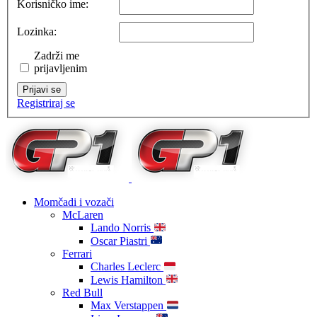
Korisničko ime:
Lozinka:
Zadrži me
prijavljenim
Prijavi se
Registriraj se
Momčadi i vozači
McLaren
Lando Norris
Oscar Piastri
Ferrari
Charles Leclerc
Lewis Hamilton
Red Bull
Max Verstappen