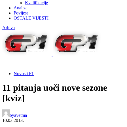
Kvalifikacije
Analiza
Povijest
OSTALE VIJESTI
Arhiva
Novosti F1
11 pitanja uoči nove sezone
[kviz]
by
avetma
10.03.2013.