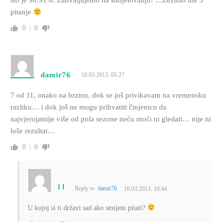
što je 90.91%. Zahvaljujemo na sudjelovanju! …Zeznilo me 5
pitanje
0
0
damir76
10.03.2013. 05:27
7 od 11, onako na brzinu, dok se još privikavam na vremensku
razliku… i dok još ne mogu prihvatiti činjenicu da
najvjerojatnije više od pola sezone neću moći ni gledati… nije ni
loše rezultat…
0
0
l l
Reply to
damir76
10.03.2013. 10:44
U kojoj si ti državi sad ako smijem pitati?