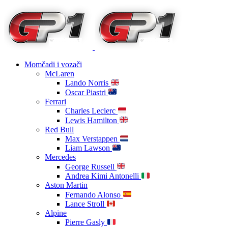
Momčadi i vozači
McLaren
Lando Norris
Oscar Piastri
Ferrari
Charles Leclerc
Lewis Hamilton
Red Bull
Max Verstappen
Liam Lawson
Mercedes
George Russell
Andrea Kimi Antonelli
Aston Martin
Fernando Alonso
Lance Stroll
Alpine
Pierre Gasly