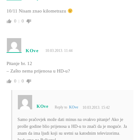
10/11 Nisam znao kilometrazu
0
0
KOve
10.03.2013. 11:44
Pitanje br. 12
– Zašto nema prijenosa u HD-u?
0
0
KOve
Reply to
KOve
10.03.2013. 15:42
Samo pračovjek može dati minus na ovakvo pitanje! Ako je
prošle godine blio prijenosa u HD-u to znači da je moguće. Ja
znam da ima ljudi koji su sretni sa katodnim televizorima.