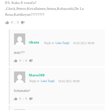
P.S. Kako 8 vozača?
,Glock,Petrov,Kovallainen,Senna,Kobayashi,De La
Rosa,Kartikeyan????????
0
0
tihana
Reply to
Luka Tunjić
10.03.2013. 08:09
deda???
0
0
Mateo300
Reply to
Luka Tunjić
10.03.2013. 09:08
Schumaher!
0
0