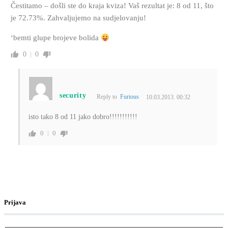
Čestitamo – došli ste do kraja kviza! Vaš rezultat je: 8 od 11, što
je 72.73%. Zahvaljujemo na sudjelovanju!
‘bemti glupe brojeve bolida
0
0
security
Reply to
Furious
10.03.2013. 00:32
isto tako 8 od 11 jako dobro!!!!!!!!!!!
0
0
Prijava