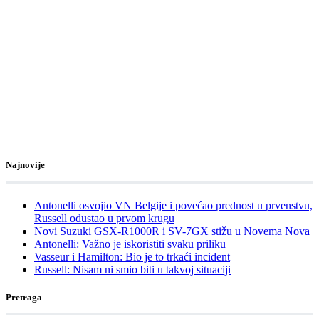
Najnovije
Antonelli osvojio VN Belgije i povećao prednost u prvenstvu,
Russell odustao u prvom krugu
Novi Suzuki GSX-R1000R i SV-7GX stižu u Novema Nova
Antonelli: Važno je iskoristiti svaku priliku
Vasseur i Hamilton: Bio je to trkaći incident
Russell: Nisam ni smio biti u takvoj situaciji
Pretraga