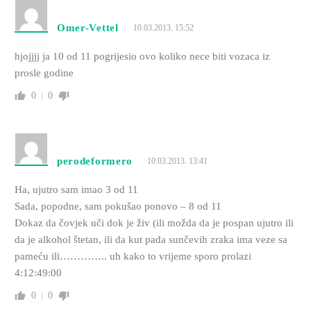
Omer-Vettel
10.03.2013. 15:52
hjojjjj ja 10 od 11 pogrijesio ovo koliko nece biti vozaca iz
prosle godine
0
0
perodeformero
10.03.2013. 13:41
Ha, ujutro sam imao 3 od 11
Sada, popodne, sam pokušao ponovo – 8 od 11
Dokaz da čovjek uči dok je živ (ili možda da je pospan ujutro ili
da je alkohol štetan, ili da kut pada sunčevih zraka ima veze sa
pameću ili………….. uh kako to vrijeme sporo prolazi
4:12:49:00
0
0