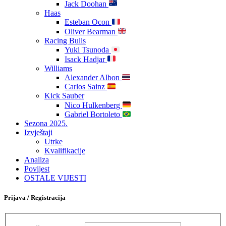
Jack Doohan
Haas
Esteban Ocon
Oliver Bearman
Racing Bulls
Yuki Tsunoda
Isack Hadjar
Williams
Alexander Albon
Carlos Sainz
Kick Sauber
Nico Hulkenberg
Gabriel Bortoleto
Sezona 2025.
Izvještaji
Utrke
Kvalifikacije
Analiza
Povijest
OSTALE VIJESTI
Prijava / Registracija