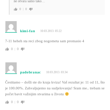
ne otvara samo tako…
0
0
kimi-fan
10.03.2013. 05:22
7-11 heheh sta reci zbog nogometa sam promasio 4
0
0
padobranac
10.03.2013. 03:34
Čestitamo – došli ste do kraja kviza! Vaš rezultat je: 11 od 11, što
je 100.00%. Zahvaljujemo na sudjelovanju! Sram me.. trebam se
počet bavit važnijim stvarima u životu
0
0