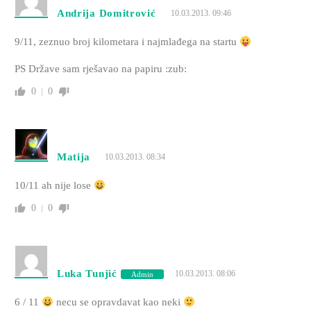
Andrija Domitrović
10.03.2013. 09:46
9/11, zeznuo broj kilometara i najmlađega na startu
PS Države sam rješavao na papiru :zub:
0
0
Matija
10.03.2013. 08:34
10/11 ah nije lose
0
0
Luka Tunjić
10.03.2013. 08:06
Admin
6 / 11
necu se opravdavat kao neki