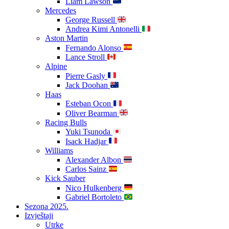
Liam Lawson
Mercedes
George Russell
Andrea Kimi Antonelli
Aston Martin
Fernando Alonso
Lance Stroll
Alpine
Pierre Gasly
Jack Doohan
Haas
Esteban Ocon
Oliver Bearman
Racing Bulls
Yuki Tsunoda
Isack Hadjar
Williams
Alexander Albon
Carlos Sainz
Kick Sauber
Nico Hulkenberg
Gabriel Bortoleto
Sezona 2025.
Izvještaji
Utrke