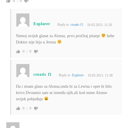
0
0
Explorer
Reply to
croatic f1
10.03.2013. 11:26
Nemoj uvijek glasat za Alonsa, prvo pročitaj pitanje
hehe
Doktor nije bija u Jerezu
0
0
croatic f1
Reply to
Explorer
10.03.2013. 11:38
Da i nisam glaso za Alonsa,onda bi za Lewisa i opet bi bilo
krivo.Dvoumio sam se između njih,ali kod mene Alonso
uvijek pobjeđuje
0
0