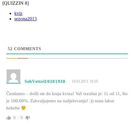
[QUIZZIN 8]
kviz
sezona2013
52
COMMENTS
SebVettel10181930
10.03.2013. 16:19
Čestitamo – došli ste do kraja kviza! Vaš rezultat je: 11 od 11, što
je 100.00%. Zahvaljujemo na sudjelovanju! :)) nista lakse
hehehe
0
0