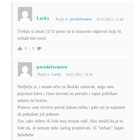
Lucky
Reply to
perodeformero
10.03.2013. 13:48
Trebao si imati 11/11 posto su ti oznaceni odgovori koji bi
trebali biti tocni
0
0
perodeformero
Reply to
Lucky
10.03.2013. 14:36
Nedjelja je, i nisam učio za školski sastavak, nego sam
pijuckao kavu i čitao novosti na portalu i usput poklikao
anketu na brzinu.
Ponovo sam otvorio portal nakon ručka i palo mi je napamet
da pokušam još jednom.
Eto, tako dobro ili loše moj mozak radi. Ako misliš da je to
loše ok, al nemam neki razlog prepisivati, ili “trebati” lagati.
hehehehe