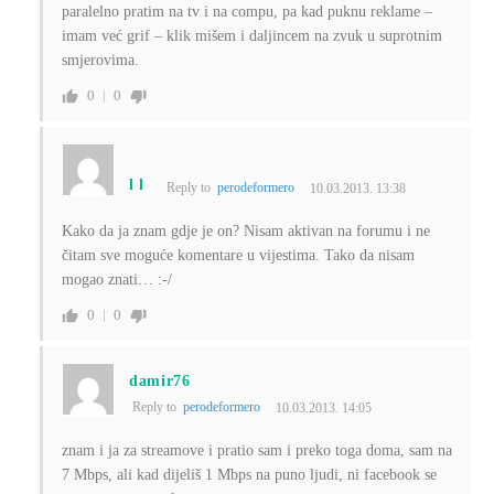
paralelno pratim na tv i na compu, pa kad puknu reklame –
imam već grif – klik mišem i daljincem na zvuk u suprotnim
smjerovima.
0
0
l l
Reply to
perodeformero
10.03.2013. 13:38
Kako da ja znam gdje je on? Nisam aktivan na forumu i ne
čitam sve moguće komentare u vijestima. Tako da nisam
mogao znati… :-/
0
0
damir76
Reply to
perodeformero
10.03.2013. 14:05
znam i ja za streamove i pratio sam i preko toga doma, sam na
7 Mbps, ali kad dijeliš 1 Mbps na puno ljudi, ni facebook se