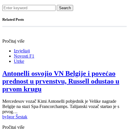
Search
Related Posts
Pročitaj više
Izvještaji
Novosti F1
Utrke
Antonelli osvojio VN Belgije i povećao
prednost u prvenstvu, Russell odustao u
prvom krugu
Mercedesov vozač Kimi Antonelli pobjednik je Velike nagrade
Belgije na stazi Spa-Francorchamps. Talijanski vozač startao je s
prvog…
by
Igor Šestak
Pročitaj više