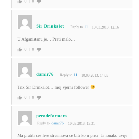
0
0
Sir Drinkalot
Reply to
l l
10.03.2013. 12:16
U Afganistanu je… Prati malo…
0
0
damir76
Reply to
l l
10.03.2013. 14:03
Tnx Sir Drinkalot… moj vjerni follower
0
0
perodeformero
Reply to
damir76
10.03.2013. 13:31
Ma pratiti ćeš live streamova će biti ko u priči. Ja ionako uvije