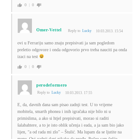
0
0
Omer-Vettel
Reply to
Lucky
10.03.2013. 15:54
ovi u Ferrariju samo znaju prepisivati ja sam pogledom
preletio odgovore i onda odgovorio prvo treba nauciti pa onda
izaci na test
0
0
perodeformero
Reply to
Lucky
10.03.2013. 17:55
E, da, davnih dana sam pisao zadnji test. U to vrijeme
mobitela, smarth phonea i inih igračaka nije bilo ni u
primislima, a ako si htjel prepisivati, morao si raditi
šalabahtere, a to je isto oblik učenja i eada, a ja sam bio jako
lijen, “a od rada mi zlo” – Štulić. Ma lupam da se ljutite na
mene. Ovi zadnji dani nikako da prođu. Počeo sam češće