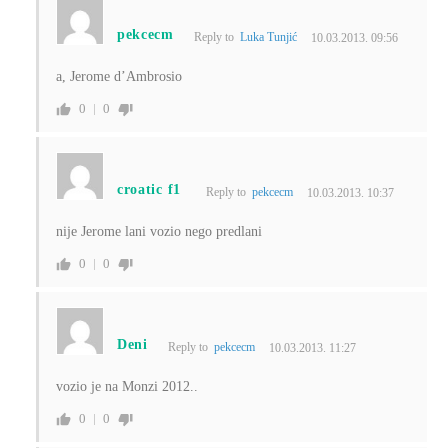
pekcecm
Reply to
Luka Tunjić
10.03.2013. 09:56
a, Jerome d’Ambrosio
0
0
croatic f1
Reply to
pekcecm
10.03.2013. 10:37
nije Jerome lani vozio nego predlani
0
0
Deni
Reply to
pekcecm
10.03.2013. 11:27
vozio je na Monzi 2012..
0
0