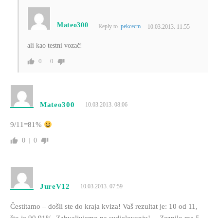
Mateo300
Reply to
pekcecm
10.03.2013. 11:55
ali kao testni vozač!
0
0
Mateo300
10.03.2013. 08:06
9/11=81%
0
0
JureV12
10.03.2013. 07:59
Čestitamo – došli ste do kraja kviza! Vaš rezultat je: 10 od 11,