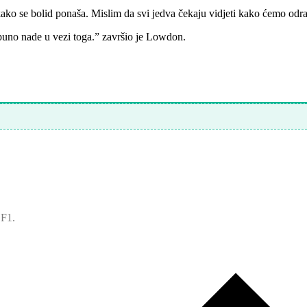
kako se bolid ponaša. Mislim da svi jedva čekaju vidjeti kako ćemo odrad
puno nade u vezi toga.” završio je Lowdon.
 F1.