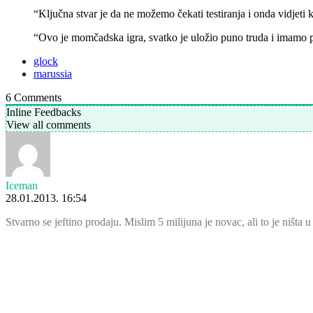
“Ključna stvar je da ne možemo čekati testiranja i onda vidjeti 
“Ovo je momčadska igra, svatko je uložio puno truda i imamo 
glock
marussia
6
Comments
Inline Feedbacks
View all comments
Iceman
28.01.2013. 16:54
Stvarno se jeftino prodaju. Mislim 5 milijuna je novac, ali to je ništa u