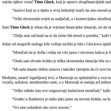
osjetio njihov vozač
Timo Glock
, koji je upravo zbogfinancijskih ra
“Izazovi koji su u tijeku u ovoj industriji znače da smo moral
“Teški ekonomski uvjeti su nadjačali, a i komercijalno okruženj
Sam
Timo Glock
je rekao da je svjestan financijske situacije, no da s
“Zbilja smo računali na to da ćemo biti deseti u poretku,” kaže
Jedan od mogućih razloga loše vožnje možda je bila i Glockova uplaš
“Momčad mi je došla i rekla mi vrlo jasno i otvoreno kakva je 
“Onda sam shvatio koliko je teška ekonomska situacija bila za 
“Mi sada imamo dobru osnovu i također vjerujem da će novi bolid
Međutim, unatoč izgubljenoj lovi, u Marussiji su optimistični u vezi n
vozača, nažalost, nemilosrdno raste, a u Marussiji se nadaju još jedn
“Teške odluke kao ove osiguravaju budućnost momčadi,” kaž
“Svatko u Banburyu je radio jako puno na novom bolidu, na koje
“Svi smo uzbuđeni oko nove sezone.”