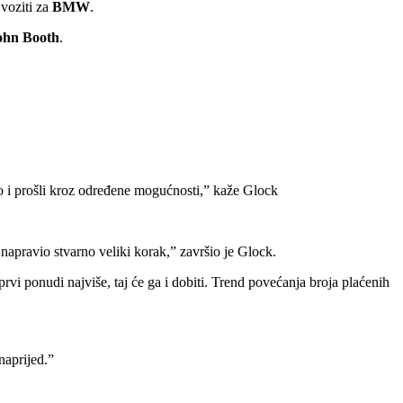
 voziti za
BMW
.
ohn Booth
.
no i prošli kroz određene mogućnosti,” kaže Glock
napravio stvarno veliki korak,” završio je Glock.
rvi ponudi najviše, taj će ga i dobiti. Trend povećanja broja plaćenih
naprijed.”