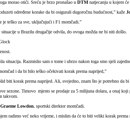
zloga morao otići. Sreću je brzo pronašao u
DTM
natjecanju u kojem će
i poduzeti određene korake da bi osigurali dugoročnu budućnost,” kaže
J
e je teško za sve, uključujući i F1 momčadi.”
e situacije u Brazilu drugačije odvila, do ovoga možda ne bi niti došlo.
 Glock
enost.
bila situacija. Razmislio sam o tome i ubrzo nakon toga smo sjeli zajed
momčad i da bi bilo teško očekivati korak prema naprijed,”
 biti korak prema naprijed. Ali, svejedno, znam što je potrebno da bi 
ove sezone. Timovo mjesto se prodaje za 5 milijuna dolara, a onaj koji p
om takvom.
e
Graeme Lowdon
, sportski direktor momčadi.
m radimo već neko vrijeme, i mislim da će to biti veliki korak prema 