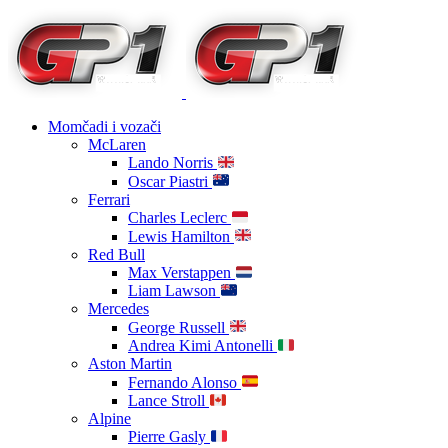
Momčadi i vozači
McLaren
Lando Norris
Oscar Piastri
Ferrari
Charles Leclerc
Lewis Hamilton
Red Bull
Max Verstappen
Liam Lawson
Mercedes
George Russell
Andrea Kimi Antonelli
Aston Martin
Fernando Alonso
Lance Stroll
Alpine
Pierre Gasly