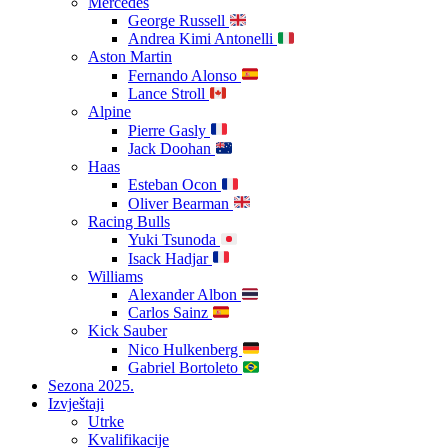
Mercedes
George Russell
Andrea Kimi Antonelli
Aston Martin
Fernando Alonso
Lance Stroll
Alpine
Pierre Gasly
Jack Doohan
Haas
Esteban Ocon
Oliver Bearman
Racing Bulls
Yuki Tsunoda
Isack Hadjar
Williams
Alexander Albon
Carlos Sainz
Kick Sauber
Nico Hulkenberg
Gabriel Bortoleto
Sezona 2025.
Izvještaji
Utrke
Kvalifikacije