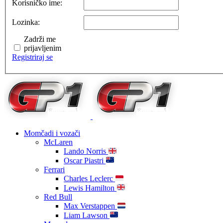
Korisničko ime:
Lozinka:
Zadrži me
prijavljenim
Registriraj se
Momčadi i vozači
McLaren
Lando Norris
Oscar Piastri
Ferrari
Charles Leclerc
Lewis Hamilton
Red Bull
Max Verstappen
Liam Lawson