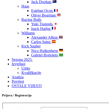
Jack Doohan
Haas
Esteban Ocon
Oliver Bearman
Racing Bulls
Yuki Tsunoda
Isack Hadjar
Williams
Alexander Albon
Carlos Sainz
Kick Sauber
Nico Hulkenberg
Gabriel Bortoleto
Sezona 2025.
Izvještaji
Utrke
Kvalifikacije
Analiza
Povijest
OSTALE VIJESTI
Prijava / Registracija