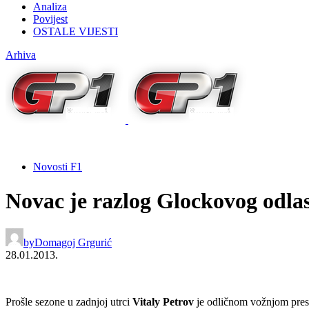
Analiza
Povijest
OSTALE VIJESTI
Arhiva
Novosti F1
Novac je razlog Glockovog odla
by
Domagoj Grgurić
28.01.2013.
Prošle sezone u zadnjoj utrci
Vitaly Petrov
je odličnom vožnjom pre