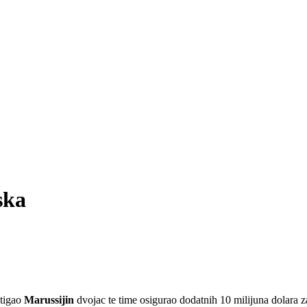
ska
stigao
Marussijin
dvojac te time osigurao dodatnih 10 milijuna dolara z