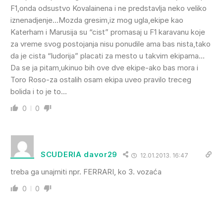
F1,onda odsustvo Kovalainena i ne predstavlja neko veliko
iznenadjenje…Mozda gresim,iz mog ugla,ekipe kao
Katerham i Marusija su “cist” promasaj u F1 karavanu koje
za vreme svog postojanja nisu ponudile ama bas nista,tako
da je cista “ludorija” placati za mesto u takvim ekipama…
Da se ja pitam,ukinuo bih ove dve ekipe-ako bas mora i
Toro Roso-za ostalih osam ekipa uveo pravilo treceg
bolida i to je to…
0
0
SCUDERIA davor29
12.01.2013. 16:47
treba ga unajmiti npr. FERRARI, ko 3. vozaća
0
0