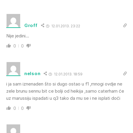
Groff
12.01.2013. 23:22
Nije jedini…
0
0
nelson
12.01.2013. 18:59
i ja sam iznenaden što si dugo ostao u f1 ,mnogi ovdje ne
zele brunu sennu bit ce bolji od heikija ,samo caterham će
uz marussiju ispadati u q3 tako da mu se i ne isplati doći
0
0