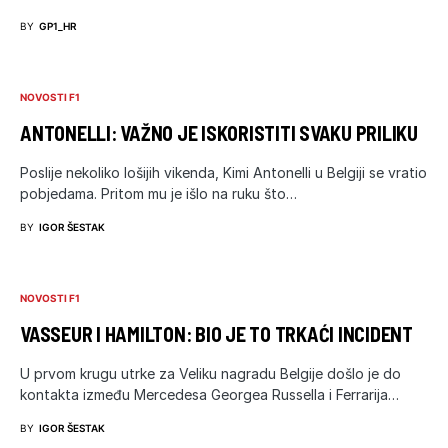
BY
GP1_HR
NOVOSTI F1
ANTONELLI: VAŽNO JE ISKORISTITI SVAKU PRILIKU
Poslije nekoliko lošijih vikenda, Kimi Antonelli u Belgiji se vratio
pobjedama. Pritom mu je išlo na ruku što…
BY
IGOR ŠESTAK
NOVOSTI F1
VASSEUR I HAMILTON: BIO JE TO TRKAĆI INCIDENT
U prvom krugu utrke za Veliku nagradu Belgije došlo je do
kontakta između Mercedesa Georgea Russella i Ferrarija…
BY
IGOR ŠESTAK