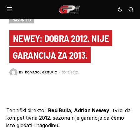
NOVOSTI F1
NEWEY: DOBRA 2012. NIJE
GARANCIJA ZA 2013.
BY
DOMAGOJ GRGURIĆ
30.12.2012.
Tehnički direktor
Red Bulla
,
Adrian Newey
, tvrdi da
kompetitivna 2012. sezona nije garancija da ćemo
isto gledati i nagodinu.