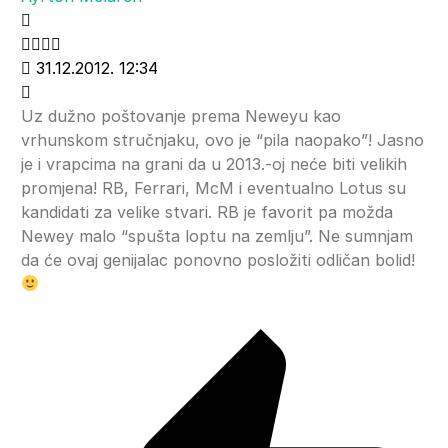
31.12.2012. 12:34
Uz dužno poštovanje prema Neweyu kao
vrhunskom stručnjaku, ovo je “pila naopako”! Jasno
je i vrapcima na grani da u 2013.-oj neće biti velikih
promjena! RB, Ferrari, McM i eventualno Lotus su
kandidati za velike stvari. RB je favorit pa možda
Newey malo “spušta loptu na zemlju”. Ne sumnjam
da će ovaj genijalac ponovno posložiti odličan bolid!