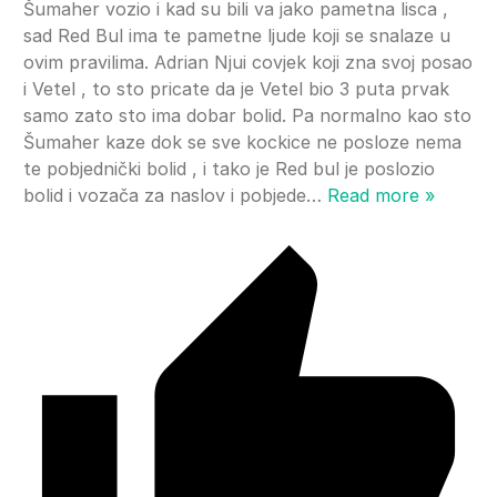
Šumaher vozio i kad su bili va jako pametna lisca ,
sad Red Bul ima te pametne ljude koji se snalaze u
ovim pravilima. Adrian Njui covjek koji zna svoj posao
i Vetel , to sto pricate da je Vetel bio 3 puta prvak
samo zato sto ima dobar bolid. Pa normalno kao sto
Šumaher kaze dok se sve kockice ne posloze nema
te pobjednički bolid , i tako je Red bul je poslozio
bolid i vozača za naslov i pobjede
…
Read more »