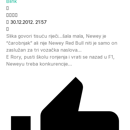
Blink
30.12.2012. 21:57
Slika govori tisuću riječi…šala mala, Newey je
“čarobnjak” ali nije Newey Red Bull niti je samo on
zaslužan za tri vozačka naslova…
E Rory, pusti školu ronjenja i vrati se nazad u F1,
Neweyu treba konkurencije…