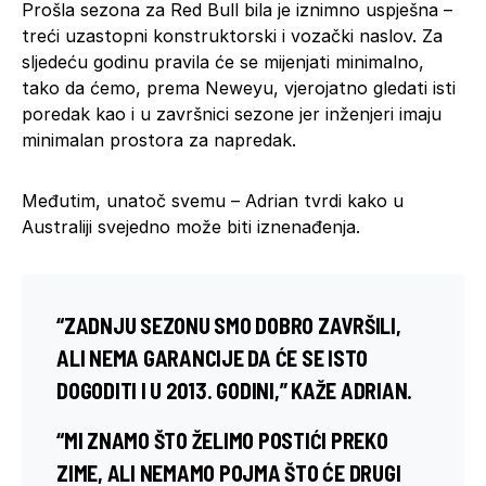
Prošla sezona za Red Bull bila je iznimno uspješna –
treći uzastopni konstruktorski
i vozački
naslov. Za
sljedeću godinu pravila će se mijenjati minimalno,
tako da ćemo, prema Neweyu, vjerojatno gledati isti
poredak kao i u završnici sezone jer inženjeri imaju
minimalan prostora za napredak.
Međutim, unatoč svemu – Adrian tvrdi kako u
Australiji svejedno može biti iznenađenja.
“ZADNJU SEZONU SMO DOBRO ZAVRŠILI,
ALI NEMA GARANCIJE DA ĆE SE ISTO
DOGODITI I U 2013. GODINI,” KAŽE ADRIAN.
“MI ZNAMO ŠTO ŽELIMO POSTIĆI PREKO
ZIME, ALI NEMAMO POJMA ŠTO ĆE DRUGI