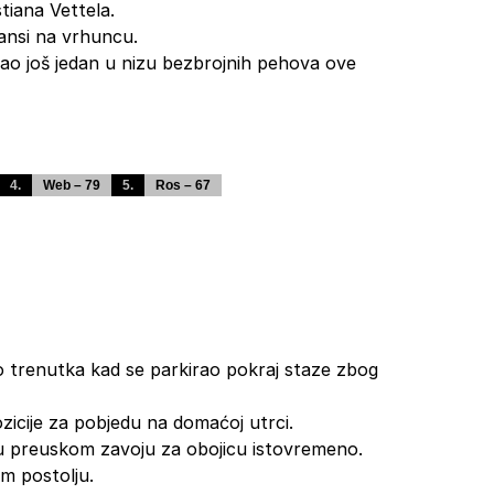
iana Vettela.
mansi na vrhuncu.
 još jedan u nizu bezbrojnih pehova ove
4.
Web – 79
5.
Ros – 67
o trenutka kad se parkirao pokraj staze zbog
ozicije za pobjedu na domaćoj utrci.
u preuskom zavoju za obojicu istovremeno.
m postolju.