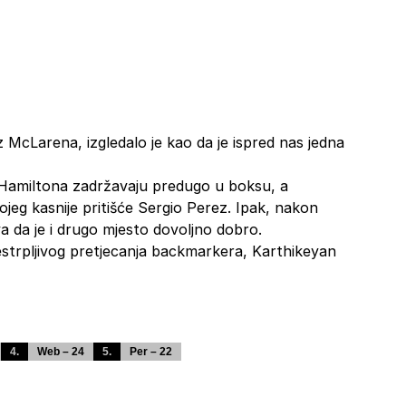
iz McLarena, izgledalo je kao da je ispred nas jedna
Hamiltona zadržavaju predugo u boksu, a
jeg kasnije pritišće Sergio Perez. Ipak, nakon
a da je i drugo mjesto dovoljno dobro.
estrpljivog pretjecanja backmarkera, Karthikeyan
4.
Web – 24
5.
Per – 22