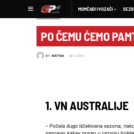
MOMČADI I VOZAČI
SEZO
NOVOSTI F1
PO ČEMU ĆEMO PAMT
BY
AVETMA
26.11.2012.
1. VN AUSTRALIJE
– Počela dugo iščekivana sezona, nakon
napravio kakav posao u razvoju bolida