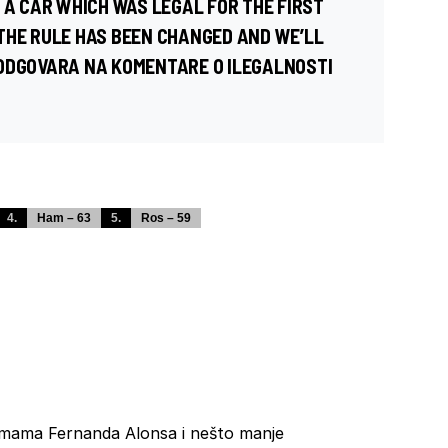
 A CAR WHICH WAS LEGAL FOR THE FIRST
THE RULE HAS BEEN CHANGED AND WE’LL
 ODGOVARA NA KOMENTARE O ILEGALNOSTI
4.
Ham – 63
5.
Ros – 59
umama Fernanda Alonsa i nešto manje