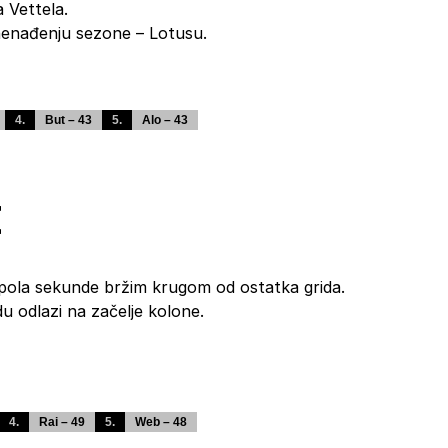
 Vettela.
nenađenju sezone – Lotusu.
4.
But – 43
5.
Alo – 43
E
s pola sekunde bržim krugom od ostatka grida.
u odlazi na začelje kolone.
4.
Rai – 49
5.
Web – 48