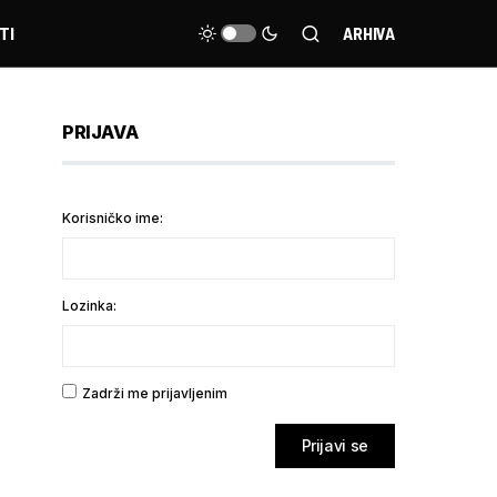
TI
ARHIVA
PRIJAVA
Korisničko ime:
Lozinka:
Zadrži me prijavljenim
Prijavi se