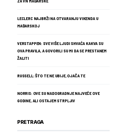
ZA VN MAĐARSKE
LECLERC NAJBRŽI NA OTVARANJU VIKENDA U
MAĐARSKOJ
VERSTAPPEN: SVE VIŠE LJUDI SHVAĆA KAKVA SU
OVA PRAVILA, A GOVORILI SU MI DA SE PRESTANEM
ŽALITI
RUSSELL: ŠTO TE NE UBIJE, OJAČA TE
NORRIS: OVE SU NADOGRADNJE NAJVEĆE OVE
GODINE, ALI OSTAJEM STRPLJIV
PRETRAGA