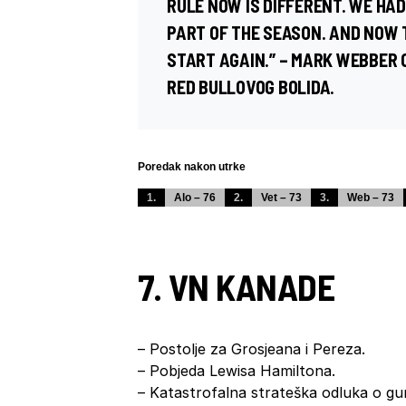
RULE NOW IS DIFFERENT. WE HAD
PART OF THE SEASON. AND NOW 
START AGAIN.” – MARK WEBBER
RED BULLOVOG BOLIDA.
Poredak nakon utrke
1.
Alo – 76
2.
Vet – 73
3.
Web – 73
7. VN KANADE
– Postolje za Grosjeana i Pereza.
– Pobjeda Lewisa Hamiltona.
– Katastrofalna strateška odluka o g