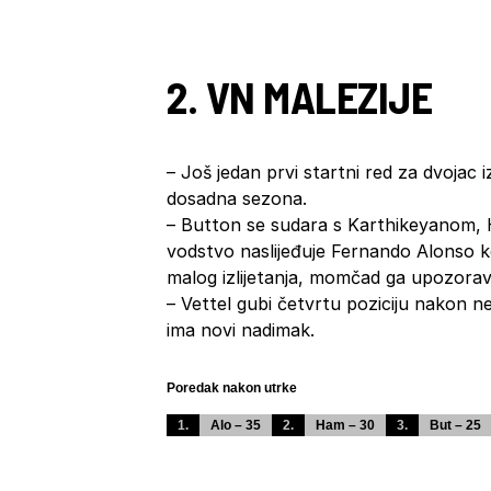
2. VN MALEZIJE
– Još jedan prvi startni red za dvojac 
dosadna sezona.
– Button se sudara s Karthikeyanom, 
vodstvo naslijeđuje Fernando Alonso ko
malog izlijetanja, momčad ga upozorav
– Vettel gubi četvrtu poziciju nakon n
ima novi nadimak.
Poredak nakon utrke
1.
Alo – 35
2.
Ham – 30
3.
But – 25