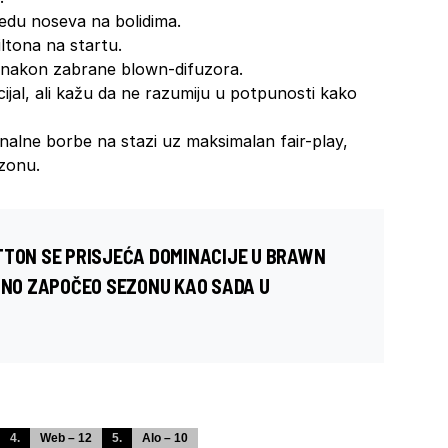
edu noseva na bolidima.
ltona na startu.
 nakon zabrane blown-difuzora.
ncijal, ali kažu da ne razumiju u potpunosti kako
alne borbe na stazi uz maksimalan fair-play,
ezonu.
TTON SE PRISJEĆA DOMINACIJE U BRAWN
IČNO ZAPOČEO SEZONU KAO SADA U
4.
Web – 12
5.
Alo – 10