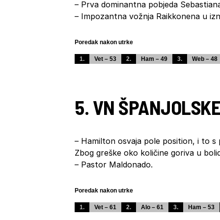
– Prva dominantna pobjeda Sebastiana
– Impozantna vožnja Raikkonena u iz
Poredak nakon utrke
1.
Vet – 53
2.
Ham – 49
3.
Web – 48
5. VN ŠPANJOLSK
– Hamilton osvaja pole position, i to 
Zbog greške oko količine goriva u bolid
– Pastor Maldonado.
Poredak nakon utrke
1.
Vet – 61
2.
Alo – 61
3.
Ham – 53