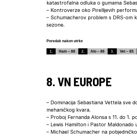
katastrofalna odluka o gumama Sebast
– Kontroverze oko Pirellijevih perfor
– Schumacherov problem s DRS-om kao
sezone.
Poredak nakon utrke
1.
Ham – 88
2.
Alo – 86
3.
Vet – 85
8. VN EUROPE
– Dominacija Sebastiana Vettela sve d
mehaničkog kvara.
– Proboj Fernanda Alonsa s 11. do 1. p
– Lewis Hamilton i Pastor Maldonado 
– Michael Schumacher na pobjedničko