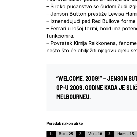
– Široko pučanstvo se čudom čudi izgl
– Jenson Button prestiže Lewisa Hami
– Iznenađujući pad Red Bullove forme
– Ferrari u lošoj formi, bolid ima pote
funkcionira.
– Povratak Kimija Raikkonena, fenomen
nešto što će obilježiti njegovu cijelu s
“WELCOME, 2009!” – JENSON BU
GP-U 2009. GODINE KADA JE SL
MELBOURNEU.
Poredak nakon utrke
1.
But – 25
2.
Vet – 18
3.
Ham – 15