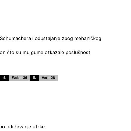
a Schumachera i odustajanje zbog mehaničkog
kon što su mu gume otkazale poslušnost.
4.
Web – 36
5.
Vet – 28
itno održavanje utrke.