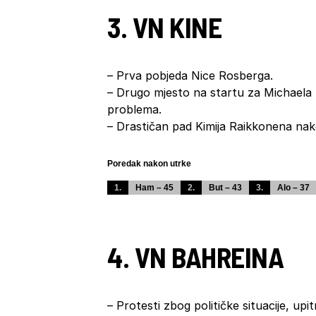
3. VN KINE
– Prva pobjeda Nice Rosberga.
– Drugo mjesto na startu za Michael
problema.
– Drastičan pad Kimija Raikkonena na
Poredak nakon utrke
1.
Ham – 45
2.
But – 43
3.
Alo – 37
4. VN BAHREINA
– Protesti zbog političke situacije, up