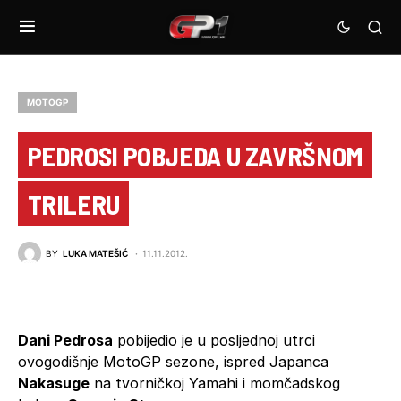
MOTOGP
PEDROSI POBJEDA U ZAVRŠNOM
TRILERU
BY
LUKA MATEŠIĆ
11.11.2012.
Dani Pedrosa
pobijedio je u posljednoj utrci
ovogodišnje MotoGP sezone, ispred Japanca
Nakasuge
na tvorničkoj Yamahi i momčadskog