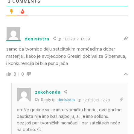
3
COMMENTS
denisistra
11.11.2012. 17:39
samo da tvornice daju satelitskim momčadima dobar
materijal, kako je svojedobno Gresini dobivai za Gibernaua,
i konkurencija bi bila puno jača
0
0
zekohonda
Reply to
denisistra
12.11.2012. 12:23
prošle godine sic je imo tvorničku hondu, ove godine
bautista nije imo baš najbolju, ali je imo solidnu.
bez još par tvorničkih momčadi i par satelitskih neće
na dobro. 🙁