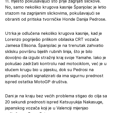
11. mjesto pokušavajući što prije zagrijati slickove.
No, samo nekoliko krugova kasnije Španjolac je letio
stazom na zagrijanim slickovima, pokušavajući se
obraniti od pritiska tvorničke Honde Danija Pedrose.
Utrka je odlučena nekoliko krugova kasnije, kad je
Lorenzo pogriješio prilikom obilaska CRT vozača
Jamesa Ellisona. Španjolac je na trenutak zahvatio
sklisku površinu bijelih rubnih linija, što je bilo
dovoljno da izgubi stražnji kraj svoje Yamahe. Iako je
pokušao zadržati kontrolu nad motociklom, već je u
idućem krugu bio u pijesku, dok su Pedrosi na
pitwallu počeli signalizirati da ima sigurnu prednost
ispred ostatka MotoGP društva.
Dani je na kraju bez većih problema stigao do cilja sa
20 sekundi prednosti ispred Katsuyukija Nakasuge,
japanskog vozača koji je u Valenciji mijenjao