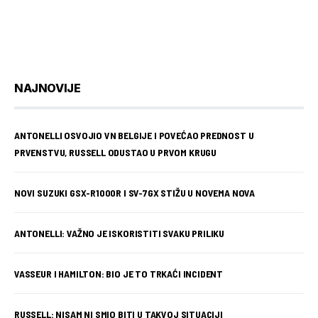
NAJNOVIJE
ANTONELLI OSVOJIO VN BELGIJE I POVEĆAO PREDNOST U
PRVENSTVU, RUSSELL ODUSTAO U PRVOM KRUGU
NOVI SUZUKI GSX-R1000R I SV-7GX STIŽU U NOVEMA NOVA
ANTONELLI: VAŽNO JE ISKORISTITI SVAKU PRILIKU
VASSEUR I HAMILTON: BIO JE TO TRKAĆI INCIDENT
RUSSELL: NISAM NI SMIO BITI U TAKVOJ SITUACIJI