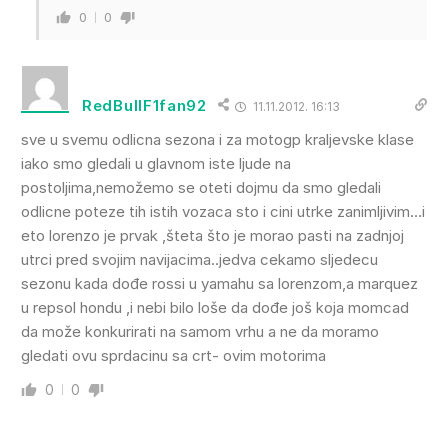
0
0
RedBullF1fan92
11.11.2012. 16:13
sve u svemu odlicna sezona i za motogp kraljevske klase
iako smo gledali u glavnom iste ljude na
postoljima,nemožemo se oteti dojmu da smo gledali
odlicne poteze tih istih vozaca sto i cini utrke zanimljivim…i
eto lorenzo je prvak ,šteta što je morao pasti na zadnjoj
utrci pred svojim navijacima..jedva cekamo sljedecu
sezonu kada dođe rossi u yamahu sa lorenzom,a marquez
u repsol hondu ,i nebi bilo loše da dođe još koja momcad
da može konkurirati na samom vrhu a ne da moramo
gledati ovu sprdacinu sa crt- ovim motorima
0
0