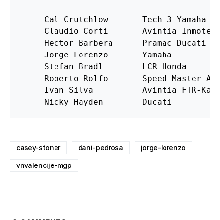
     Cal Crutchlow       Tech 3 Yamaha

     Claudio Corti       Avintia Inmotec-
     Hector Barbera      Pramac Ducati

     Jorge Lorenzo       Yamaha

     Stefan Bradl        LCR Honda

     Roberto Rolfo       Speed Master Apr
     Ivan Silva          Avintia FTR-Kawa
     Nicky Hayden        Ducati
casey-stoner
dani-pedrosa
jorge-lorenzo
vnvalencije-mgp