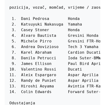
pozicija, vozač, momčad, vrijeme / zaosta
 1.  Dani Pedrosa        Honda           
 2.  Katsuyuki Nakasuga  Yamaha          
 3.  Casey Stoner        Honda           
 4.  Alvaro Bautista     Gresini Honda   
 5.  Michele Pirro       Gresini FTR-Hond
 6.  Andrea Dovizioso    Tech 3 Yamaha   
 7.  Karel Abraham       Cardion Ducati  
 8.  Danilo Petrucci     Ioda Suter-BMW  
 9.  James Ellison       Paul Bird Aprili
10.  Valentino Rossi     Ducati          
11.  Aleix Espargaro     Aspar Aprilia   
12.  Randy de Puniet     Aspar Aprilia   
13.  Hiroshi Aoyama      Avintia FTR-Kawa
14.  Colin Edwards       Forward Suter-BM
Odustajanja
