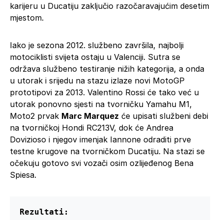
karijeru u Ducatiju zaključio razočaravajućim desetim
mjestom.
Iako je sezona 2012. službeno završila, najbolji
motociklisti svijeta ostaju u Valenciji. Sutra se
održava službeno testiranje nižih kategorija, a onda
u utorak i srijedu na stazu izlaze novi MotoGP
prototipovi za 2013. Valentino Rossi će tako već u
utorak ponovno sjesti na tvorničku Yamahu M1,
Moto2 prvak
Marc Marquez
će upisati službeni debi
na tvorničkoj Hondi RC213V, dok će Andrea
Dovizioso i njegov imenjak Iannone odraditi prve
testne krugove na tvorničkom Ducatiju. Na stazi se
očekuju gotovo svi vozači osim ozlijeđenog Bena
Spiesa.
Rezultati: