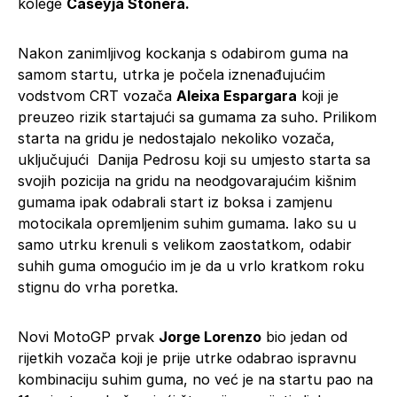
kolege
Caseyja Stonera.
Nakon zanimljivog kockanja s odabirom guma na
samom startu, utrka je počela iznenađujućim
vodstvom CRT vozača
Aleixa Espargara
koji je
preuzeo rizik startajući sa gumama za suho. Prilikom
starta na gridu je nedostajalo nekoliko vozača,
uključujući Danija Pedrosu koji su umjesto starta sa
svojih pozicija na gridu na neodgovarajućim kišnim
gumama ipak odabrali start iz boksa i zamjenu
motocikala opremljenim suhim gumama. Iako su u
samo utrku krenuli s velikom zaostatkom, odabir
suhih guma omogućio im je da u vrlo kratkom roku
stignu do vrha poretka.
Novi MotoGP prvak
Jorge Lorenzo
bio jedan od
rijetkih vozača koji je prije utrke odabrao ispravnu
kombinaciju suhim guma, no već je na startu pao na