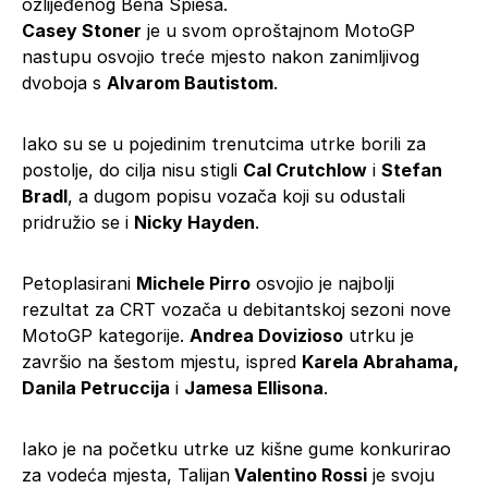
ozlijeđenog Bena Spiesa.
Casey Stoner
je u svom oproštajnom MotoGP
nastupu osvojio treće mjesto nakon zanimljivog
dvoboja s
Alvarom Bautistom
.
Iako su se u pojedinim trenutcima utrke borili za
postolje, do cilja nisu stigli
Cal Crutchlow
i
Stefan
Bradl
, a dugom popisu vozača koji su odustali
pridružio se i
Nicky Hayden
.
Petoplasirani
Michele Pirro
osvojio je najbolji
rezultat za CRT vozača u debitantskoj sezoni nove
MotoGP kategorije.
Andrea Dovizioso
utrku je
završio na šestom mjestu, ispred
Karela Abrahama,
Danila Petruccija
i
Jamesa Ellisona
.
Iako je na početku utrke uz kišne gume konkurirao
za vodeća mjesta, Talijan
Valentino Rossi
je svoju