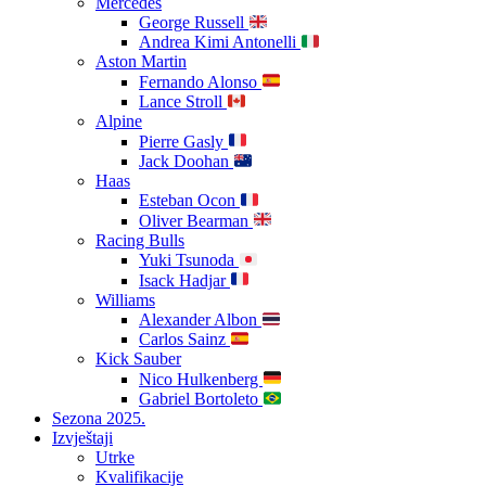
Mercedes
George Russell
Andrea Kimi Antonelli
Aston Martin
Fernando Alonso
Lance Stroll
Alpine
Pierre Gasly
Jack Doohan
Haas
Esteban Ocon
Oliver Bearman
Racing Bulls
Yuki Tsunoda
Isack Hadjar
Williams
Alexander Albon
Carlos Sainz
Kick Sauber
Nico Hulkenberg
Gabriel Bortoleto
Sezona 2025.
Izvještaji
Utrke
Kvalifikacije