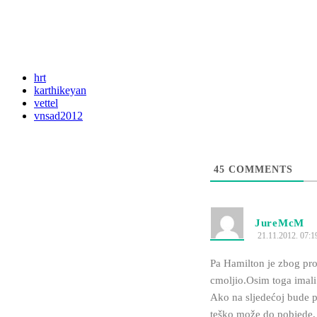
hrt
karthikeyan
vettel
vnsad2012
45
COMMENTS
JureMcM
21.11.2012. 07:1
Pa Hamilton je zbog pro
cmoljio.Osim toga imali 
Ako na sljedećoj bude p
teško može do pobjede, 