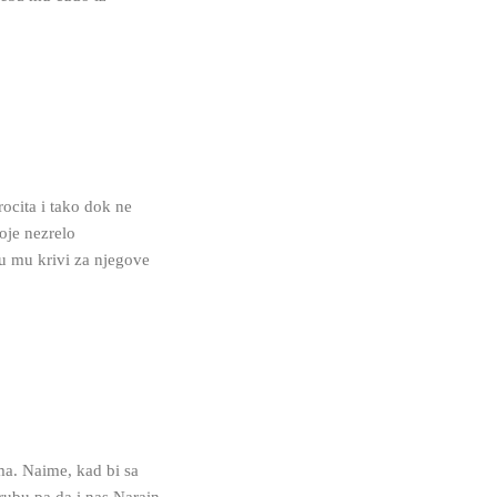
ocita i tako dok ne
voje nezrelo
su mu krivi za njegove
ma. Naime, kad bi sa