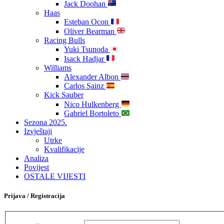
Jack Doohan
Haas
Esteban Ocon
Oliver Bearman
Racing Bulls
Yuki Tsunoda
Isack Hadjar
Williams
Alexander Albon
Carlos Sainz
Kick Sauber
Nico Hulkenberg
Gabriel Bortoleto
Sezona 2025.
Izvještaji
Utrke
Kvalifikacije
Analiza
Povijest
OSTALE VIJESTI
Prijava / Registracija