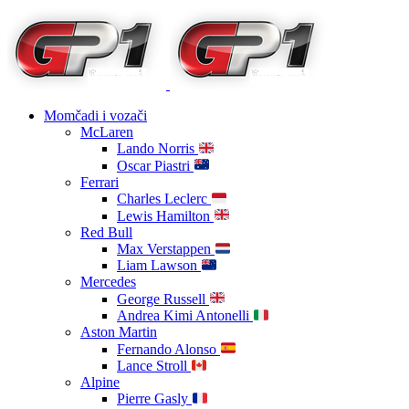
Momčadi i vozači
McLaren
Lando Norris
Oscar Piastri
Ferrari
Charles Leclerc
Lewis Hamilton
Red Bull
Max Verstappen
Liam Lawson
Mercedes
George Russell
Andrea Kimi Antonelli
Aston Martin
Fernando Alonso
Lance Stroll
Alpine
Pierre Gasly