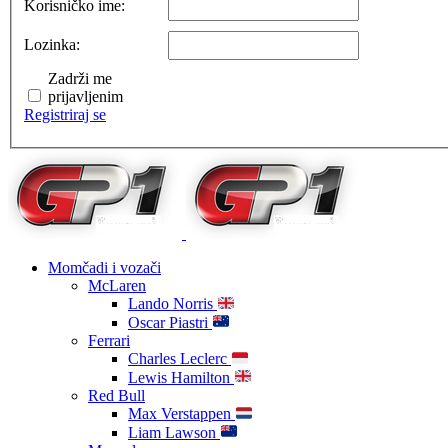
Korisničko ime:
Lozinka:
Zadrži me
prijavljenim
Registriraj se
Momčadi i vozači
McLaren
Lando Norris
Oscar Piastri
Ferrari
Charles Leclerc
Lewis Hamilton
Red Bull
Max Verstappen
Liam Lawson