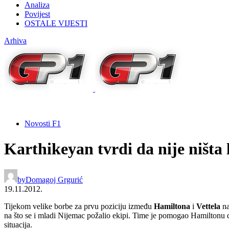
Analiza
Povijest
OSTALE VIJESTI
Arhiva
Novosti F1
Karthikeyan tvrdi da nije ništa 
by
Domagoj Grgurić
19.11.2012.
Tijekom velike borbe za prvu poziciju između
Hamiltona
i
Vettela
n
na što se i mladi Nijemac požalio ekipi. Time je pomogao Hamiltonu d
situacija.