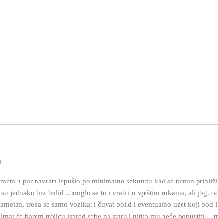
9
meta u par navrata ispušio po minimalno sekundu kad se taman približi
su jednako brz bolid…moglo se to i vratiti u vještim rukama, ali jbg. o
ametan, treba se samo vozikat i čuvat bolid i eventualno uzet koji bod i
imat će barem trojicu ispred sebe na staru i nitko mu neće popustiti… 