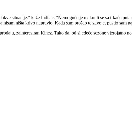
 takve situacije.” kaže Indijac. ”Nemoguće je maknuti se sa trkaće putan
a nisam ništa krivo napravio. Kada sam prošao te zavoje, pustio sam ga 
a prodaju, zainteresiran Kinez. Tako da, od sljedeće sezone vjerojatno 