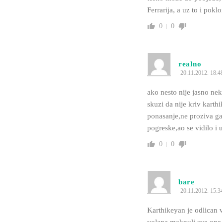
Ferrarija, a uz to i pok
0
0
realno
20.11.2012. 18:4
ako nesto nije jasno ne
skuzi da nije kriv karth
ponasanje,ne proziva ga
pogreske,ao se vidilo i 
0
0
bare
20.11.2012. 15:3
Karthikeyan je odlican 