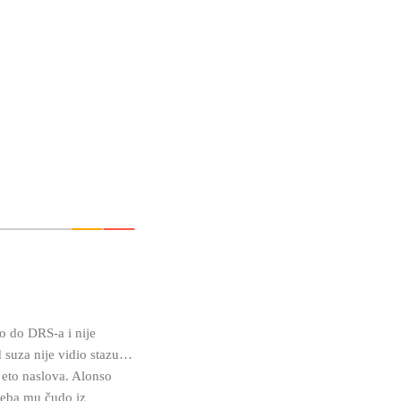
o do DRS-a i nije
d suza nije vidio stazu…
 eto naslova. Alonso
treba mu čudo iz