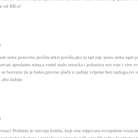
lon od RB-a!
8
kom neka ponovno pročita tekst poviše,ako ni tad nije jasno neka opet pr
ikevan apsolutno nista,a vettel malo serucka i pokaziva sve vise i vise s
 se bezveze da je balav,previse plače u zadnje vrijeme bez razloga,svi 
u abu dabiju
4
vozac! Problem je razvoju bolida, koji vise odgovara evropskim vozaci