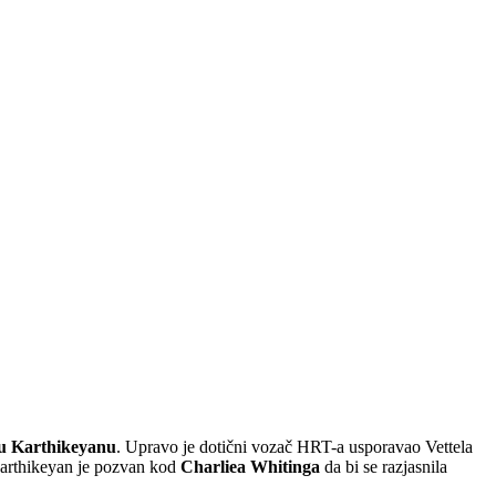
u Karthikeyanu
. Upravo je dotični vozač HRT-a usporavao Vettela
 Karthikeyan je pozvan kod
Charliea Whitinga
da bi se razjasnila