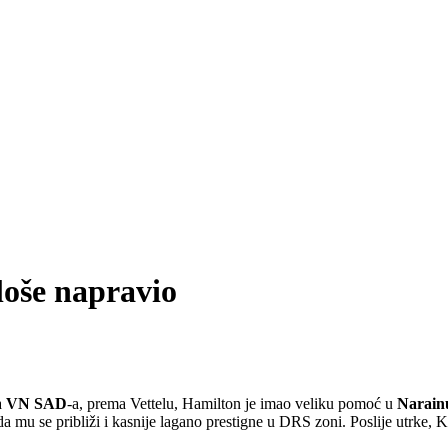
loše napravio
a
VN SAD
-a, prema Vettelu, Hamilton je imao veliku pomoć u
Narain
a mu se približi i kasnije lagano prestigne u DRS zoni. Poslije utrke,