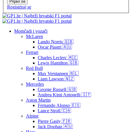
Prijavi se
Registriraj se
Momčadi i vozači
McLaren
Lando Norris 🇬🇧
Oscar Piastri 🇦🇺
Ferrari
Charles Leclerc 🇲🇨
Lewis Hamilton 🇬🇧
Red Bull
Max Verstappen 🇳🇱
Liam Lawson 🇳🇿
Mercedes
George Russell 🇬🇧
Andrea Kimi Antonelli 🇮🇹
Aston Martin
Fernando Alonso 🇪🇸
Lance Stroll 🇨🇦
Alpine
Pierre Gasly 🇫🇷
Jack Doohan 🇦🇺
Haas