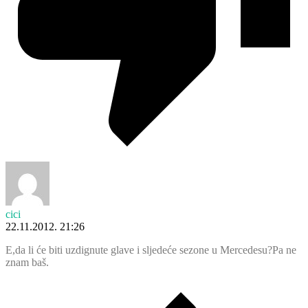
cici
22.11.2012. 21:26
E,da li će biti uzdignute glave i sljedeće sezone u Mercedesu?Pa ne
znam baš.