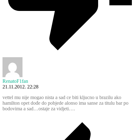
RenatoF1fan
21.11.2012. 22:28
vettel mu nije mogao nista a sad ce biti kljucno u brazilu ako
hamilton opet dođe do pobjede alonso ima sanse za titulu bar po
bodovima a sad…ostaje za vidjeti….