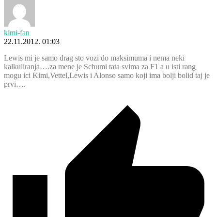
kimi-fan
22.11.2012. 01:03
Lewis mi je samo drag sto vozi do maksimuma i nema neki
kalkuliranja….za mene je Schumi tata svima za F1 a u isti rang
mogu ici Kimi,Vettel,Lewis i Alonso samo koji ima bolji bolid taj je
prvi….