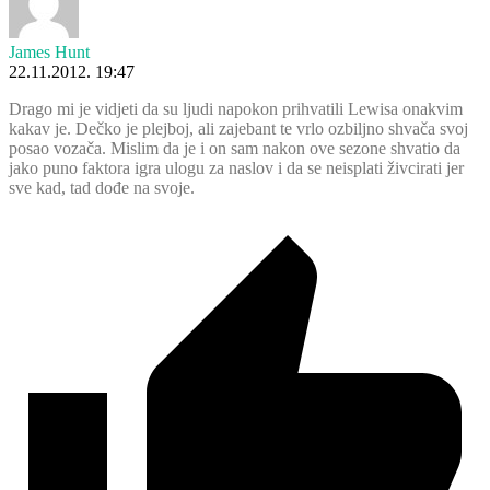
James Hunt
22.11.2012. 19:47
Drago mi je vidjeti da su ljudi napokon prihvatili Lewisa onakvim
kakav je. Dečko je plejboj, ali zajebant te vrlo ozbiljno shvača svoj
posao vozača. Mislim da je i on sam nakon ove sezone shvatio da
jako puno faktora igra ulogu za naslov i da se neisplati živcirati jer
sve kad, tad dođe na svoje.