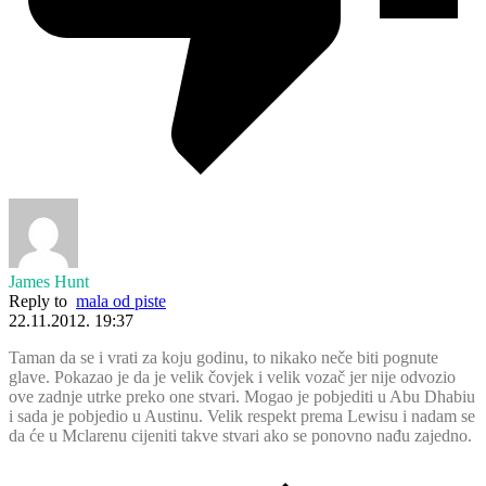
James Hunt
Reply to
mala od piste
22.11.2012. 19:37
Taman da se i vrati za koju godinu, to nikako neče biti pognute
glave. Pokazao je da je velik čovjek i velik vozač jer nije odvozio
ove zadnje utrke preko one stvari. Mogao je pobjediti u Abu Dhabiu
i sada je pobjedio u Austinu. Velik respekt prema Lewisu i nadam se
da će u Mclarenu cijeniti takve stvari ako se ponovno nađu zajedno.