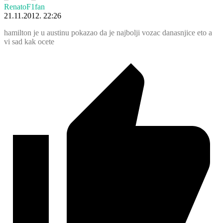
RenatoF1fan
21.11.2012. 22:26
hamilton je u austinu pokazao da je najbolji vozac danasnjice eto a
vi sad kak ocete