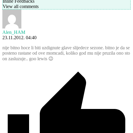
Inline Feedbacks
View all comments
Alen_HAM
23.11.2012. 04:40
nije bitno hoce li biti uzdignute glave slijedece sezone. bitno je da se
posteno rastane od ove momcadi, koliko god mu nije pruzila ono sto
on zasluzuje.. goo lewis 😉