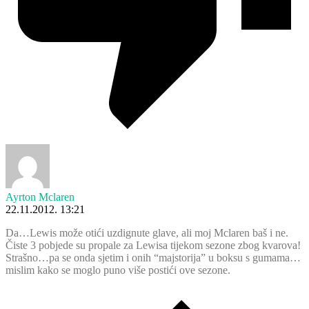
Ayrton Mclaren
22.11.2012. 13:21
Da…Lewis može otići uzdignute glave, ali moj Mclaren baš i ne.
Čiste 3 pobjede su propale za Lewisa tijekom sezone zbog kvarova!
Strašno…pa se onda sjetim i onih “majstorija” u boksu s gumama…
mislim kako se moglo puno više postići ove sezone.