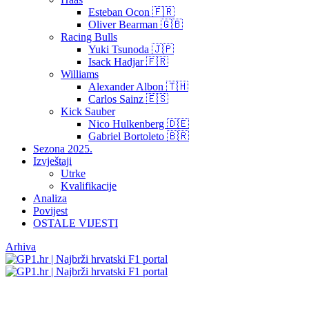
Esteban Ocon 🇫🇷
Oliver Bearman 🇬🇧
Racing Bulls
Yuki Tsunoda 🇯🇵
Isack Hadjar 🇫🇷
Williams
Alexander Albon 🇹🇭
Carlos Sainz 🇪🇸
Kick Sauber
Nico Hulkenberg 🇩🇪
Gabriel Bortoleto 🇧🇷
Sezona 2025.
Izvještaji
Utrke
Kvalifikacije
Analiza
Povijest
OSTALE VIJESTI
Arhiva