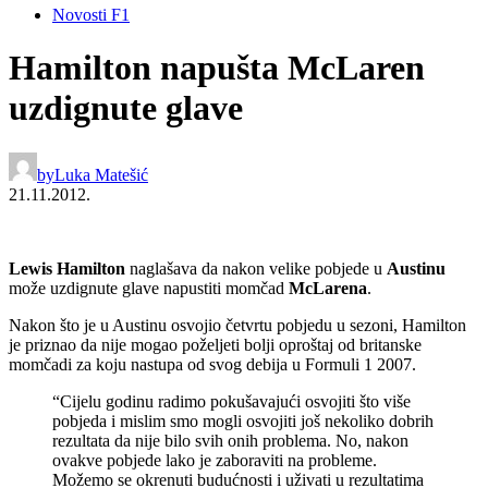
Novosti F1
Hamilton napušta McLaren
uzdignute glave
by
Luka Matešić
21.11.2012.
Lewis Hamilton
naglašava da nakon velike pobjede u
Austinu
može uzdignute glave napustiti momčad
McLarena
.
Nakon što je u Austinu osvojio četvrtu pobjedu u sezoni, Hamilton
je priznao da nije mogao poželjeti bolji oproštaj od britanske
momčadi za koju nastupa od svog debija u Formuli 1 2007.
“Cijelu godinu radimo pokušavajući osvojiti što više
pobjeda i mislim smo mogli osvojiti još nekoliko dobrih
rezultata da nije bilo svih onih problema. No, nakon
ovakve pobjede lako je zaboraviti na probleme.
Možemo se okrenuti budućnosti i uživati u rezultatima