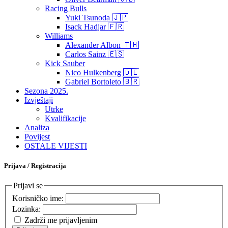
Racing Bulls
Yuki Tsunoda 🇯🇵
Isack Hadjar 🇫🇷
Williams
Alexander Albon 🇹🇭
Carlos Sainz 🇪🇸
Kick Sauber
Nico Hulkenberg 🇩🇪
Gabriel Bortoleto 🇧🇷
Sezona 2025.
Izvještaji
Utrke
Kvalifikacije
Analiza
Povijest
OSTALE VIJESTI
Prijava / Registracija
Prijavi se
Korisničko ime:
Lozinka:
Zadrži me prijavljenim