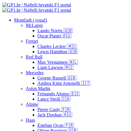
Momčadi i vozači
McLaren
Lando Norris 🇬🇧
Oscar Piastri 🇦🇺
Ferrari
Charles Leclerc 🇲🇨
Lewis Hamilton 🇬🇧
Red Bull
Max Verstappen 🇳🇱
Liam Lawson 🇳🇿
Mercedes
George Russell 🇬🇧
Andrea Kimi Antonelli 🇮🇹
Aston Martin
Fernando Alonso 🇪🇸
Lance Stroll 🇨🇦
Alpine
Pierre Gasly 🇫🇷
Jack Doohan 🇦🇺
Haas
Esteban Ocon 🇫🇷
Oliver Bearman 🇬🇧