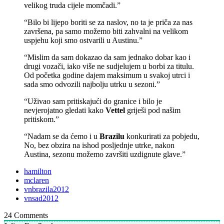
velikog truda cijele momčadi.”
“Bilo bi lijepo boriti se za naslov, no ta je priča za nas
završena, pa samo možemo biti zahvalni na velikom
uspjehu koji smo ostvarili u Austinu.”
“Mislim da sam dokazao da sam jednako dobar kao i
drugi vozači, iako više ne sudjelujem u borbi za titulu.
Od početka godine dajem maksimum u svakoj utrci i
sada smo odvozili najbolju utrku u sezoni.”
“Uživao sam pritiskajući do granice i bilo je
nevjerojatno gledati kako
Vettel
griješi pod našim
pritiskom.”
“Nadam se da ćemo i u
Brazilu
konkurirati za pobjedu,
No, bez obzira na ishod posljednje utrke, nakon
Austina, sezonu možemo završiti uzdignute glave.”
hamilton
mclaren
vnbrazila2012
vnsad2012
24
Comments