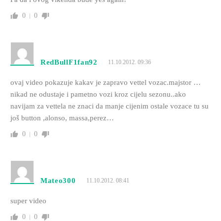
0
0
RedBullF1fan92
11.10.2012. 09:36
ovaj video pokazuje kakav je zapravo vettel vozac.majstor …
nikad ne odustaje i pametno vozi kroz cijelu sezonu..ako
navijam za vettela ne znaci da manje cijenim ostale vozace tu su
još button ,alonso, massa,perez…
0
0
Mateo300
11.10.2012. 08:41
super video
0
0