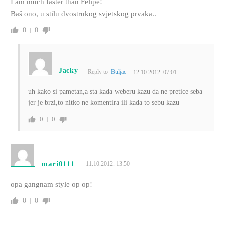
I am much faster than Felipe!
Baš ono, u stilu dvostrukog svjetskog prvaka..
0
0
Jacky
Reply to
Buljac
12.10.2012. 07:01
uh kako si pametan,a sta kada weberu kazu da ne pretice seba
jer je brzi,to nitko ne komentira ili kada to sebu kazu
0
0
mari0111
11.10.2012. 13:50
opa gangnam style op op!
0
0