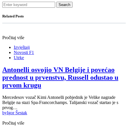
Search
Related Posts
Pročitaj više
Izvještaji
Novosti F1
Utrke
Antonelli osvojio VN Belgije i povećao
prednost u prvenstvu, Russell odustao u
prvom krugu
Mercedesov vozač Kimi Antonelli pobjednik je Velike nagrade
Belgije na stazi Spa-Francorchamps. Talijanski vozač startao je s
prvog…
by
Igor Šestak
Pročitaj više