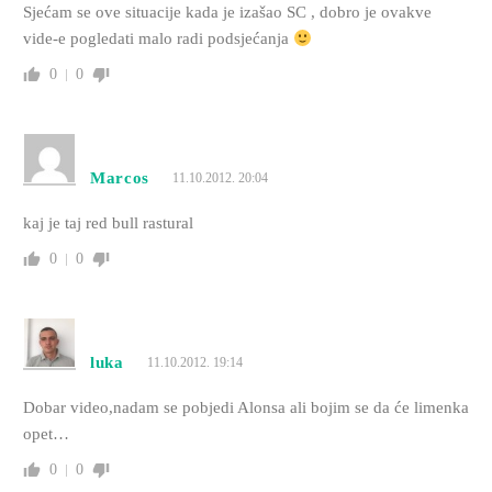
Sjećam se ove situacije kada je izašao SC , dobro je ovakve
vide-e pogledati malo radi podsjećanja
0
0
Marcos
11.10.2012. 20:04
kaj je taj red bull rastural
0
0
luka
11.10.2012. 19:14
Dobar video,nadam se pobjedi Alonsa ali bojim se da će limenka
opet…
0
0