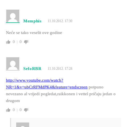
Memphis
11.10.2012. 17:30
Neće se tako veselit ove godine
0
0
SefoRBR
11.10.2012. 17:28
http://www.youtube.com/watch?
NR=1&v=ubCrRFMdPK4&feature=endscreen
potpuno
nevezano al vrijedi pogledat,raikkonen i vettel pričaju jedan o
drugom
0
0