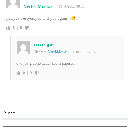
Vettel-Mostar
11.10.2012. 00:08
yes,yes,yes,yes,yes and yes again !
0
0
sarafciger
Reply to
Vettel-Mostar
11.10.2012. 21:39
ovo još gluplje zvuči kad ti napišeš.
0
0
Prijava