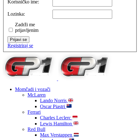
Korisničko ime:
Lozinka:
Zadrži me
prijavljenim
Prijavi se
Registriraj se
Momčadi i vozači
McLaren
Lando Norris
Oscar Piastri
Ferrari
Charles Leclerc
Lewis Hamilton
Red Bull
Max Verstappen