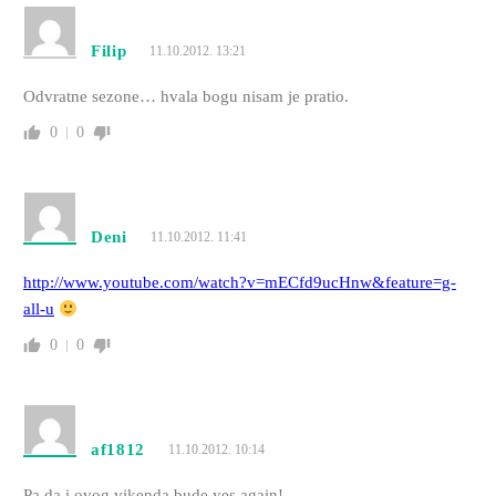
Filip
11.10.2012. 13:21
Odvratne sezone… hvala bogu nisam je pratio.
0
0
Deni
11.10.2012. 11:41
http://www.youtube.com/watch?v=mECfd9ucHnw&feature=g-
all-u
0
0
af1812
11.10.2012. 10:14
Pa da i ovog vikenda bude yes again!