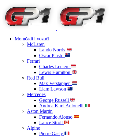
Momčadi i vozači
McLaren
Lando Norris
Oscar Piastri
Ferrari
Charles Leclerc
Lewis Hamilton
Red Bull
Max Verstappen
Liam Lawson
Mercedes
George Russell
Andrea Kimi Antonelli
Aston Martin
Fernando Alonso
Lance Stroll
Alpine
Pierre Gasly