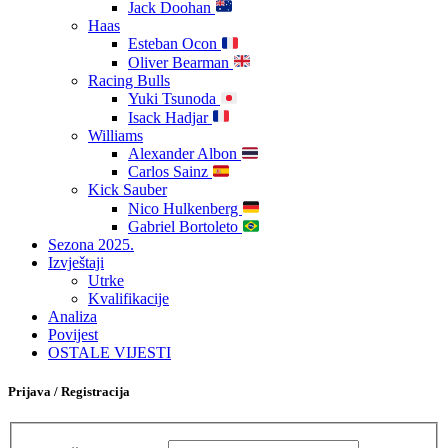
Jack Doohan
Haas
Esteban Ocon
Oliver Bearman
Racing Bulls
Yuki Tsunoda
Isack Hadjar
Williams
Alexander Albon
Carlos Sainz
Kick Sauber
Nico Hulkenberg
Gabriel Bortoleto
Sezona 2025.
Izvještaji
Utrke
Kvalifikacije
Analiza
Povijest
OSTALE VIJESTI
Prijava / Registracija