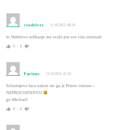
crodriver
11.10.2012. 08:24
to Vettelovo urlikanje me svaki put sve vise iznenadi
0
0
Furious
11.10.2012. 01:22
Schumijeva faca nakon sto ga je Petrov roknuo –
NEPROCIJENJIVO
go Michael!
0
0