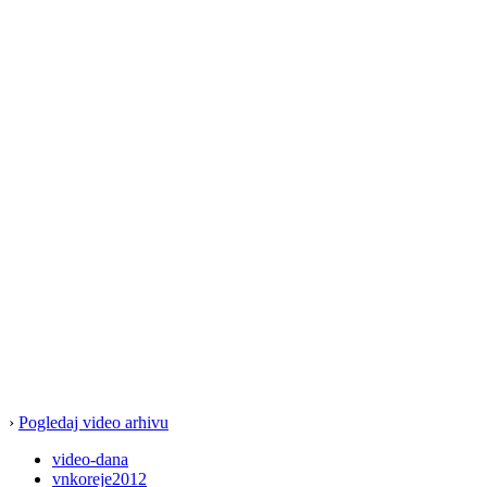
›
Pogledaj video arhivu
video-dana
vnkoreje2012