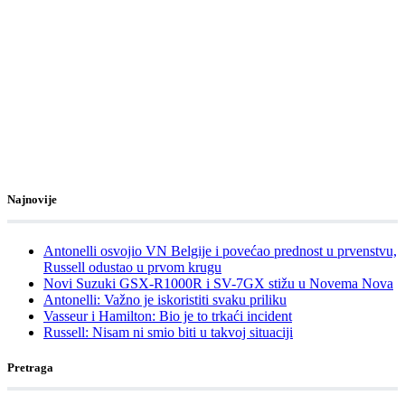
Najnovije
Antonelli osvojio VN Belgije i povećao prednost u prvenstvu,
Russell odustao u prvom krugu
Novi Suzuki GSX-R1000R i SV-7GX stižu u Novema Nova
Antonelli: Važno je iskoristiti svaku priliku
Vasseur i Hamilton: Bio je to trkaći incident
Russell: Nisam ni smio biti u takvoj situaciji
Pretraga