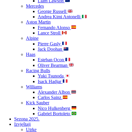
Liam Lawson
Mercedes
George Russell
Andrea Kimi Antonelli
Aston Martin
Fernando Alonso
Lance Stroll
Alpine
Pierre Gasly
Jack Doohan
Haas
Esteban Ocon
Oliver Bearman
Racing Bulls
Yuki Tsunoda
Isack Hadjar
Williams
Alexander Albon
Carlos Sainz
Kick Sauber
Nico Hulkenberg
Gabriel Bortoleto
Sezona 2025.
Izvještaji
Utrke