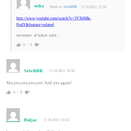
miha
Reply to
SefoRBR
11.10.2012. 21:18
http://www.youtube.com/watch?v=3VX6Mk-
PodY&feature=related
nevezano. al kakav zalet…
0
0
SefoRBR
11.10.2012. 16:58
Yes,yes,yes,yes,yes! And yes again!
0
0
Buljac
11.10.2012. 16:43