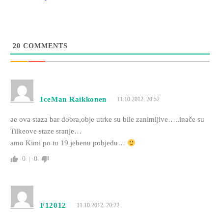
20
COMMENTS
IceMan Raikkonen
11.10.2012. 20:52
ae ova staza bar dobra,obje utrke su bile zanimljive…..inače su
Tilkeove staze sranje…
amo Kimi po tu 19 jebenu pobjedu…
0
0
F12012
11.10.2012. 20:22