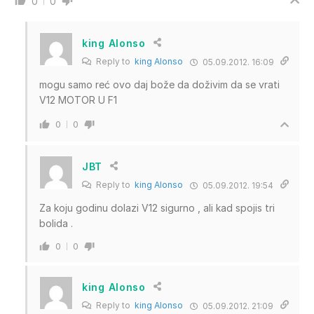
0
0
king Alonso
Reply to
king Alonso
05.09.2012. 16:09
mogu samo reć ovo daj bože da doživim da se vrati
V12 MOTOR U F1
0
0
JBT
Reply to
king Alonso
05.09.2012. 19:54
Za koju godinu dolazi V12 sigurno , ali kad spojis tri
bolida .
0
0
king Alonso
Reply to
king Alonso
05.09.2012. 21:09