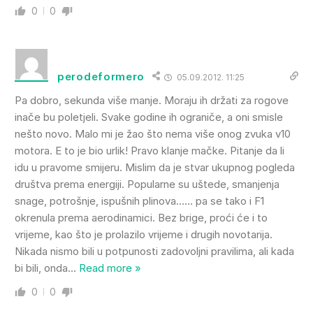
0
0
perodeformero
05.09.2012. 11:25
Pa dobro, sekunda više manje. Moraju ih držati za rogove
inače bu poletjeli. Svake godine ih ograniče, a oni smisle
nešto novo. Malo mi je žao što nema više onog zvuka v10
motora. E to je bio urlik! Pravo klanje mačke. Pitanje da li
idu u pravome smijeru. Mislim da je stvar ukupnog pogleda
društva prema energiji. Popularne su uštede, smanjenja
snage, potrošnje, ispušnih plinova…… pa se tako i F1
okrenula prema aerodinamici. Bez brige, proći će i to
vrijeme, kao što je prolazilo vrijeme i drugih novotarija.
Nikada nismo bili u potpunosti zadovoljni pravilima, ali kada
bi bili, onda
…
Read more »
0
0