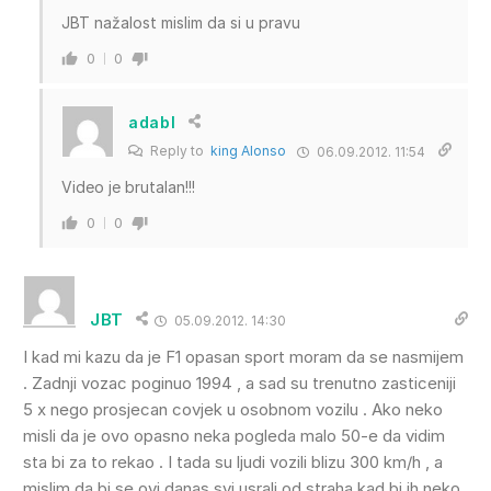
JBT nažalost mislim da si u pravu
0
0
adabl
Reply to
king Alonso
06.09.2012. 11:54
Video je brutalan!!!
0
0
JBT
05.09.2012. 14:30
I kad mi kazu da je F1 opasan sport moram da se nasmijem
. Zadnji vozac poginuo 1994 , a sad su trenutno zasticeniji
5 x nego prosjecan covjek u osobnom vozilu . Ako neko
misli da je ovo opasno neka pogleda malo 50-e da vidim
sta bi za to rekao . I tada su ljudi vozili blizu 300 km/h , a
mislim da bi se ovi danas svi usrali od straha kad bi ih neko