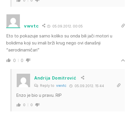
0
0
vwvtc
05.09.2012. 00:05
Eto to pokazuje samo koliko su onda bili jači motori u
bolidima koji su imali brži krug nego ovi današnji
“aerodinamičari”
0
0
Andrija Domitrović
Reply to
vwvtc
05.09.2012. 15:44
Enzo je bio u pravu. RIP
0
0