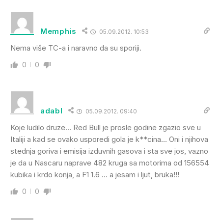
Memphis
05.09.2012. 10:53
Nema više TC-a i naravno da su sporiji.
0
0
adabl
05.09.2012. 09:40
Koje ludilo druze… Red Bull je prosle godine zgazio sve u
Italiji a kad se ovako usporedi gola je k**cina… Oni i njihova
stednja goriva i emisija izduvnih gasova i sta sve jos, vazno
je da u Nascaru naprave 482 kruga sa motorima od 156554
kubika i krdo konja, a F1 1.6 … a jesam i ljut, bruka!!!
0
0