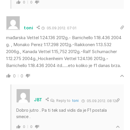
0
0
toni
05.09.2012. 07:01
mađarska Vettel 1:24.136 2012g.- Barrichello 1:18.436 2004
g. , Monako Perez 1:17.298 2012g.-Raikkonen 1:13.532
2006g., Kanada Vettel 1:15,752 2012g.-Ralf Schumacher
1:12.275 2004g.,Hockenheim Vettel 1:24.136 2012g.-
Barrichello 1:18.436 2004 itd…..eto koliko je f1 danas brza.
0
0
JBT
Reply to
toni
05.09.2012. 08:12
Dobro jutro . Pa ti tek sad vidis da je F1 postala
smece .
0
0