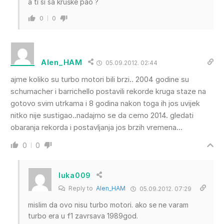
a ti si sa kruške pao ?
0
0
Alen_HAM
05.09.2012. 02:44
ajme koliko su turbo motori bili brzi.. 2004 godine su
schumacher i barrichello postavili rekorde kruga staze na
gotovo svim utrkama i 8 godina nakon toga ih jos uvijek
nitko nije sustigao..nadajmo se da cemo 2014. gledati
obaranja rekorda i postavljanja jos brzih vremena…
0
0
luka009
Reply to
Alen_HAM
05.09.2012. 07:29
mislim da ovo nisu turbo motori. ako se ne varam
turbo era u f1 zavrsava 1989god.