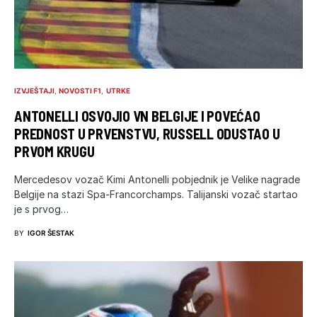
IZVJEŠTAJI
NOVOSTI F1
UTRKE
ANTONELLI OSVOJIO VN BELGIJE I POVEĆAO
PREDNOST U PRVENSTVU, RUSSELL ODUSTAO U
PRVOM KRUGU
Mercedesov vozač Kimi Antonelli pobjednik je Velike nagrade
Belgije na stazi Spa-Francorchamps. Talijanski vozač startao
je s prvog…
BY
IGOR ŠESTAK