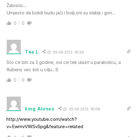
Žalosno…
Umjesto da bolidi budu jači i bolji,oni su slabiji i gori…
0
0
Tea L
05.09.2012. 16:29
Sto ce biti za 2 godine, ovi ce tek ulazit u parabolicu, a
Rubens vec biti u cilju..:S
0
0
king Alonso
05.09.2012. 16:08
http://www.youtube.com/watch?
v=EwmvVWSvSpg&feature=related