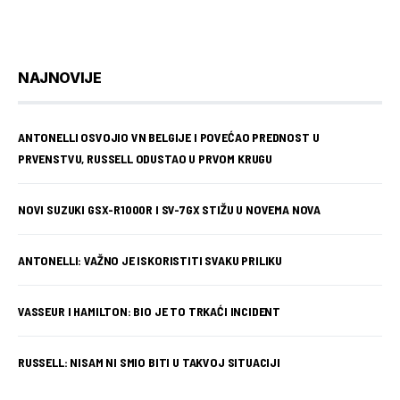
NAJNOVIJE
ANTONELLI OSVOJIO VN BELGIJE I POVEĆAO PREDNOST U
PRVENSTVU, RUSSELL ODUSTAO U PRVOM KRUGU
NOVI SUZUKI GSX-R1000R I SV-7GX STIŽU U NOVEMA NOVA
ANTONELLI: VAŽNO JE ISKORISTITI SVAKU PRILIKU
VASSEUR I HAMILTON: BIO JE TO TRKAĆI INCIDENT
RUSSELL: NISAM NI SMIO BITI U TAKVOJ SITUACIJI