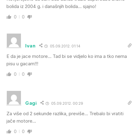
bolida iz 2004 g. i današnjih bolida… sjajno!
0
0
Ivan
05.09.2012. 01:14
E da je jace motore… Tad bi se vidjelo ko ima a tko nema
pisu u gacam!!!
0
0
Gagi
05.09.2012. 00:29
Za više od 2 sekunde razlika, previše… Trebalo bi vratiti
jače motore…
0
0