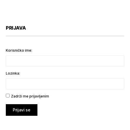
PRIJAVA
Korisničko ime:
Lozinka:
Zadrži me prijavljenim
Prijavi se