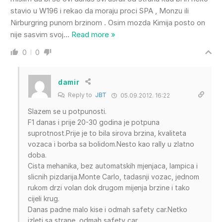
stavio u W196 i rekao da moraju proci SPA , Monzu ili
Nirburgring punom brzinom . Osim mozda Kimija posto on
nije sasvim svoj
…
Read more »
0
0
damir
Reply to
JBT
05.09.2012. 16:22
Slazem se u potpunosti.
F1 danas i prije 20-30 godina je potpuna
suprotnost.Prije je to bila sirova brzina, kvaliteta
vozaca i borba sa bolidom.Nesto kao rally u zlatno
doba.
Cista mehanika, bez automatskih mjenjaca, lampica i
slicnih pizdarija.Monte Carlo, tadasnji vozac, jednom
rukom drzi volan dok drugom mijenja brzine i tako
cijeli krug.
Danas padne malo kise i odmah safety car.Netko
izleti sa strane, odmah safety car.