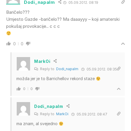
Dodi_napalm
05.09.2012. 08:19
Baričelo???
Umjesto Gazde -baričelo?? Ma daaayyy – koji amaterski
pokušaj provokacije.. c c c
0
0
MarkOi
Reply to
Dodi_napalm
05.09.2012. 08:35
možda jer je to Barrichellov rekord staze
0
0
Dodi_napalm
Reply to
MarkOi
05.09.2012. 08:47
ma znam, al svejedno