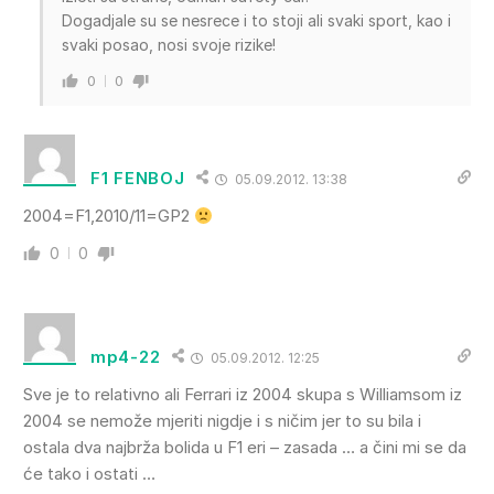
Dogadjale su se nesrece i to stoji ali svaki sport, kao i
svaki posao, nosi svoje rizike!
0
0
F1 FENBOJ
05.09.2012. 13:38
2004=F1,2010/11=GP2
0
0
mp4-22
05.09.2012. 12:25
Sve je to relativno ali Ferrari iz 2004 skupa s Williamsom iz
2004 se nemože mjeriti nigdje i s ničim jer to su bila i
ostala dva najbrža bolida u F1 eri – zasada … a čini mi se da
će tako i ostati …