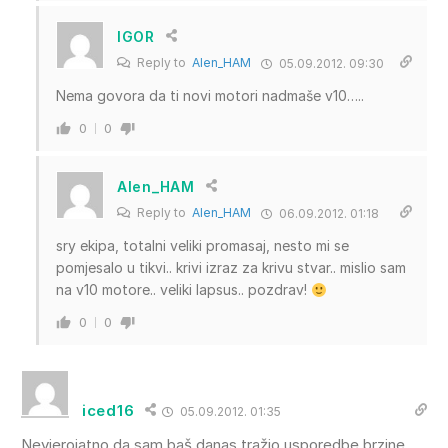
IGOR
Reply to
Alen_HAM
05.09.2012. 09:30
Nema govora da ti novi motori nadmaše v10…..
0
0
Alen_HAM
Reply to
Alen_HAM
06.09.2012. 01:18
sry ekipa, totalni veliki promasaj, nesto mi se
pomjesalo u tikvi.. krivi izraz za krivu stvar.. mislio sam
na v10 motore.. veliki lapsus.. pozdrav!
0
0
iced16
05.09.2012. 01:35
Nevjerojatno da sam baš danas tražio usporedbe brzine