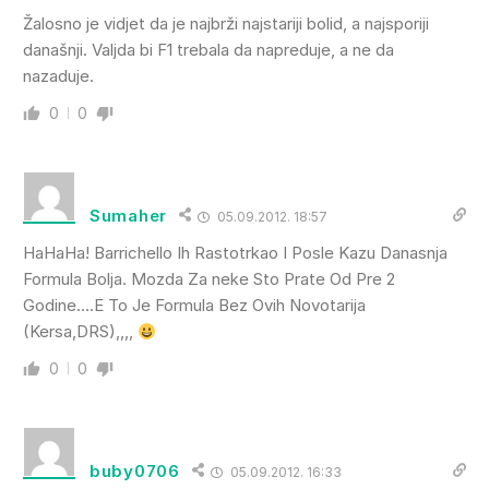
Žalosno je vidjet da je najbrži najstariji bolid, a najsporiji
današnji. Valjda bi F1 trebala da napreduje, a ne da
nazaduje.
0
0
Sumaher
05.09.2012. 18:57
HaHaHa! Barrichello Ih Rastotrkao I Posle Kazu Danasnja
Formula Bolja. Mozda Za neke Sto Prate Od Pre 2
Godine….E To Je Formula Bez Ovih Novotarija
(Kersa,DRS),,,,
0
0
buby0706
05.09.2012. 16:33