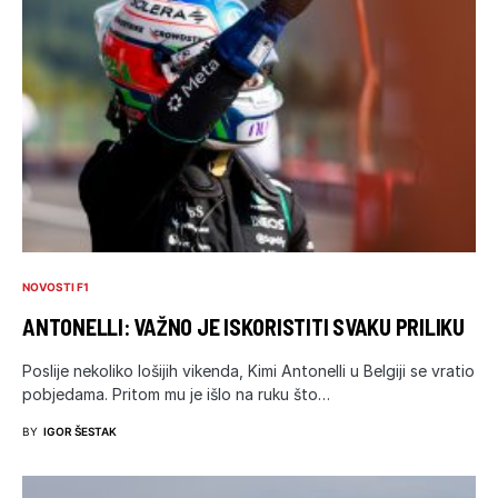
NOVOSTI F1
ANTONELLI: VAŽNO JE ISKORISTITI SVAKU PRILIKU
Poslije nekoliko lošijih vikenda, Kimi Antonelli u Belgiji se vratio
pobjedama. Pritom mu je išlo na ruku što…
BY
IGOR ŠESTAK