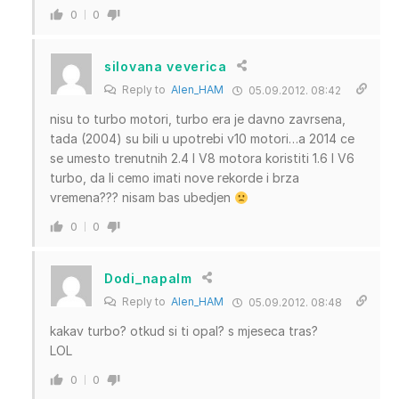
0
0
silovana veverica
Reply to
Alen_HAM
05.09.2012. 08:42
nisu to turbo motori, turbo era je davno zavrsena,
tada (2004) su bili u upotrebi v10 motori…a 2014 ce
se umesto trenutnih 2.4 l V8 motora koristiti 1.6 l V6
turbo, da li cemo imati nove rekorde i brza
vremena??? nisam bas ubedjen
0
0
Dodi_napalm
Reply to
Alen_HAM
05.09.2012. 08:48
kakav turbo? otkud si ti opal? s mjeseca tras?
LOL
0
0