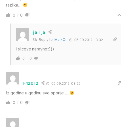
razlika…
0
0
ja i ja
Reply to
MarkOi
05.09.2012. 13:32
i slicove naravno::)))
0
0
F12012
05.09.2012. 08:25
Iz godine u godinu sve sporije …
0
0