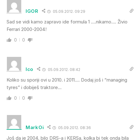
IGOR
05.09.2012. 09:29
Sad se vidi kamo zapravo ide formula 1 ….nikamo…. Živio
Ferrari 2000-2004!
0
0
Ico
05.09.2012. 08:42
Koliko su sporiji ovi u 2010. i 2011…. Dodaj još i “managing
tyres” i dobiješ traktore…
0
0
MarkOi
05.09.2012. 08:36
Još da je 2004. bilo DRS-a i KERSa, kolka bi tek onda bila