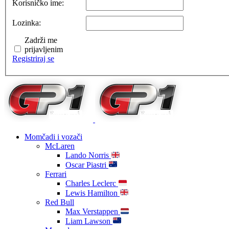
Korisničko ime:
Lozinka:
Zadrži me
prijavljenim
Registriraj se
Momčadi i vozači
McLaren
Lando Norris
Oscar Piastri
Ferrari
Charles Leclerc
Lewis Hamilton
Red Bull
Max Verstappen
Liam Lawson