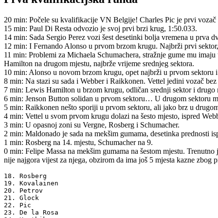
20 min: Počele su kvalifikacije VN Belgije! Charles Pic je prvi vozač 
15 min: Paul Di Resta odvozio je svoj prvi brzi krug, 1:50.033.
14 min: Sada Sergio Perez vozi šest desetinki bolja vremena u prva dv
12 min: I Fernando Alonso u prvom brzom krugu. Najbrži prvi sektor,
11 min: Problemi za Michaela Schumachera, stražnje gume mu imaju
Hamilton na drugom mjestu, najbrže vrijeme srednjeg sektora.
10 min: Alonso u novom brzom krugu, opet najbrži u prvom sektoru i
8 min: Na stazi su sada i Webber i Raikkonen. Vettel jedini vozač bez 
7 min: Lewis Hamilton u brzom krugu, odličan srednji sektor i drugo mje
6 min: Jenson Button solidan u prvom sektoru… U drugom sektoru mali 
5 min: Raikkonen nešto sporiji u prvom sektoru, ali jako brz u drugom
4 min: Vettel u svom prvom krugu dolazi na šesto mjesto, ispred Web
3 min: U opasnoj zoni su Vergne, Rosberg i Schumacher.
2 min: Maldonado je sada na mekšim gumama, desetinka prednosti isp
1 min: Rosberg na 14. mjestu, Schumacher na 9.
0 min: Felipe Massa na mekšim gumama na šestom mjestu. Trenutno je 
nije najgora vijest za njega, obzirom da ima još 5 mjesta kazne zbog 
18. Rosberg

19. Kovalainen

20. Petrov

21. Glock

22. Pic

23. De la Rosa
