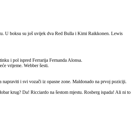
. U boksu su još uvijek dva Red Bulla i Kimi Raikkonen. Lewis
inku i pol ispred Ferrarija Fernanda Alonsa.
reće vrijeme. Webber šesti.
praviti i svi vozači iz opasne zone. Maldonado na prvoj poziciji.
obar krug? Da! Ricciardo na šestom mjestu. Rosberg ispada! Ali ni to