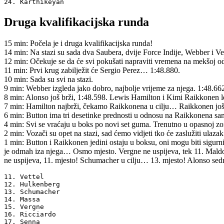
24. Karthikeyan
Druga kvalifikacijska runda
15 min: Počela je i druga kvalifikacijska runda!
14 min: Na stazi su sada dva Saubera, dvije Force Indije, Webber i V
12 min: Očekuje se da će svi pokušati napraviti vremena na mekšoj 
11 min: Prvi krug zabilježit će Sergio Perez… 1:48.880.
10 min: Sada su svi na stazi.
9 min: Webber izgleda jako dobro, najbolje vrijeme za njega. 1:48.66
8 min: Alonso još brži, 1:48.598. Lewis Hamilton i Kimi Raikkonen 
7 min: Hamilton najbrži, čekamo Raikkonena u cilju… Raikkonen još 
6 min: Button ima tri desetinke prednosti u odnosu na Raikkonena sam
4 min: Svi se vraćaju u boks po novi set guma. Trenutno u opasnoj z
2 min: Vozači su opet na stazi, sad ćemo vidjeti tko će zaslužiti ulaza
1 min: Button i Raikkonen jedini ostaju u boksu, oni mogu biti sigur
je odmah iza njega… Osmo mjesto. Vergne ne uspijeva, tek 11. Maldo
ne uspijeva, 11. mjesto! Schumacher u cilju… 13. mjesto! Alonso sed
11. Vettel

12. Hulkenberg

13. Schumacher

14. Massa

15. Vergne

16. Ricciardo

17. Senna