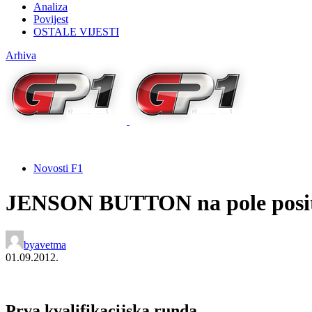
Analiza
Povijest
OSTALE VIJESTI
Arhiva
Novosti F1
JENSON BUTTON na pole posit
by
avetma
01.09.2012.
Prva kvalifikacijska runda