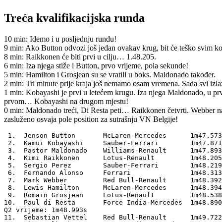
Treća kvalifikacijska runda
10 min: Idemo i u posljednju rundu!
9 min: Ako Button odvozi još jedan ovakav krug, bit će teško svim kon
8 min: Raikkonen će biti prvi u cilju… 1.48.205.
6 min: Iza njega stiže i Button, prvo vrijeme, pola sekunde!
5 min: Hamilton i Grosjean su se vratili u boks. Maldonado također.
2 min: Tri minute prije kraja još nemamo osam vremena. Sada svi izlaz
1 min: Kobayashi je prvi u letećem krugu. Iza njega Maldonado, u pr
prvom… Kobayashi na drugom mjestu!
0 min: Maldonado treći, Di Resta peti… Raikkonen četvrti. Webber na
zasluženo osvaja pole position za sutrašnju VN Belgije!
 1.  Jenson Button       McLaren-Mercedes      1m47.573
 2.  Kamui Kobayashi     Sauber-Ferrari        1m47.871
 3.  Pastor Maldonado    Williams-Renault      1m47.893
 4.  Kimi Raikkonen      Lotus-Renault         1m48.205
 5.  Sergio Perez        Sauber-Ferrari        1m48.219
 6.  Fernando Alonso     Ferrari               1m48.313
 7.  Mark Webber         Red Bull-Renault      1m48.392
 8.  Lewis Hamilton      McLaren-Mercedes      1m48.394
 9.  Romain Grosjean     Lotus-Renault         1m48.538
10.  Paul di Resta       Force India-Mercedes  1m48.890
Q2 vrijeme: 1m48.993s                                  
11.  Sebastian Vettel    Red Bull-Renault      1m49.722