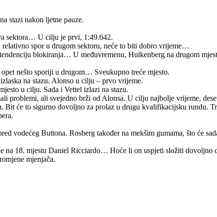
na stazi nakon ljetne pauze.
a sektora… U cilju je prvi, 1:49.642.
 relativno spor u drugom sektoru, neće to biti dobro vrijeme…
 tendenciju blokiranja… U međuvremenu, Hulkenberg na drugom mjestu
 opet nešto sporiji u drugom… Sveukupno treće mjesto.
izlaska na stazu. Alonso u cilju – prvo vrijeme.
sto u cilju. Sada i Vettel izlazi na stazu.
problemi, ali svejedno brži od Alonsa. U cilju najbolje vrijeme, deset
. Bit će to sigurno dovoljno za prolaz u drugu kvalifikacijsku rundu. T
bera.
red vodećeg Buttona. Rosberg također na mekšim gumama, što će sada na
na 18. mjestu Daniel Ricciardo… Hoće li on uspjeti složiti dovoljno d
promjene mjenjača.