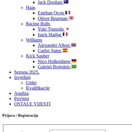
Jack Doohan
Haas
Esteban Ocon
Oliver Bearman
Racing Bulls
Yuki Tsunoda
Isack Hadjar
Williams
Alexander Albon
Carlos Sainz
Kick Sauber
Nico Hulkenberg
Gabriel Bortoleto
Sezona 2025.
Izvještaji
Utrke
Kvalifikacije
Analiza
Povijest
OSTALE VIJESTI
Prijava / Registracija