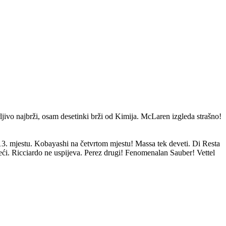
jivo najbrži, osam desetinki brži od Kimija. McLaren izgleda strašno!
13. mjestu. Kobayashi na četvrtom mjestu! Massa tek deveti. Di Resta
i. Ricciardo ne uspijeva. Perez drugi! Fenomenalan Sauber! Vettel