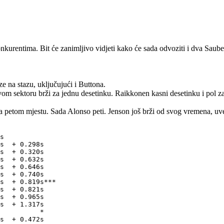
kurentima. Bit će zanimljivo vidjeti kako će sada odvoziti i dva Saube
e na stazu, uključujući i Buttona.
vom sektoru brži za jednu desetinku. Raikkonen kasni desetinku i pol 
 petom mjestu. Sada Alonso peti. Jenson još brži od svog vremena, uve
s

s  + 0.298s

s  + 0.320s

s  + 0.632s

s  + 0.646s

s  + 0.740s

s  + 0.819s***

s  + 0.821s

s  + 0.965s

s  + 1.317s

          *

s  + 0.472s
