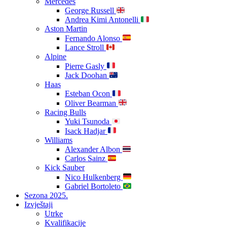
Mercedes
George Russell
Andrea Kimi Antonelli
Aston Martin
Fernando Alonso
Lance Stroll
Alpine
Pierre Gasly
Jack Doohan
Haas
Esteban Ocon
Oliver Bearman
Racing Bulls
Yuki Tsunoda
Isack Hadjar
Williams
Alexander Albon
Carlos Sainz
Kick Sauber
Nico Hulkenberg
Gabriel Bortoleto
Sezona 2025.
Izvještaji
Utrke
Kvalifikacije