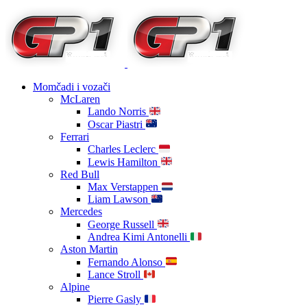
Momčadi i vozači
McLaren
Lando Norris
Oscar Piastri
Ferrari
Charles Leclerc
Lewis Hamilton
Red Bull
Max Verstappen
Liam Lawson
Mercedes
George Russell
Andrea Kimi Antonelli
Aston Martin
Fernando Alonso
Lance Stroll
Alpine
Pierre Gasly