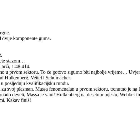
ergne.
od dvije komponente guma.
2.
lete stazom…
brži, 1:48.414.
o u prvom sektoru. To će gotovo sigurno biti najbolje vrijeme… Uvjerl
oni Hulkenberg, Vettel i Schumacher.
k u posljednju kvalifikacijsku rundu.
ni za svoj plasman. Massa fenomenalan u prvom sektoru, trenutno je na 
nado deveti, Massa je vani! Hulkenberg na desetom mjestu, Webber treć
mi. Kakav finiš!