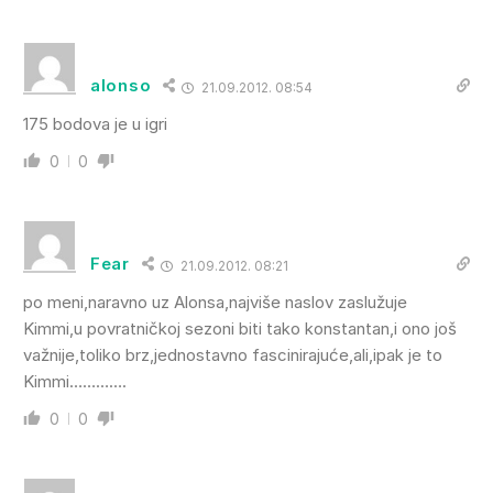
alonso
21.09.2012. 08:54
175 bodova je u igri
0
0
Fear
21.09.2012. 08:21
po meni,naravno uz Alonsa,najviše naslov zaslužuje
Kimmi,u povratničkoj sezoni biti tako konstantan,i ono još
važnije,toliko brz,jednostavno fascinirajuće,ali,ipak je to
Kimmi………….
0
0