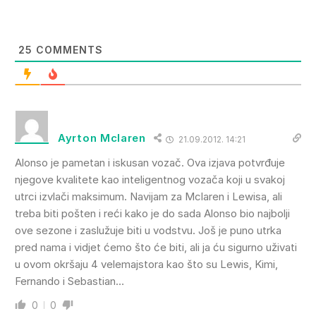
25
COMMENTS
Ayrton Mclaren
21.09.2012. 14:21
Alonso je pametan i iskusan vozač. Ova izjava potvrđuje
njegove kvalitete kao inteligentnog vozača koji u svakoj
utrci izvlači maksimum. Navijam za Mclaren i Lewisa, ali
treba biti pošten i reći kako je do sada Alonso bio najbolji
ove sezone i zaslužuje biti u vodstvu. Još je puno utrka
pred nama i vidjet ćemo što će biti, ali ja ću sigurno uživati
u ovom okršaju 4 velemajstora kao što su Lewis, Kimi,
Fernando i Sebastian…
0
0