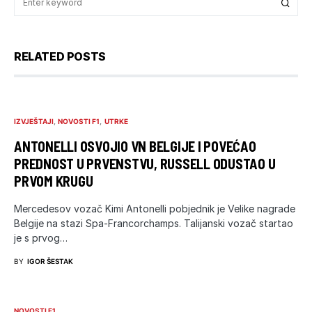
RELATED POSTS
IZVJEŠTAJI
NOVOSTI F1
UTRKE
ANTONELLI OSVOJIO VN BELGIJE I POVEĆAO
PREDNOST U PRVENSTVU, RUSSELL ODUSTAO U
PRVOM KRUGU
Mercedesov vozač Kimi Antonelli pobjednik je Velike nagrade
Belgije na stazi Spa-Francorchamps. Talijanski vozač startao
je s prvog…
BY
IGOR ŠESTAK
NOVOSTI F1