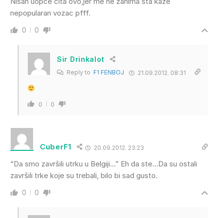
Nisan uopce cita ovo,jer me ne zanima sta kaze
nepopularan vozac pfff.
0
0
Sir Drinkalot
Reply to
F1 FENBOJ
21.09.2012. 08:31
0
0
CuberF1
20.09.2012. 23:23
“Da smo završili utrku u Belgiji…” Eh da ste…Da su ostali
završili trke koje su trebali, bilo bi sad gusto.
0
0