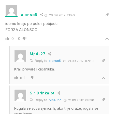
alonso5
20.09.2012. 21:40
idemo kralju po pole i pobjedu
FORZA ALONSOO
0
0
Mp4-27
Reply to
alonso5
21.09.2012. 07:50
Kralj prevare i ciganluka.
0
0
Sir Drinkalot
Reply to
Mp4-27
21.09.2012. 08:30
Rugala se sova sjenici. Ili, ako ti je draže, rugala se
tava loncu…