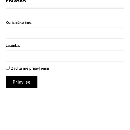
Korisničko ime:
Lozinka:
Zadrži me prijavljenim
Prijavi se