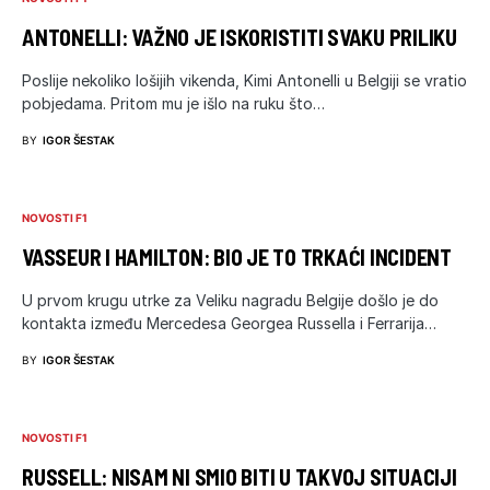
ANTONELLI: VAŽNO JE ISKORISTITI SVAKU PRILIKU
Poslije nekoliko lošijih vikenda, Kimi Antonelli u Belgiji se vratio
pobjedama. Pritom mu je išlo na ruku što…
BY
IGOR ŠESTAK
NOVOSTI F1
VASSEUR I HAMILTON: BIO JE TO TRKAĆI INCIDENT
U prvom krugu utrke za Veliku nagradu Belgije došlo je do
kontakta između Mercedesa Georgea Russella i Ferrarija…
BY
IGOR ŠESTAK
NOVOSTI F1
RUSSELL: NISAM NI SMIO BITI U TAKVOJ SITUACIJI