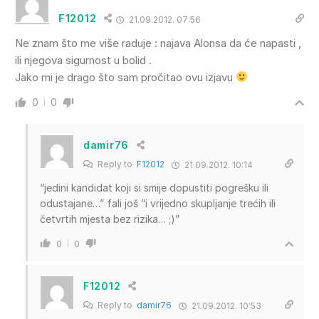
F12012
21.09.2012. 07:56
Ne znam što me više raduje : najava Alonsa da će napasti ,
ili njegova sigurnost u bolid .
Jako mi je drago što sam pročitao ovu izjavu
0
0
damir76
Reply to
F12012
21.09.2012. 10:14
“jedini kandidat koji si smije dopustiti pogrešku ili
odustajane…” fali još “i vrijedno skupljanje trećih ili
četvrtih mjesta bez rizika… ;)”
0
0
F12012
Reply to
damir76
21.09.2012. 10:53