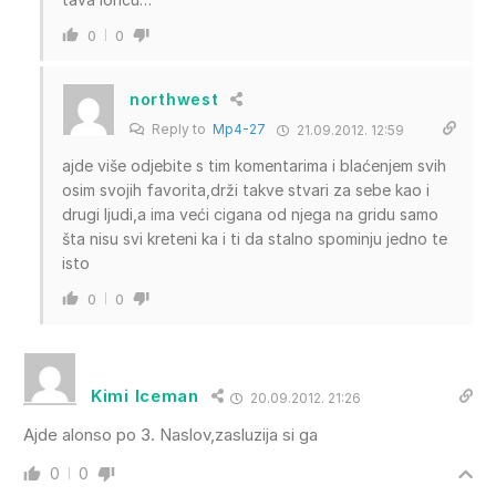
0
0
northwest
Reply to
Mp4-27
21.09.2012. 12:59
ajde više odjebite s tim komentarima i blaćenjem svih
osim svojih favorita,drži takve stvari za sebe kao i
drugi ljudi,a ima veći cigana od njega na gridu samo
šta nisu svi kreteni ka i ti da stalno spominju jedno te
isto
0
0
Kimi Iceman
20.09.2012. 21:26
Ajde alonso po 3. Naslov,zasluzija si ga
0
0