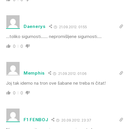
Daenerys
21.09.2012. 01:55
…toliko sigurnosti…… nepromišljene sigurnosti….
0
0
Memphis
21.09.2012. 01:06
Joj tak idemo na tron ove šabane ne treba ni čitat!
0
0
F1 FENBOJ
20.09.2012. 23:37