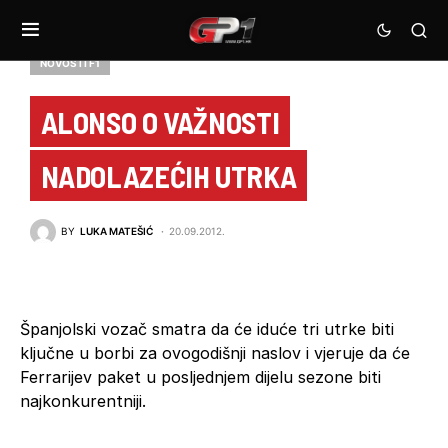
NOVOSTI F1
ALONSO O VAŽNOSTI
NADOLAZEĆIH UTRKA
BY
LUKA MATEŠIĆ
20.09.2012.
Španjolski vozač smatra da će iduće tri utrke biti
ključne u borbi za ovogodišnji naslov i vjeruje da će
Ferrarijev paket u posljednjem dijelu sezone biti
najkonkurentniji.