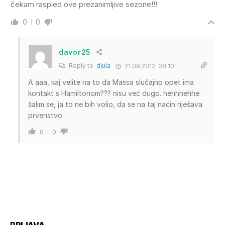
čekam raspled ove prezanimljive sezone!!!
0
0
davor25
Reply to
djula
21.09.2012. 08:10
A aaa, kaj velite na to da Massa slučajno opet ima
kontakt s Hamiltonom??? nisu već dugo. hehhhehhe
šalim se, ja to ne bih volio, da se na taj naćin riješava
prvenstvo
0
0
PRIJAVA