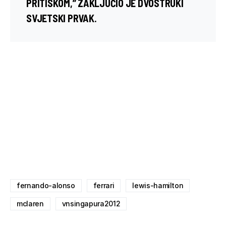
PRITISKOM,” ZAKLJUČIO JE DVOSTRUKI
SVJETSKI PRVAK.
fernando-alonso
ferrari
lewis-hamilton
mclaren
vnsingapura2012