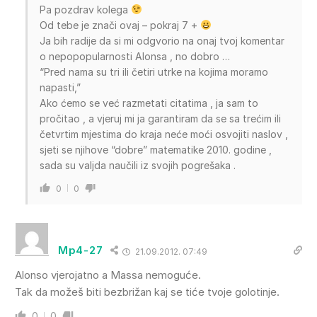
Pa pozdrav kolega
Od tebe je znači ovaj – pokraj 7 +
Ja bih radije da si mi odgvorio na onaj tvoj komentar
o nepopopularnosti Alonsa , no dobro …
“Pred nama su tri ili četiri utrke na kojima moramo
napasti,”
Ako ćemo se već razmetati citatima , ja sam to
pročitao , a vjeruj mi ja garantiram da se sa trećim ili
četvrtim mjestima do kraja neće moći osvojiti naslov ,
sjeti se njihove “dobre” matematike 2010. godine ,
sada su valjda naučili iz svojih pogrešaka .
0
0
Mp4-27
21.09.2012. 07:49
Alonso vjerojatno a Massa nemoguće.
Tak da možeš biti bezbrižan kaj se tiće tvoje golotinje.
0
0