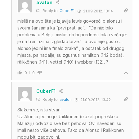
avalon
Reply to
CuberF1
21.09.2012. 13:14
misliš na ovo šta je izjavija lewis govoreći o alonsu i
svojim šansama ka “prvi pratilac”… “Da nije bilo
problema u Belgiji, mislim da bi prednost bila i veća jer
je na treninzima izgledao brže.” . a ovo nije gusto …
alonso jedini ima “malo zraka” , a ostatak od drugog
mjesta, pa nadalje, su zgusnuti hamilton (142 boda),
räikkönen (141), vettel (140) i webber (132). ?
0
0
CuberF1
Reply to
avalon
21.09.2012. 13:42
Slažem se, ista stvar!
Uz Alonsa jedino je Raikkonen (izuzet pogreške u
Maleziji) odvozio sve bez pehova. Ovi navedeni su
imali nešto više pehova. Tako da Alonso i Raikkonen
mogu biti zadovoljni.