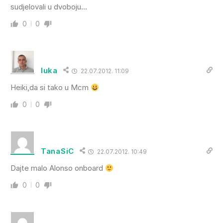
sudjelovali u dvoboju…
0
0
luka
22.07.2012. 11:09
Heiki,da si tako u Mcm
0
0
TanaSiC
22.07.2012. 10:49
Dajte malo Alonso onboard
0
0