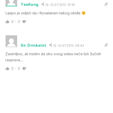
TeaKong
22.07.2012. 10:19
Lijepo je vidjeti da i Kovalainen nekog obiđe
0
0
Sir Drinkalot
22.07.2012. 09:43
Zanimljivo, ali mislim da oko ovog videa neće biti žučnih
rasprava…
0
0