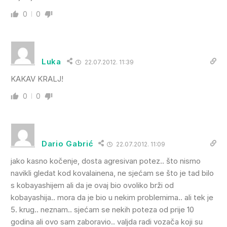
0
0
Luka
22.07.2012. 11:39
KAKAV KRALJ!
0
0
Dario Gabrić
22.07.2012. 11:09
jako kasno kočenje, dosta agresivan potez.. što nismo
navikli gledat kod kovalainena, ne sjećam se što je tad bilo
s kobayashijem ali da je ovaj bio ovoliko brži od
kobayashija.. mora da je bio u nekim problemima.. ali tek je
5. krug.. neznam.. sjećam se nekih poteza od prije 10
godina ali ovo sam zaboravio.. valjda radi vozača koji su