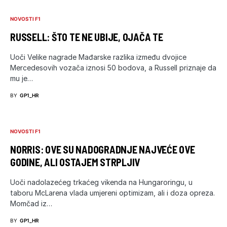
NOVOSTI F1
RUSSELL: ŠTO TE NE UBIJE, OJAČA TE
Uoči Velike nagrade Mađarske razlika između dvojice
Mercedesovih vozača iznosi 50 bodova, a Russell priznaje da
mu je…
BY
GP1_HR
NOVOSTI F1
NORRIS: OVE SU NADOGRADNJE NAJVEĆE OVE
GODINE, ALI OSTAJEM STRPLJIV
Uoči nadolazećeg trkaćeg vikenda na Hungaroringu, u
taboru McLarena vlada umjereni optimizam, ali i doza opreza.
Momčad iz…
BY
GP1_HR