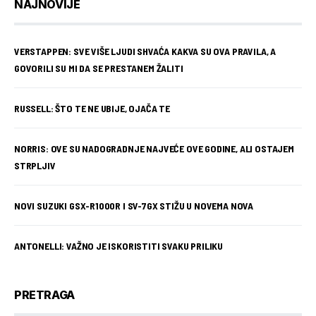
NAJNOVIJE
VERSTAPPEN: SVE VIŠE LJUDI SHVAĆA KAKVA SU OVA PRAVILA, A
GOVORILI SU MI DA SE PRESTANEM ŽALITI
RUSSELL: ŠTO TE NE UBIJE, OJAČA TE
NORRIS: OVE SU NADOGRADNJE NAJVEĆE OVE GODINE, ALI OSTAJEM
STRPLJIV
NOVI SUZUKI GSX-R1000R I SV-7GX STIŽU U NOVEMA NOVA
ANTONELLI: VAŽNO JE ISKORISTITI SVAKU PRILIKU
PRETRAGA