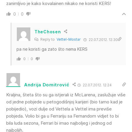
zanimljivo je kako kovalainen nikako ne koristi KERS!
0
0
TheChosen
Reply to
Vettel-Mostar
22.07.2012. 12:30
pa ne koristi ga zato što nema KERS
0
0
Andrija Domitrović
22.07.2012. 12:24
Kraljina, šteta što su ga istjerali iz McLarena, zaslužuje više
od jedne pobjede u petogodišnjoj karijeri (bio tamo kad je
pobijedio), vozi dulje od Vettela a Vettel ima previše
pobjeda. Volio bi ga u Ferrariju sa Fernandom vidjet to bi
bila luda sezona, Ferrari bi imao najboljeg i jednog od
najboljih.