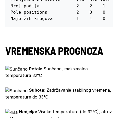
Broj podija              2    2    1    2
Pole positiona           2    0    0    1
Najbržih krugova         1    1    0    
VREMENSKA PROGNOZA
Petak:
Sunčano, maksimalna
temperatura 32°C
Subota:
Zadržavanje stabilnog vremena,
temperature do 33°C
Nedjelja:
Visoke temperature (do 32°C), ali uz