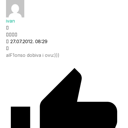
ivan
27.07.2012. 08:29
alF1onso dobiva i ovu:)))