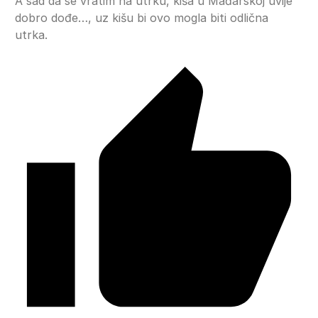
A sad da se vratim na utrku, kiša u Mađarskoj uvije
dobro dođe…, uz kišu bi ovo mogla biti odlična
utrka.