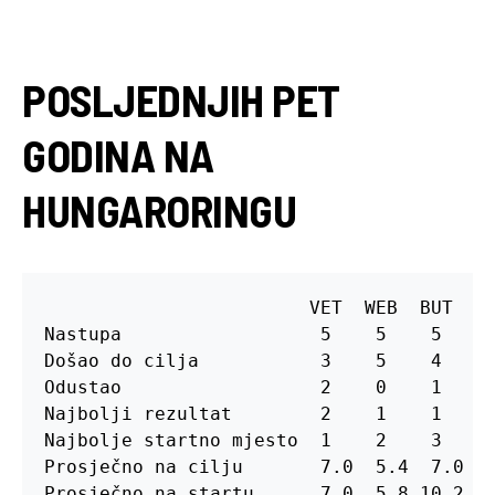
POSLJEDNJIH PET
GODINA NA
HUNGARORINGU
                        VET  WEB  BUT  HA
Nastupa                  5    5    5    5
Došao do cilja           3    5    4    4
Odustao                  2    0    1    1
Najbolji rezultat        2    1    1    1
Najbolje startno mjesto  1    2    3    1
Prosječno na cilju       7.0  5.4  7.0  2
Prosječno na startu      7.0  5.8 10.2  2