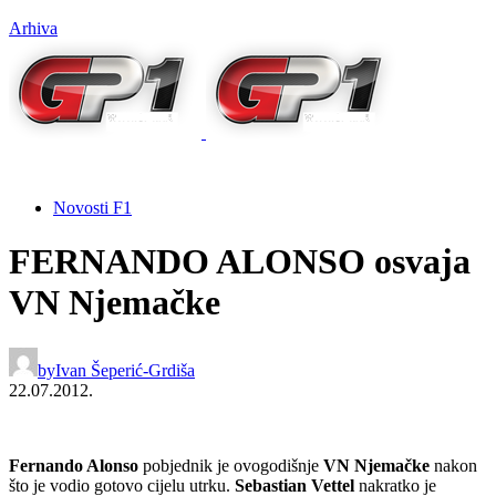
Arhiva
Novosti F1
FERNANDO ALONSO osvaja
VN Njemačke
by
Ivan Šeperić-Grdiša
22.07.2012.
Fernando Alonso
pobjednik je ovogodišnje
VN Njemačke
nakon
što je vodio gotovo cijelu utrku.
Sebastian Vettel
nakratko je