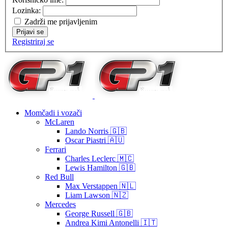
Lozinka:
Zadrži me prijavljenim
Prijavi se
Registriraj se
Momčadi i vozači
McLaren
Lando Norris 🇬🇧
Oscar Piastri 🇦🇺
Ferrari
Charles Leclerc 🇲🇨
Lewis Hamilton 🇬🇧
Red Bull
Max Verstappen 🇳🇱
Liam Lawson 🇳🇿
Mercedes
George Russell 🇬🇧
Andrea Kimi Antonelli 🇮🇹