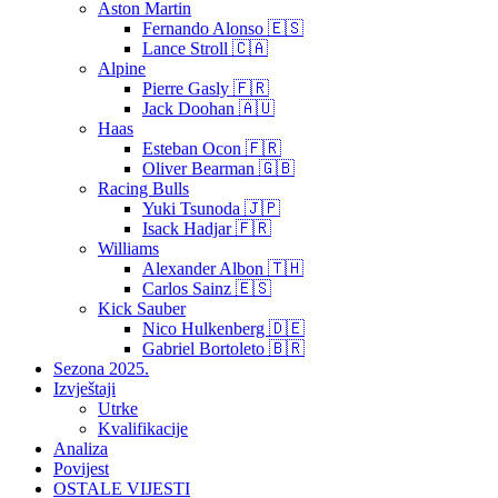
Aston Martin
Fernando Alonso 🇪🇸
Lance Stroll 🇨🇦
Alpine
Pierre Gasly 🇫🇷
Jack Doohan 🇦🇺
Haas
Esteban Ocon 🇫🇷
Oliver Bearman 🇬🇧
Racing Bulls
Yuki Tsunoda 🇯🇵
Isack Hadjar 🇫🇷
Williams
Alexander Albon 🇹🇭
Carlos Sainz 🇪🇸
Kick Sauber
Nico Hulkenberg 🇩🇪
Gabriel Bortoleto 🇧🇷
Sezona 2025.
Izvještaji
Utrke
Kvalifikacije
Analiza
Povijest
OSTALE VIJESTI