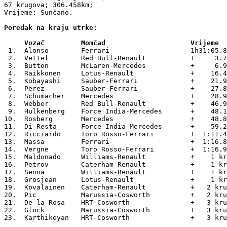
67 krugova; 306.458km;

Vrijeme: Sunčano.

Poredak na kraju utrke:

     Vozač	   Momčad 		      Vrijeme
 1.  Alonso        Ferrari                    1h31:05.8
 2.  Vettel        Red Bull-Renault           +     3.7
 3.  Button        McLaren-Mercedes           +     6.9
 4.  Raikkonen     Lotus-Renault              +    16.4
 5.  Kobayashi     Sauber-Ferrari             +    21.9
 6.  Perez         Sauber-Ferrari             +    27.8
 7.  Schumacher    Mercedes                   +    28.9
 8.  Webber        Red Bull-Renault           +    46.9
 9.  Hulkenberg    Force India-Mercedes       +    48.1
10.  Rosberg       Mercedes                   +    48.8
11.  Di Resta      Force India-Mercedes       +    59.2
12.  Ricciardo     Toro Rosso-Ferrari         +  1:11.4
13.  Massa         Ferrari                    +  1:16.8
14.  Vergne        Toro Rosso-Ferrari         +  1:16.9
15.  Maldonado     Williams-Renault           +    1 kr
16.  Petrov        Caterham-Renault           +    1 kr
17.  Senna         Williams-Renault           +    1 kr
18.  Grosjean      Lotus-Renault              +    1 kr
19.  Kovalainen    Caterham-Renault           +   2 kru
20.  Pic           Marussia-Cosworth          +   2 kru
21.  De la Rosa    HRT-Cosworth               +   3 kru
22.  Glock         Marussia-Cosworth          +   3 kru
23.  Karthikeyan   HRT-Cosworth               +   3 kru