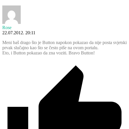
Rose
22.07.2012. 20:11
Meni baš drago što je Button napokon pokazao da nije posta svjetski
prvak slučajno kao što se često piše na ovom portalu.
Eto, i Button pokazao da zna voziti. Bravo Button!