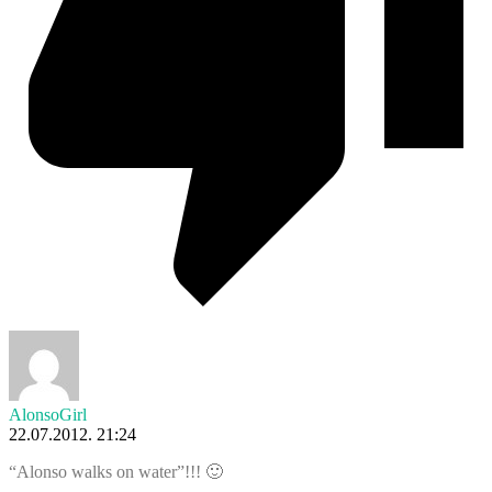
AlonsoGirl
22.07.2012. 21:24
“Alonso walks on water”!!! 🙂