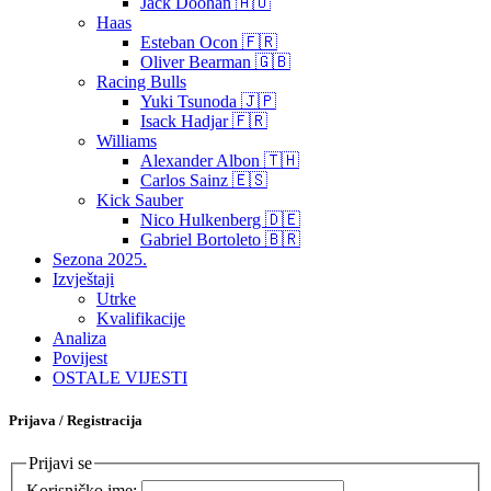
Jack Doohan 🇦🇺
Haas
Esteban Ocon 🇫🇷
Oliver Bearman 🇬🇧
Racing Bulls
Yuki Tsunoda 🇯🇵
Isack Hadjar 🇫🇷
Williams
Alexander Albon 🇹🇭
Carlos Sainz 🇪🇸
Kick Sauber
Nico Hulkenberg 🇩🇪
Gabriel Bortoleto 🇧🇷
Sezona 2025.
Izvještaji
Utrke
Kvalifikacije
Analiza
Povijest
OSTALE VIJESTI
Prijava / Registracija
Prijavi se
Korisničko ime: