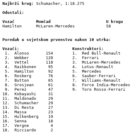
Najbrži krug:
 Schumacher, 1:18.275  

Odustali:

Vozač         Momčad                       U krugu
Hamilton      McLaren-Mercedes             58

Poredak u svjetskom prvenstvu nakon 10 utrka:          
Vozači:                      Konstruktori: 
 1.  Alonso       154        1.  Red Bull-Renault      
 2.  Webber       120        2.  Ferrari               
 3.  Vettel       118        3.  McLaren-Mercedes      
 4.  Raikkonen     95        4.  Lotus-Renault         
 5.  Hamilton      92        5.  Mercedes              
 6.  Rosberg       76        6.  Sauber-Ferrari        
 7.  Button        65        7.  Williams-Renault      
 8.  Grosjean      61        8.  Force India-Mercedes  
 9.  Perez         47        9.  Toro Rosso-Ferrari    
10.  Kobayashi     31

11.  Maldonado     29

12.  Schumacher    29

13.  Di Resta      27

14.  Massa         23

15.  Hulkenberg    19

16.  Senna         18

17.  Vergne         4

18.  Ricciardo      2