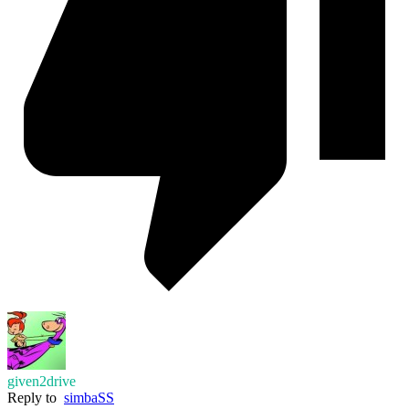
given2drive
Reply to
simbaSS