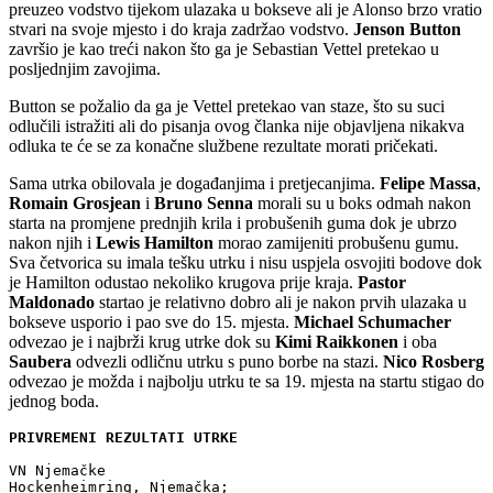
preuzeo vodstvo tijekom ulazaka u bokseve ali je Alonso brzo vratio
stvari na svoje mjesto i do kraja zadržao vodstvo.
Jenson Button
završio je kao treći nakon što ga je Sebastian Vettel pretekao u
posljednjim zavojima.
Button se požalio da ga je Vettel pretekao van staze, što su suci
odlučili istražiti ali do pisanja ovog članka nije objavljena nikakva
odluka te će se za konačne službene rezultate morati pričekati.
Sama utrka obilovala je događanjima i pretjecanjima.
Felipe Massa
,
Romain Grosjean
i
Bruno Senna
morali su u boks odmah nakon
starta na promjene prednjih krila i probušenih guma dok je ubrzo
nakon njih i
Lewis Hamilton
morao zamijeniti probušenu gumu.
Sva četvorica su imala tešku utrku i nisu uspjela osvojiti bodove dok
je Hamilton odustao nekoliko krugova prije kraja.
Pastor
Maldonado
startao je relativno dobro ali je nakon prvih ulazaka u
bokseve usporio i pao sve do 15. mjesta.
Michael Schumacher
odvezao je i najbrži krug utrke dok su
Kimi Raikkonen
i oba
Saubera
odvezli odličnu utrku s puno borbe na stazi.
Nico Rosberg
odvezao je možda i najbolju utrku te sa 19. mjesta na startu stigao do
jednog boda.
PRIVREMENI REZULTATI UTRKE
VN Njemačke

Hockenheimring, Njemačka;
