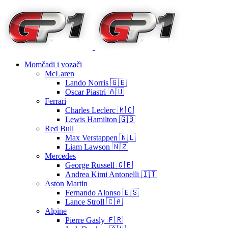
Momčadi i vozači
McLaren
Lando Norris 🇬🇧
Oscar Piastri 🇦🇺
Ferrari
Charles Leclerc 🇲🇨
Lewis Hamilton 🇬🇧
Red Bull
Max Verstappen 🇳🇱
Liam Lawson 🇳🇿
Mercedes
George Russell 🇬🇧
Andrea Kimi Antonelli 🇮🇹
Aston Martin
Fernando Alonso 🇪🇸
Lance Stroll 🇨🇦
Alpine
Pierre Gasly 🇫🇷