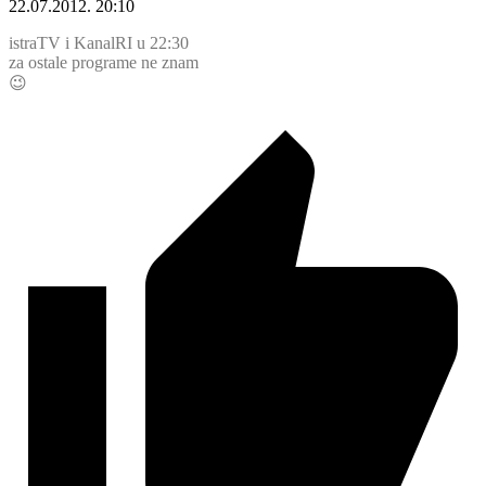
22.07.2012. 20:10
istraTV i KanalRI u 22:30
za ostale programe ne znam
😉