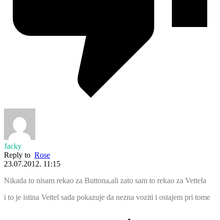
Jacky
Reply to
Rose
23.07.2012. 11:15
Nikada to nisam rekao za Buttona,ali zato sam to rekao za Vettela
i to je istina Vettel sada pokazuje da nezna voziti i ostajem pri tome