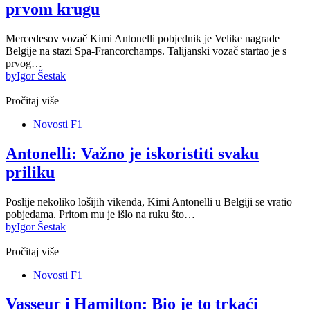
prvom krugu
Mercedesov vozač Kimi Antonelli pobjednik je Velike nagrade
Belgije na stazi Spa-Francorchamps. Talijanski vozač startao je s
prvog…
by
Igor Šestak
Pročitaj više
Novosti F1
Antonelli: Važno je iskoristiti svaku
priliku
Poslije nekoliko lošijih vikenda, Kimi Antonelli u Belgiji se vratio
pobjedama. Pritom mu je išlo na ruku što…
by
Igor Šestak
Pročitaj više
Novosti F1
Vasseur i Hamilton: Bio je to trkaći