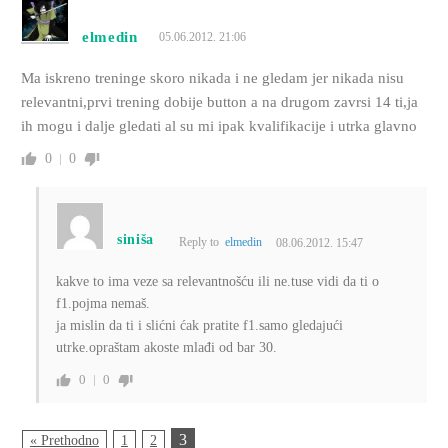
elmedin
05.06.2012. 21:06
Ma iskreno treninge skoro nikada i ne gledam jer nikada nisu
relevantni,prvi trening dobije button a na drugom zavrsi 14 ti,ja
ih mogu i dalje gledati al su mi ipak kvalifikacije i utrka glavno
0
0
siniša
Reply to
elmedin
08.06.2012. 15:47
kakve to ima veze sa relevantnošću ili ne.tuse vidi da ti o
f1.pojma nemaš.
ja mislin da ti i slićni ćak pratite f1.samo gledajući
utrke.opraštam akoste mlađi od bar 30.
0
0
3
« Prethodno
1
2