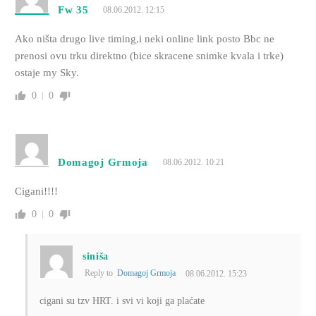
Fw 35
08.06.2012. 12:15
Ako ništa drugo live timing,i neki online link posto Bbc ne
prenosi ovu trku direktno (bice skracene snimke kvala i trke)
ostaje my Sky.
0
0
Domagoj Grmoja
08.06.2012. 10:21
Cigani!!!!
0
0
siniša
Reply to
Domagoj Grmoja
08.06.2012. 15:23
cigani su tzv HRT. i svi vi koji ga plaćate