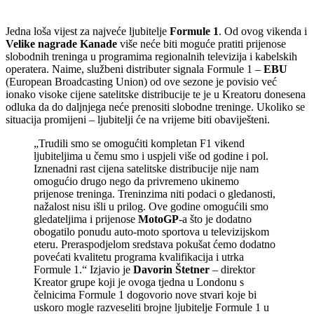
Jedna loša vijest za najveće ljubitelje
Formule 1
. Od ovog vikenda i
Velike nagrade Kanade
više neće biti moguće pratiti prijenose
slobodnih treninga u programima regionalnih televizija i kabelskih
operatera. Naime, službeni distributer signala Formule 1 –
EBU
(European Broadcasting Union) od ove sezone je povisio već
ionako visoke cijene satelitske distribucije te je u Kreatoru donesena
odluka da do daljnjega neće prenositi slobodne treninge. Ukoliko se
situacija promijeni – ljubitelji će na vrijeme biti obaviješteni.
„Trudili smo se omogućiti kompletan F1 vikend
ljubiteljima u čemu smo i uspjeli više od godine i pol.
Iznenadni rast cijena satelitske distribucije nije nam
omogućio drugo nego da privremeno ukinemo
prijenose treninga. Treninzima niti podaci o gledanosti,
nažalost nisu išli u prilog. Ove godine omogućili smo
gledateljima i prijenose
MotoGP
-a što je dodatno
obogatilo ponudu auto-moto sportova u televizijskom
eteru. Preraspodjelom sredstava pokušat ćemo dodatno
povećati kvalitetu programa kvalifikacija i utrka
Formule 1.“ Izjavio je
Davorin Štetner
– direktor
Kreator grupe koji je ovoga tjedna u Londonu s
čelnicima Formule 1 dogovorio nove stvari koje bi
uskoro mogle razveseliti brojne ljubitelje Formule 1 u