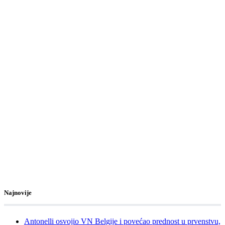
Najnovije
Antonelli osvojio VN Belgije i povećao prednost u prvenstvu,