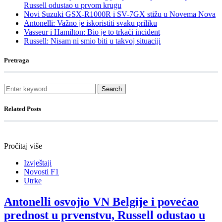
Russell odustao u prvom krugu
Novi Suzuki GSX-R1000R i SV-7GX stižu u Novema Nova
Antonelli: Važno je iskoristiti svaku priliku
Vasseur i Hamilton: Bio je to trkaći incident
Russell: Nisam ni smio biti u takvoj situaciji
Pretraga
Search
Related Posts
Pročitaj više
Izvještaji
Novosti F1
Utrke
Antonelli osvojio VN Belgije i povećao
prednost u prvenstvu, Russell odustao u