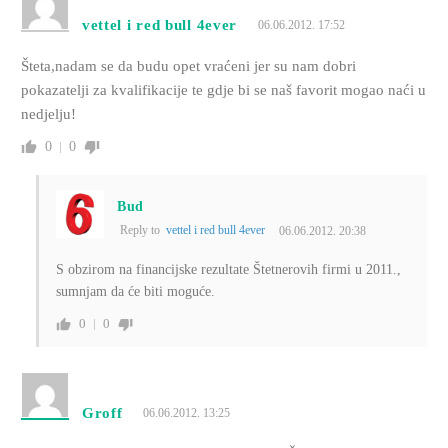
vettel i red bull 4ever
06.06.2012. 17:52
Šteta,nadam se da budu opet vraćeni jer su nam dobri
pokazatelji za kvalifikacije te gdje bi se naš favorit mogao naći u
nedjelju!
0
0
Bud
Reply to
vettel i red bull 4ever
06.06.2012. 20:38
S obzirom na financijske rezultate Štetnerovih firmi u 2011.,
sumnjam da će biti moguće.
0
0
Groff
06.06.2012. 13:25