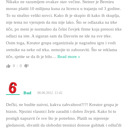
Nikako ne razumijem ovakav stav većine. Štetner je Bernieu
morao platiti 10 milijuna kuna za licencu u trajanju od 3 godine.
To su strašno veliki novci. Kako ih je skupio ili kako ih skuplja,
nije tema no vjerujem da mu nije lako. Što se odlazaka na trke
tiče, po meni je normalno da čelni čovjek firme koja prenosi trke
odlazi na iste. A siguran sam da Davorin ne ide na sve trke.
Osim toga, Kreator grupa organizirala je nagradnu igru i vodi
sretnike na neke od trka. nemojte to zaboraviti. Što se reklama
tiče, sjetite se da ih je bilo
…
Read more »
0
0
Bud
06.06.2012. 11:42
Dečki, ne budite naivni, kakva zahvalnost?!?! Kreator grupa je
biznis. Njezini vlasnici žele zaraditi i dobro živjeti. Kako bi to
postigli napravit će sve što je potrebno. Platili su mjerenje
gledanosti, shvatili da slobodni treninzi donose gubitak i odlučili