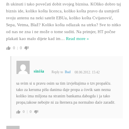
ih ukinuti i tako povećati dobit svojeg biznisa. KOliko dobro taj
biznis ide, koliko košta licenca, koliko košta pravo da usmjeriš
svoju antenu na neki satelit EBUa, koliko košta Cvijanović,
Sepa, Vetma, Blaž? Koliko košta odlazak na utrku? Sve to nitko
od nas ne zna i ne može o tome suditi. Na primjer, HT počne
plakati kao malo dijete kad im
…
Read more »
0
0
siniša
Reply to
Bud
08.06.2012. 15:42
sa svim si u pravu osim sa tim izvještajima o tzv.propašću.
tako za keruma pišu danima daje propa a ćovik sam nezna
koliko ima miljona na stranim bankama.dabogda i ja tako
propa,takose nebojte ni za šternera.pa normalno daće zaradit.
0
0