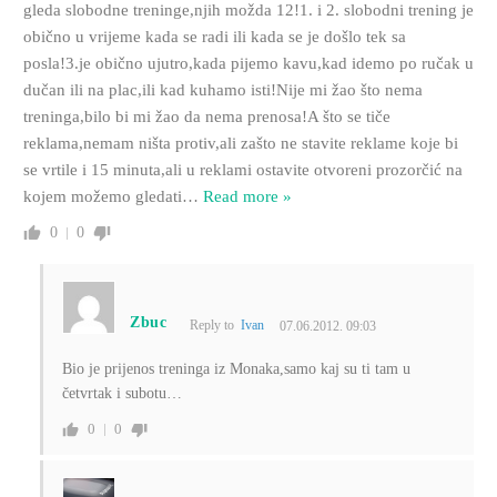
gleda slobodne treninge,njih možda 12!1. i 2. slobodni trening je
obično u vrijeme kada se radi ili kada se je došlo tek sa
posla!3.je obično ujutro,kada pijemo kavu,kad idemo po ručak u
dučan ili na plac,ili kad kuhamo isti!Nije mi žao što nema
treninga,bilo bi mi žao da nema prenosa!A što se tiče
reklama,nemam ništa protiv,ali zašto ne stavite reklame koje bi
se vrtile i 15 minuta,ali u reklami ostavite otvoreni prozorčić na
kojem možemo gledati
…
Read more »
0
0
Zbuc
Reply to
Ivan
07.06.2012. 09:03
Bio je prijenos treninga iz Monaka,samo kaj su ti tam u
četvrtak i subotu…
0
0