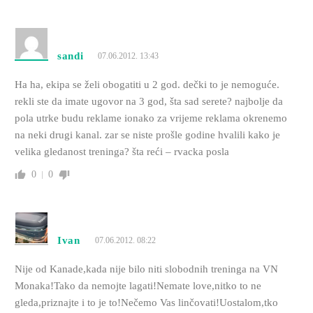
sandi
07.06.2012. 13:43
Ha ha, ekipa se želi obogatiti u 2 god. dečki to je nemoguće.
rekli ste da imate ugovor na 3 god, šta sad serete? najbolje da
pola utrke budu reklame ionako za vrijeme reklama okrenemo
na neki drugi kanal. zar se niste prošle godine hvalili kako je
velika gledanost treninga? šta reći – rvacka posla
0
0
Ivan
07.06.2012. 08:22
Nije od Kanade,kada nije bilo niti slobodnih treninga na VN
Monaka!Tako da nemojte lagati!Nemate love,nitko to ne
gleda,priznajte i to je to!Nečemo Vas linčovati!Uostalom,tko