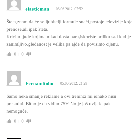
elasticman
06.06.2012. 07:52
Šteta,znam da će se ljubitelji formule snaći,postoje televizije koje
prenose,ali ipak šteta.
Krivim ljude kojima nikad dosta para,iskoriste priliku sad kad je
zanimljivo,gledanost je velika pa ajde da povisimo cijenu.
0
0
Fernandinho
05.06.2012. 21:29
Samo neka smanje reklame a ovi treninzi mi ionako nisu
presudni. Bitno je da vidim 75% što je još uvijek ipak
nemoguće.
0
0