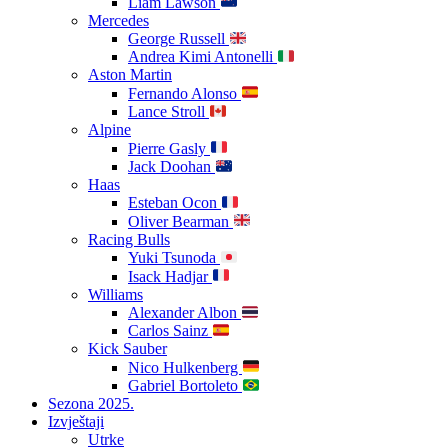
Liam Lawson
Mercedes
George Russell
Andrea Kimi Antonelli
Aston Martin
Fernando Alonso
Lance Stroll
Alpine
Pierre Gasly
Jack Doohan
Haas
Esteban Ocon
Oliver Bearman
Racing Bulls
Yuki Tsunoda
Isack Hadjar
Williams
Alexander Albon
Carlos Sainz
Kick Sauber
Nico Hulkenberg
Gabriel Bortoleto
Sezona 2025.
Izvještaji
Utrke