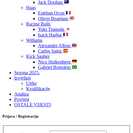
Jack Doohan
Haas
Esteban Ocon
Oliver Bearman
Racing Bulls
Yuki Tsunoda
Isack Hadjar
Williams
Alexander Albon
Carlos Sainz
Kick Sauber
Nico Hulkenberg
Gabriel Bortoleto
Sezona 2025.
Izvještaji
Utrke
Kvalifikacije
Analiza
Povijest
OSTALE VIJESTI
Prijava / Registracija