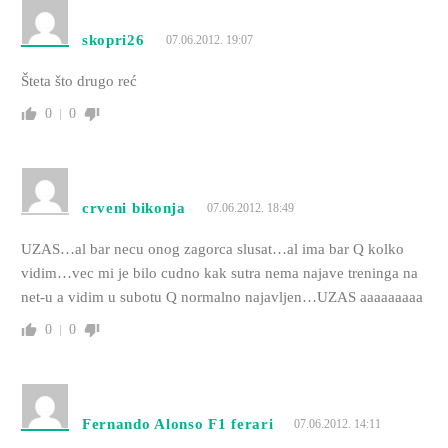
skopri26
07.06.2012. 19:07
Šteta što drugo reć
0
0
crveni bikonja
07.06.2012. 18:49
UZAS…al bar necu onog zagorca slusat…al ima bar Q kolko
vidim…vec mi je bilo cudno kak sutra nema najave treninga na
net-u a vidim u subotu Q normalno najavljen…UZAS aaaaaaaaa
0
0
Fernando Alonso F1 ferari
07.06.2012. 14:11