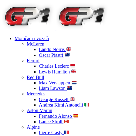
Momčadi i vozači
McLaren
Lando Norris
Oscar Piastri
Ferrari
Charles Leclerc
Lewis Hamilton
Red Bull
Max Verstappen
Liam Lawson
Mercedes
George Russell
Andrea Kimi Antonelli
Aston Martin
Fernando Alonso
Lance Stroll
Alpine
Pierre Gasly