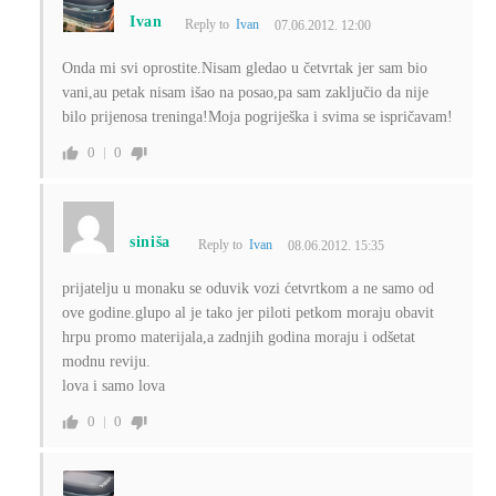
Ivan
Reply to
Ivan
07.06.2012. 12:00
Onda mi svi oprostite.Nisam gledao u četvrtak jer sam bio
vani,au petak nisam išao na posao,pa sam zaključio da nije
bilo prijenosa treninga!Moja pogriješka i svima se ispričavam!
0
0
siniša
Reply to
Ivan
08.06.2012. 15:35
prijatelju u monaku se oduvik vozi ćetvrtkom a ne samo od
ove godine.glupo al je tako jer piloti petkom moraju obavit
hrpu promo materijala,a zadnjih godina moraju i odšetat
modnu reviju.
lova i samo lova
0
0