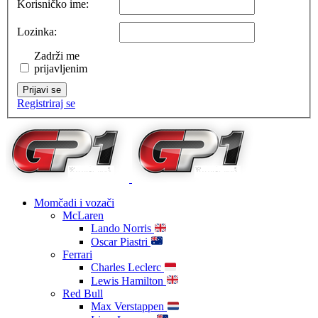
Korisničko ime:
Lozinka:
Zadrži me
prijavljenim
Prijavi se
Registriraj se
Momčadi i vozači
McLaren
Lando Norris
Oscar Piastri
Ferrari
Charles Leclerc
Lewis Hamilton
Red Bull
Max Verstappen