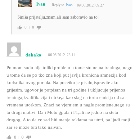
Ivan
Reply to
Ivan
09.06.2012. 09:27
Siniša prijatelju,znam,ali sam zaboravio na to!
0
0
dakako
06.06.2012. 23:11
Po mom sudu nije toliki problem u tome sto nema treninga, nego
u tome da se po tko zna koji put javlja kronicna amnezija kod
korisnika ovog portala. Na pocetku je pisalo,ispravite ako
grijesim, ugovor je potpisan na tri godine i ukljucuje prijenos
treninga,kvalifikacija i utrke,a kao slag na tortu emisija od sat
vremena utorkom. Znaci ne vjerujem u nagle promjene,nego su
tu drugi motivi. Da i Moto gp,da i F1,ali ne jedno na stetu
drugog. A to da ce sad biti manje reklama na utrci, pa ljudi moji
zar se moze biti tako naivan.
0
0