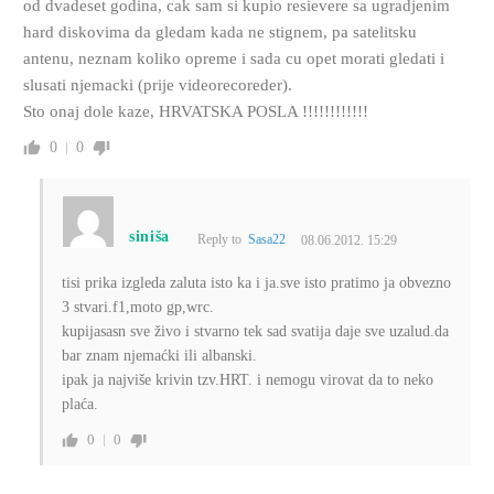
od dvadeset godina, cak sam si kupio resievere sa ugradjenim
hard diskovima da gledam kada ne stignem, pa satelitsku
antenu, neznam koliko opreme i sada cu opet morati gledati i
slusati njemacki (prije videorecoreder).
Sto onaj dole kaze, HRVATSKA POSLA !!!!!!!!!!!!
0
0
siniša
Reply to
Sasa22
08.06.2012. 15:29
tisi prika izgleda zaluta isto ka i ja.sve isto pratimo ja obvezno
3 stvari.f1,moto gp,wrc.
kupijasasn sve živo i stvarno tek sad svatija daje sve uzalud.da
bar znam njemaćki ili albanski.
ipak ja najviše krivin tzv.HRT. i nemogu virovat da to neko
plaća.
0
0