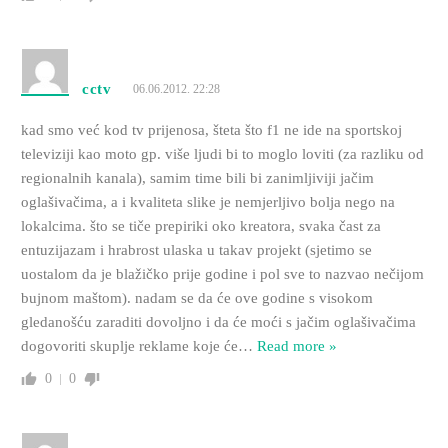
cctv
06.06.2012. 22:28
kad smo već kod tv prijenosa, šteta što f1 ne ide na sportskoj
televiziji kao moto gp. više ljudi bi to moglo loviti (za razliku od
regionalnih kanala), samim time bili bi zanimljiviji jačim
oglašivačima, a i kvaliteta slike je nemjerljivo bolja nego na
lokalcima. što se tiče prepiriki oko kreatora, svaka čast za
entuzijazam i hrabrost ulaska u takav projekt (sjetimo se
uostalom da je blažičko prije godine i pol sve to nazvao nečijom
bujnom maštom). nadam se da će ove godine s visokom
gledanošću zaraditi dovoljno i da će moći s jačim oglašivačima
dogovoriti skuplje reklame koje će
…
Read more »
0
0