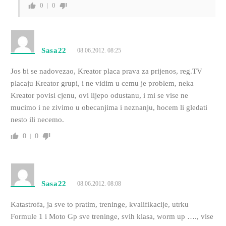
0
0
Sasa22
08.06.2012. 08:25
Jos bi se nadovezao, Kreator placa prava za prijenos, reg.TV
placaju Kreator grupi, i ne vidim u cemu je problem, neka
Kreator povisi cjenu, ovi lijepo odustanu, i mi se vise ne
mucimo i ne zivimo u obecanjima i neznanju, hocem li gledati
nesto ili necemo.
0
0
Sasa22
08.06.2012. 08:08
Katastrofa, ja sve to pratim, treninge, kvalifikacije, utrku
Formule 1 i Moto Gp sve treninge, svih klasa, worm up …., vise