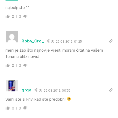
najbolji ste ^^
0
0
Roby_Cro_
25.03.2012. 01:25
meni je žao što najnovije vijesti moram čitat na vašem
forumu blitz news!
0
0
grga
25.03.2012. 00:55
Sami ste si krivi kad ste predobri!
0
0