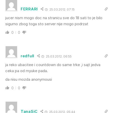
FERRARI
25.03.2012. 07:15
jucer nism mogo doc na stranicu sve do 18 sati to je bilo
sigurno zbog toga sto server nije mogo podrzat
0
0
redfull
25.03.2012. 06:55
ja reko ubacitee i countdown do same trke ,i sajt jedva
ceka pa od myuke pada.
da nisu mozda anonymousi
0
0
TanaSiC
25.03.2012. 05:44