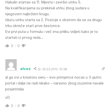
Habulin startao sa 11. Mjesta i završio utrku 5.
Na kvalifikacijama su prekinuli utrku zbog sudara u
njegovom najbržem krugu.
Iduću utrku starta sa 2. Pozicije s obzirom da se za drugu
trku okreče start prve šestorice.
Evi prvi puta u formulu i več ima priliku vidjeti kako je to
startati iz prvog reda…
0
0
alvez
25.03.2012. 10:38
al ga ovi u kreatoru seru – evo primjerice nocas u 3 ujutro
portal i dalje ne radi nikako – naravno zbog izuzetne navale
posjetitelja
xD
0
0