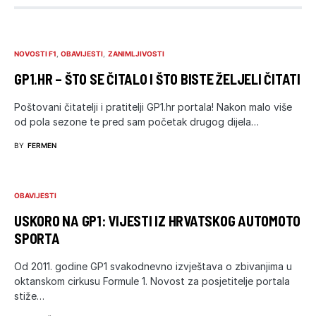
NOVOSTI F1
OBAVIJESTI
ZANIMLJIVOSTI
GP1.HR – ŠTO SE ČITALO I ŠTO BISTE ŽELJELI ČITATI
Poštovani čitatelji i pratitelji GP1.hr portala! Nakon malo više
od pola sezone te pred sam početak drugog dijela…
BY
FERMEN
OBAVIJESTI
USKORO NA GP1: VIJESTI IZ HRVATSKOG AUTOMOTO
SPORTA
Od 2011. godine GP1 svakodnevno izvještava o zbivanjima u
oktanskom cirkusu Formule 1. Novost za posjetitelje portala
stiže…