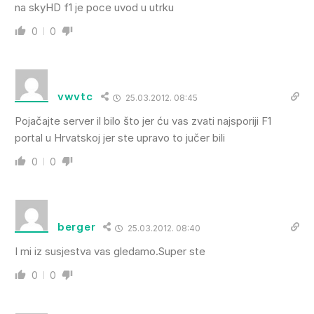
na skyHD f1 je poce uvod u utrku
0
0
vwvtc
25.03.2012. 08:45
Pojačajte server il bilo što jer ću vas zvati najsporiji F1
portal u Hrvatskoj jer ste upravo to jučer bili
0
0
berger
25.03.2012. 08:40
I mi iz susjestva vas gledamo.Super ste
0
0