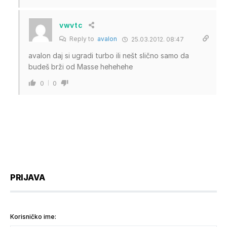
vwvtc
Reply to
avalon
25.03.2012. 08:47
avalon daj si ugradi turbo ili nešt slično samo da
budeš brži od Masse hehehehe
0
0
PRIJAVA
Korisničko ime: