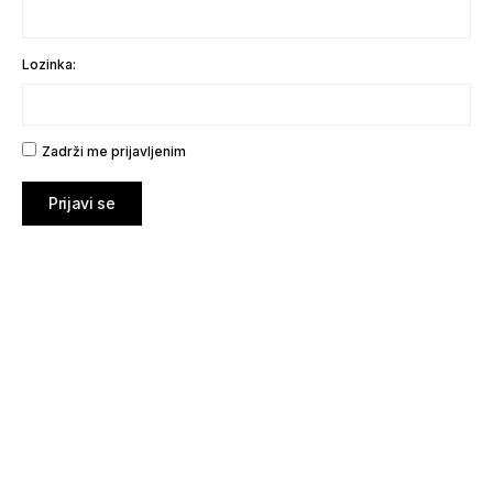
Lozinka:
Zadrži me prijavljenim
Prijavi se