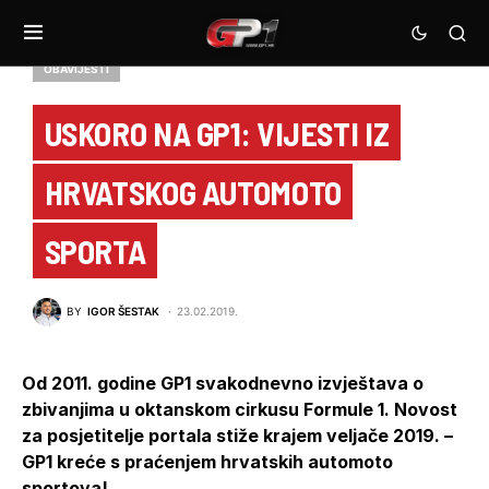
OBAVIJESTI
USKORO NA GP1: VIJESTI IZ
HRVATSKOG AUTOMOTO
SPORTA
BY
IGOR ŠESTAK
23.02.2019.
Od 2011. godine GP1 svakodnevno izvještava o
zbivanjima u oktanskom cirkusu Formule 1. Novost
za posjetitelje portala stiže krajem veljače 2019. –
GP1 kreće s praćenjem hrvatskih automoto
sportova!