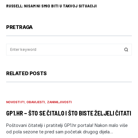
RUSSELL: NISAM NI SMIO BITI U TAKVOJ SITUACIJI
PRETRAGA
RELATED POSTS
NOVOSTI F1
OBAVIJESTI
ZANIMLJIVOSTI
GP1.HR – ŠTO SE ČITALO I ŠTO BISTE ŽELJELI ČITATI
Poštovani čitatelji i pratitelji GP1.hr portala! Nakon malo više
od pola sezone te pred sam početak drugog dijela…