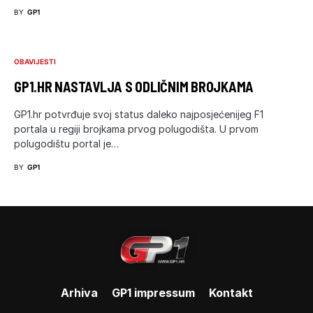
BY
GP1
OBAVIJESTI
GP1.HR NASTAVLJA S ODLIČNIM BROJKAMA
GP1.hr potvrđuje svoj status daleko najposjećenijeg F1
portala u regiji brojkama prvog polugodišta. U prvom
polugodištu portal je…
BY
GP1
Arhiva
GP1 impressum
Kontakt