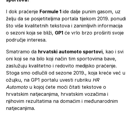
I dok praćenje
Formule 1
ide dalje punim gasom, uz
želju da se posjetiteljima portala tijekom 2019. ponudi
što više kvalitetnih tekstova i zanimljivih informacija
o sezoni koja se bliži,
GP1
će vrlo brzo proširiti svoje
područje interesa.
Smatramo da
hrvatski automoto sportovi
, kao i svi
oni koji se na bilo koji način tim sportovima bave,
zaslužuju kvalitetno i redovito medijsko praćenje.
Stoga smo odlučili od sezone 2019., koja kreće već u
ožujku, na GP1 portalu uvesti rubriku
HR
Automoto
u kojoj ćete moći čitati tekstove o
hrvatskim natjecanjima, hrvatskim vozačima i
njihovim rezultatima na domaćim i međunarodnim
natjecanjima.