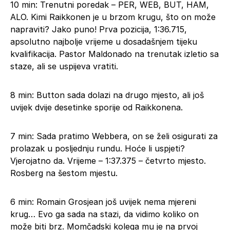
10 min: Trenutni poredak – PER, WEB, BUT, HAM,
ALO. Kimi Raikkonen je u brzom krugu, što on može
napraviti? Jako puno! Prva pozicija, 1:36.715,
apsolutno najbolje vrijeme u dosadašnjem tijeku
kvalifikacija. Pastor Maldonado na trenutak izletio sa
staze, ali se uspijeva vratiti.
8 min: Button sada dolazi na drugo mjesto, ali još
uvijek dvije desetinke sporije od Raikkonena.
7 min: Sada pratimo Webbera, on se želi osigurati za
prolazak u posljednju rundu. Hoće li uspjeti?
Vjerojatno da. Vrijeme – 1:37.375 – četvrto mjesto.
Rosberg na šestom mjestu.
6 min: Romain Grosjean još uvijek nema mjereni
krug… Evo ga sada na stazi, da vidimo koliko on
može biti brz. Momčadski kolega mu je na prvoj