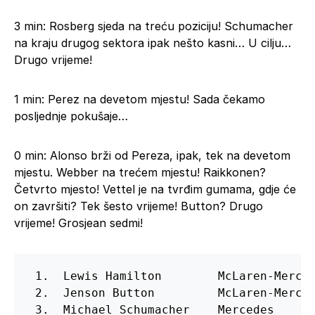
3 min: Rosberg sjeda na treću poziciju! Schumacher
na kraju drugog sektora ipak nešto kasni… U cilju…
Drugo vrijeme!
1 min: Perez na devetom mjestu! Sada čekamo
posljednje pokušaje…
0 min: Alonso brži od Pereza, ipak, tek na devetom
mjestu. Webber na trećem mjestu! Raikkonen?
Četvrto mjesto! Vettel je na tvrđim gumama, gdje će
on završiti? Tek šesto vrijeme! Button? Drugo
vrijeme! Grosjean sedmi!
 1.  Lewis Hamilton        McLaren-Merced
 2.  Jenson Button         McLaren-Merced
 3.  Michael Schumacher    Mercedes      