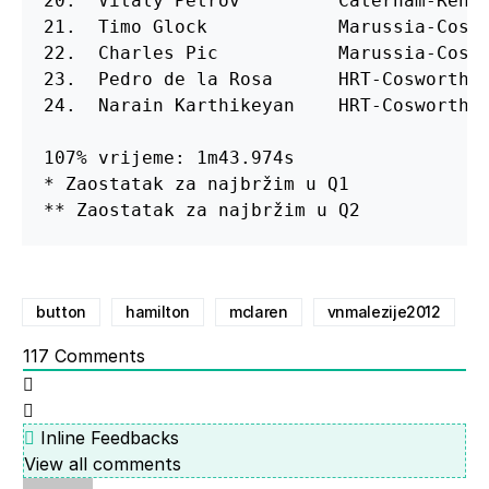
20.  Vitaly Petrov         Caterham-Renau
21.  Timo Glock            Marussia-Coswo
22.  Charles Pic           Marussia-Coswo
23.  Pedro de la Rosa      HRT-Cosworth  
24.  Narain Karthikeyan    HRT-Cosworth  
107% vrijeme: 1m43.974s

* Zaostatak za najbržim u Q1

** Zaostatak za najbržim u Q2
button
hamilton
mclaren
vnmalezije2012
117
Comments
Inline Feedbacks
View all comments