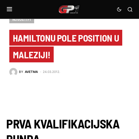
NOVOSTI F1
HAMILTONU POLE POSITION U
MALEZIJI!
BY
AVETMA
24.03.2012.
PRVA KVALIFIKACIJSKA
RUNDA