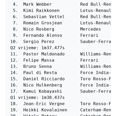
 4.  Mark Webber           Red Bull-Renau
 5.  Kimi Raikkonen        Lotus-Renault 
 6.  Sebastian Vettel      Red Bull-Renau
 7.  Romain Grosjean       Lotus-Renault 
 8.  Nico Rosberg          Mercedes      
 9.  Fernando Alonso       Ferrari       
10.  Sergio Perez          Sauber-Ferrari
Q2 vrijeme: 1m37.477s                    
11.  Pastor Maldonado      Williams-Renau
12.  Felipe Massa          Ferrari       
13.  Bruno Senna           Williams-Renau
14.  Paul di Resta         Force India-Me
15.  Daniel Ricciardo      Toro Rosso-Fer
16.  Nico Hulkenberg       Force India-Me
17.  Kamui Kobayashi       Sauber-Ferrari
Q1 vrijeme: 1m38.437s                    
18.  Jean-Eric Vergne      Toro Rosso-Fer
19.  Heikki Kovalainen     Caterham-Renau