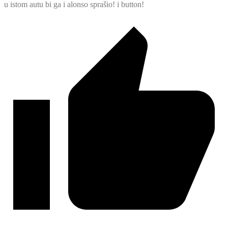
u istom autu bi ga i alonso sprašio! i button!