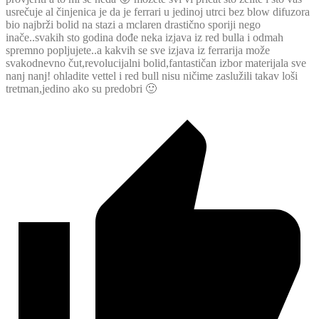
usrečuje al činjenica je da je ferrari u jedinoj utrci bez blow difuzora
bio najbrži bolid na stazi a mclaren drastično sporiji nego
inače..svakih sto godina dođe neka izjava iz red bulla i odmah
spremno popljujete..a kakvih se sve izjava iz ferrarija može
svakodnevno čut,revolucijalni bolid,fantastičan izbor materijala sve
nanj nanj! ohladite vettel i red bull nisu ničime zaslužili takav loši
tretman,jedino ako su predobri 🙂