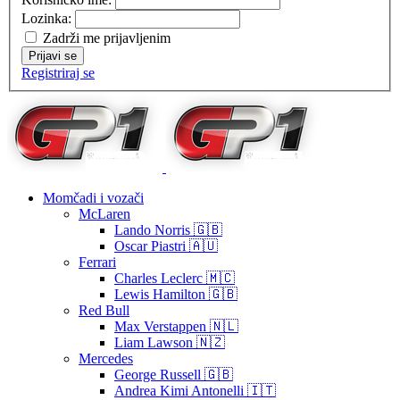
Lozinka:
Zadrži me prijavljenim
Prijavi se
Registriraj se
Momčadi i vozači
McLaren
Lando Norris 🇬🇧
Oscar Piastri 🇦🇺
Ferrari
Charles Leclerc 🇲🇨
Lewis Hamilton 🇬🇧
Red Bull
Max Verstappen 🇳🇱
Liam Lawson 🇳🇿
Mercedes
George Russell 🇬🇧
Andrea Kimi Antonelli 🇮🇹