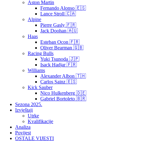
Aston Martin
Fernando Alonso 🇪🇸
Lance Stroll 🇨🇦
Alpine
Pierre Gasly 🇫🇷
Jack Doohan 🇦🇺
Haas
Esteban Ocon 🇫🇷
Oliver Bearman 🇬🇧
Racing Bulls
Yuki Tsunoda 🇯🇵
Isack Hadjar 🇫🇷
Williams
Alexander Albon 🇹🇭
Carlos Sainz 🇪🇸
Kick Sauber
Nico Hulkenberg 🇩🇪
Gabriel Bortoleto 🇧🇷
Sezona 2025.
Izvještaji
Utrke
Kvalifikacije
Analiza
Povijest
OSTALE VIJESTI