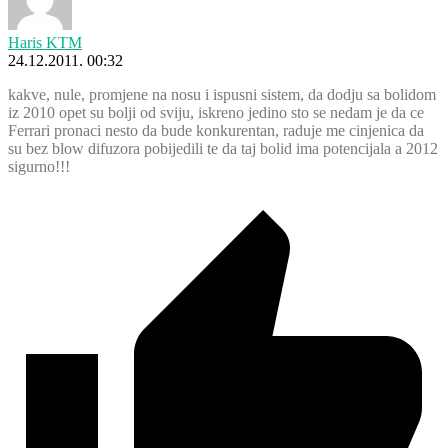
Haris KTM
24.12.2011. 00:32
kakve, nule, promjene na nosu i ispusni sistem, da dodju sa bolidom
iz 2010 opet su bolji od sviju, iskreno jedino sto se nedam je da ce
Ferrari pronaci nesto da bude konkurentan, raduje me cinjenica da
su bez blow difuzora pobijedili te da taj bolid ima potencijala a 2012
sigurno!!!