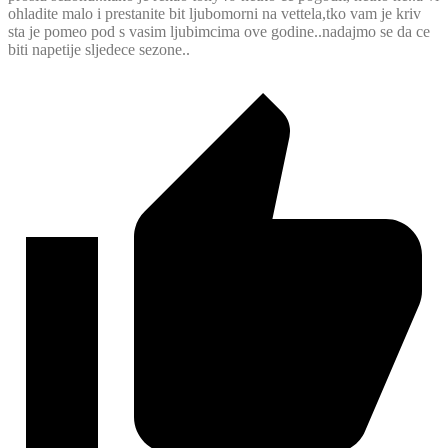
ohladite malo i prestanite bit ljubomorni na vettela,tko vam je kriv
sta je pomeo pod s vasim ljubimcima ove godine..nadajmo se da ce
biti napetije sljedece sezone..