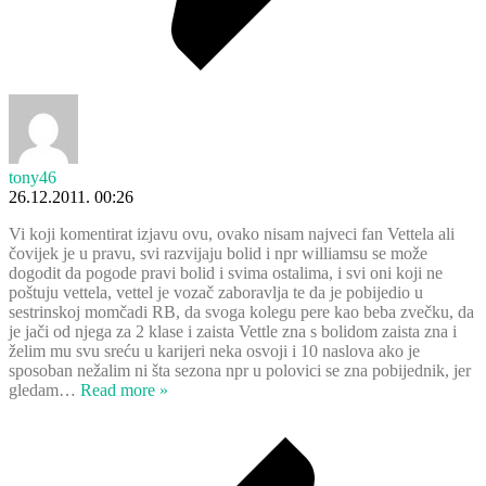
tony46
26.12.2011. 00:26
Vi koji komentirat izjavu ovu, ovako nisam najveci fan Vettela ali
čovijek je u pravu, svi razvijaju bolid i npr williamsu se može
dogodit da pogode pravi bolid i svima ostalima, i svi oni koji ne
poštuju vettela, vettel je vozač zaboravlja te da je pobijedio u
sestrinskoj momčadi RB, da svoga kolegu pere kao beba zvečku, da
je jači od njega za 2 klase i zaista Vettle zna s bolidom zaista zna i
želim mu svu sreću u karijeri neka osvoji i 10 naslova ako je
sposoban nežalim ni šta sezona npr u polovici se zna pobijednik, jer
gledam
…
Read more »