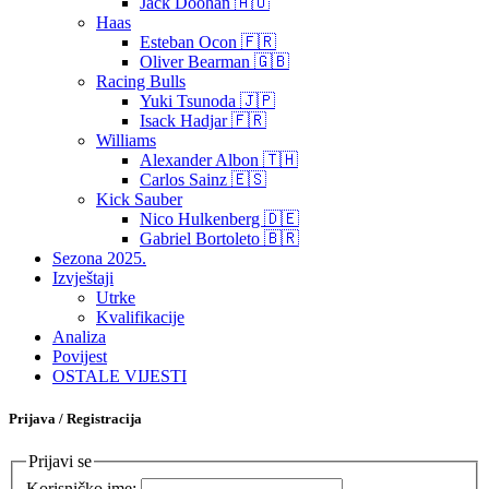
Jack Doohan 🇦🇺
Haas
Esteban Ocon 🇫🇷
Oliver Bearman 🇬🇧
Racing Bulls
Yuki Tsunoda 🇯🇵
Isack Hadjar 🇫🇷
Williams
Alexander Albon 🇹🇭
Carlos Sainz 🇪🇸
Kick Sauber
Nico Hulkenberg 🇩🇪
Gabriel Bortoleto 🇧🇷
Sezona 2025.
Izvještaji
Utrke
Kvalifikacije
Analiza
Povijest
OSTALE VIJESTI
Prijava / Registracija
Prijavi se
Korisničko ime: