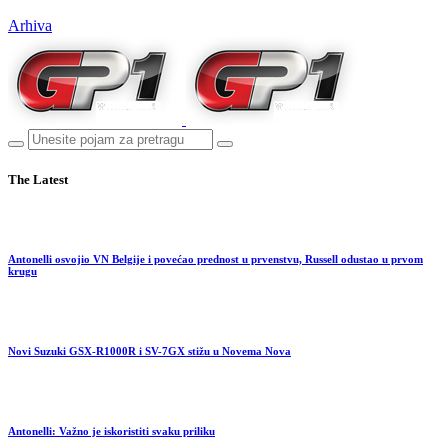
Arhiva
The Latest
Antonelli osvojio VN Belgije i povećao prednost u prvenstvu, Russell odustao u prvom
krugu
Novi Suzuki GSX-R1000R i SV-7GX stižu u Novema Nova
Antonelli: Važno je iskoristiti svaku priliku