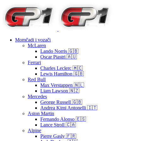
Momčadi i vozači
McLaren
Lando Norris 🇬🇧
Oscar Piastri 🇦🇺
Ferrari
Charles Leclerc 🇲🇨
Lewis Hamilton 🇬🇧
Red Bull
Max Verstappen 🇳🇱
Liam Lawson 🇳🇿
Mercedes
George Russell 🇬🇧
Andrea Kimi Antonelli 🇮🇹
Aston Martin
Fernando Alonso 🇪🇸
Lance Stroll 🇨🇦
Alpine
Pierre Gasly 🇫🇷