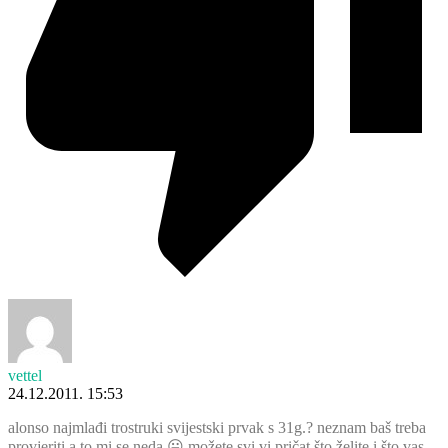
vettel
24.12.2011. 15:53
alonso najmlađi trostruki svijestski prvak s 31g.? neznam baš treba
provjeriti a to mi se neda 😛 možete svi vi pričat što želite i što vas