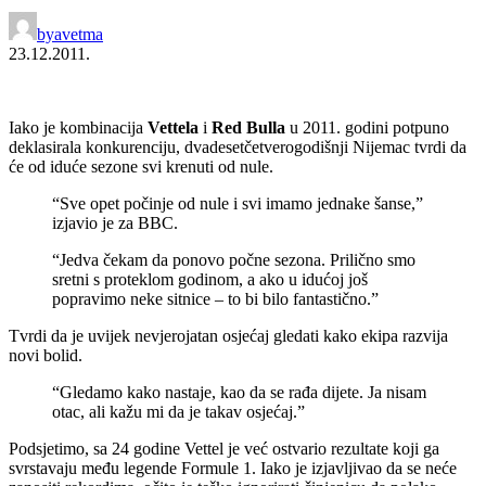
by
avetma
23.12.2011.
Iako je kombinacija
Vettela
i
Red Bulla
u 2011. godini potpuno
deklasirala konkurenciju, dvadesetčetverogodišnji Nijemac tvrdi da
će od iduće sezone svi krenuti od nule.
“Sve opet počinje od nule i svi imamo jednake šanse,”
izjavio je za BBC.
“Jedva čekam da ponovo počne sezona. Prilično smo
sretni s proteklom godinom, a ako u idućoj još
popravimo neke sitnice – to bi bilo fantastično.”
Tvrdi da je uvijek nevjerojatan osjećaj gledati kako ekipa razvija
novi bolid.
“Gledamo kako nastaje, kao da se rađa dijete. Ja nisam
otac, ali kažu mi da je takav osjećaj.”
Podsjetimo, sa 24 godine Vettel je već ostvario rezultate koji ga
svrstavaju među legende Formule 1. Iako je izjavljivao da se neće