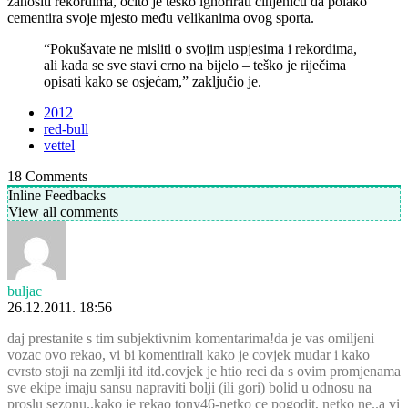
zanositi rekordima, očito je teško ignorirati činjenicu da polako
cementira svoje mjesto među velikanima ovog sporta.
“Pokušavate ne misliti o svojim uspjesima i rekordima,
ali kada se sve stavi crno na bijelo – teško je riječima
opisati kako se osjećam,” zaključio je.
2012
red-bull
vettel
18
Comments
Inline Feedbacks
View all comments
buljac
26.12.2011. 18:56
daj prestanite s tim subjektivnim komentarima!da je vas omiljeni
vozac ovo rekao, vi bi komentirali kako je covjek mudar i kako
cvrsto stoji na zemlji itd itd.covjek je htio reci da s ovim promjenama
sve ekipe imaju sansu napraviti bolji (ili gori) bolid u odnosu na
proslu sezonu..kako je rekao tony46-netko ce pogodit, netko ne..a vi