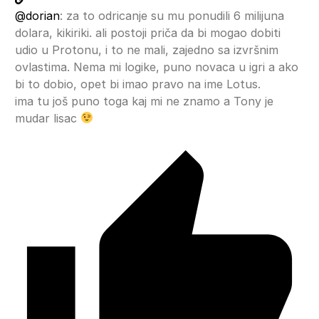
@dorian
: za to odricanje su mu ponudili 6 milijuna
dolara, kikiriki. ali postoji priča da bi mogao dobiti
udio u Protonu, i to ne mali, zajedno sa izvršnim
ovlastima. Nema mi logike, puno novaca u igri a ako
bi to dobio, opet bi imao pravo na ime Lotus.
ima tu još puno toga kaj mi ne znamo a Tony je
mudar lisac