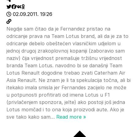
02.09.2011. 19:26
Negdje sam čitao da je Fernandez pristao na
odricanje prava na Team Lotus brand, ali da je za to
odricanje debelo obeštećen vlasničkim udjelom u
jednoj drugoj zrakoplovnoj kopaniji (zaboravio sam
naziv) čija vrijednost premašuje tržišnu vrijednost
branda Team Lotus. navodno bi se današnji Team
Lotus Renault dogodine trebao zvati Caterham Air
Asia Renault. Ne znam je li ta spekulacija točna, ali bi
itekako imala smisla jer Fernandes zacijelo ne može
u potpunosti profitirati od imena Lotus u F1
(privlačenjem sponzora, jelte) ako postoji još jedna
Lotus momčad i to ona koja proizvodi aute. Ako je
sve tako kako sam
…
Read more »