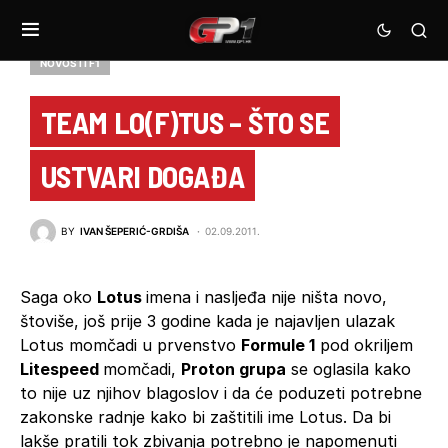
NOVOSTI F1
TEAM LO(F)TUS – ŠTO SE
USTVARI DOGAĐA
BY
IVAN ŠEPERIĆ-GRDIŠA
02.09.2011.
Saga oko
Lotus
imena i nasljeđa nije ništa novo,
štoviše, još prije 3 godine kada je najavljen ulazak
Lotus momčadi u prvenstvo
Formule 1
pod okriljem
Litespeed
momčadi,
Proton grupa
se oglasila kako
to nije uz njihov blagoslov i da će poduzeti potrebne
zakonske radnje kako bi zaštitili ime Lotus. Da bi
lakše pratili tok zbivanja potrebno je napomenuti