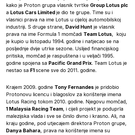
kako je Proton grupa vlasnik tvrtke
Group Lotus plc
a
Lotus Cars Limited
je dio te grupe. Time su i
vlasnici prava na ime Lotus u cijeloj automobilskoj
industriji. S druge strane,
David Hunt
je vlasnik
prava na ime Formula 1 momčadi
Team Lotus
, koju
je kupio u listopadu 1994. godine i natjecao se na
posljednje dvije utrke sezone. Uslijed financijskog
pritiska, momčad je raspuštena i u veljači 1995.
godine spojena sa
Pacific Grand Prix
. Team Lotus je
nestao sa
F1
scene sve do 2011. godine.
Krajem 2009. godine
Tony Fernandes
je pridobio
Protonovu licencu i blagoslov za korištenje imena
Lotus Racing tokom 2010. godine. Njegovu momčad,
1 Malaysia Racing Team
, i cijeli projekt je poduprla
malezijska vlada i sve se činilo divno i krasno. Ali, na
kraju godine, pod utjecajem direktora Proton grupe,
Danya Bahara
, prava na korištenje imena su