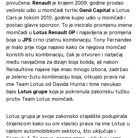
povučena.
Renault
je krajem 2009. godine prodao
većinski udio u momčadi tvrtki
Genii Capital
a Lotus
Cars je tokom 2010. godine kupio udio u momčadi i
postao glavni sponzor. To je iniciralo promjenu imena
momčadi u
Lotus Renault GP
i najavljena je promjena
boja u
JPS
crno-zlatnu kombinaciju. Tony Fernandes
je malo prije toga najavio kako će njegova momčad
koristiti istu kombinaciju, čak je otvoren i natječaj
među navijačima za dizajn boja bolida, ali nakon
Renaultove najave nije imao mnogo izbora, zadržao
je zeleno-žutu kombinaciju boja, otkupio prava na
ime Team Lotus od Davida Hunta i time navukao
bijes
Lotus grupe
koja je pokrenula zakonsku tužbu
protiv Team Lotus momčadi.
Lotus grupa je svoje zakonsko stajalište podupirala
činjenicom kako su oni vlasnici prava na ime Lotus u
cijelom automobilskom sektoru, što uključuje i