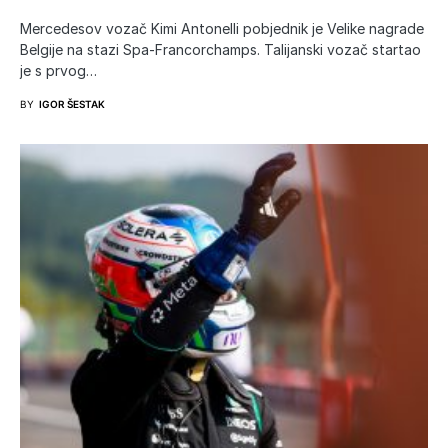
Mercedesov vozač Kimi Antonelli pobjednik je Velike nagrade
Belgije na stazi Spa-Francorchamps. Talijanski vozač startao
je s prvog…
BY
IGOR ŠESTAK