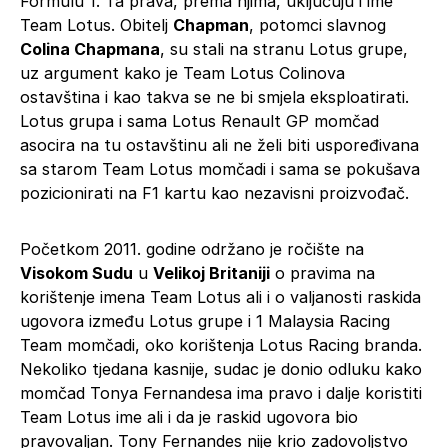
Formulu 1. Ta prava, prema njima, uključuju i ime
Team Lotus. Obitelj
Chapman
, potomci slavnog
Colina Chapmana
, su stali na stranu Lotus grupe,
uz argument kako je Team Lotus Colinova
ostavština i kao takva se ne bi smjela eksploatirati.
Lotus grupa i sama Lotus Renault GP momčad
asocira na tu ostavštinu ali ne želi biti uspoređivana
sa starom Team Lotus momčadi i sama se pokušava
pozicionirati na F1 kartu kao nezavisni proizvođač.
Početkom 2011. godine održano je ročište na
Visokom Sudu
u
Velikoj Britaniji
o pravima na
korištenje imena Team Lotus ali i o valjanosti raskida
ugovora između Lotus grupe i 1 Malaysia Racing
Team momčadi, oko korištenja Lotus Racing branda.
Nekoliko tjedana kasnije, sudac je donio odluku kako
momčad Tonya Fernandesa ima pravo i dalje koristiti
Team Lotus ime ali i da je raskid ugovora bio
pravovaljan. Tony Fernandes nije krio zadovoljstvo