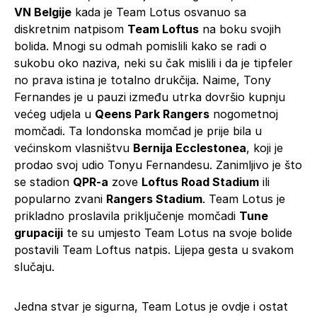
VN Belgije
kada je Team Lotus osvanuo sa
diskretnim natpisom
Team Loftus
na boku svojih
bolida. Mnogi su odmah pomislili kako se radi o
sukobu oko naziva, neki su čak mislili i da je tipfeler
no prava istina je totalno drukčija. Naime, Tony
Fernandes je u pauzi između utrka dovršio kupnju
većeg udjela u
Qeens Park Rangers
nogometnoj
momčadi. Ta londonska momčad je prije bila u
većinskom vlasništvu
Bernija Ecclestonea
, koji je
prodao svoj udio Tonyu Fernandesu. Zanimljivo je što
se stadion
QPR-a
zove
Loftus Road Stadium
ili
popularno zvani
Rangers Stadium
. Team Lotus je
prikladno proslavila priključenje momčadi
Tune
grupaciji
te su umjesto Team Lotus na svoje bolide
postavili Team Loftus natpis. Lijepa gesta u svakom
slučaju.
Jedna stvar je sigurna, Team Lotus je ovdje i ostat