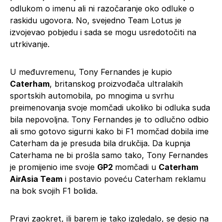
odlukom o imenu ali ni razočaranje oko odluke o
raskidu ugovora. No, svejedno Team Lotus je
izvojevao pobjedu i sada se mogu usredotočiti na
utrkivanje.
U međuvremenu, Tony Fernandes je kupio
Caterham
, britanskog proizvođača ultralakih
sportskih automobila, po mnogima u svrhu
preimenovanja svoje momčadi ukoliko bi odluka suda
bila nepovoljna. Tony Fernandes je to odlučno odbio
ali smo gotovo sigurni kako bi F1 momčad dobila ime
Caterham da je presuda bila drukčija. Da kupnja
Caterhama ne bi prošla samo tako, Tony Fernandes
je promijenio ime svoje
GP2
momčadi u
Caterham
AirAsia Team
i postavio poveću Caterham reklamu
na bok svojih F1 bolida.
Pravi zaokret, ili barem je tako izgledalo, se desio na