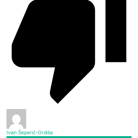
Ivan Šeperić-Grdiša