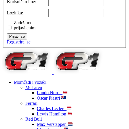
Korisničko ime:
Lozinka:
Zadrži me
prijavljenim
Prijavi se
Registriraj se
Momčadi i vozači
McLaren
Lando Norris
Oscar Piastri
Ferrari
Charles Leclerc
Lewis Hamilton
Red Bull
Max Verstappen