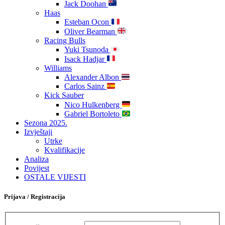
Jack Doohan
Haas
Esteban Ocon
Oliver Bearman
Racing Bulls
Yuki Tsunoda
Isack Hadjar
Williams
Alexander Albon
Carlos Sainz
Kick Sauber
Nico Hulkenberg
Gabriel Bortoleto
Sezona 2025.
Izvještaji
Utrke
Kvalifikacije
Analiza
Povijest
OSTALE VIJESTI
Prijava / Registracija