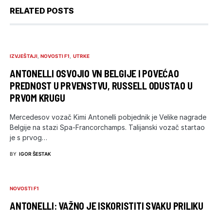
RELATED POSTS
IZVJEŠTAJI
NOVOSTI F1
UTRKE
ANTONELLI OSVOJIO VN BELGIJE I POVEĆAO
PREDNOST U PRVENSTVU, RUSSELL ODUSTAO U
PRVOM KRUGU
Mercedesov vozač Kimi Antonelli pobjednik je Velike nagrade
Belgije na stazi Spa-Francorchamps. Talijanski vozač startao
je s prvog…
BY
IGOR ŠESTAK
NOVOSTI F1
ANTONELLI: VAŽNO JE ISKORISTITI SVAKU PRILIKU