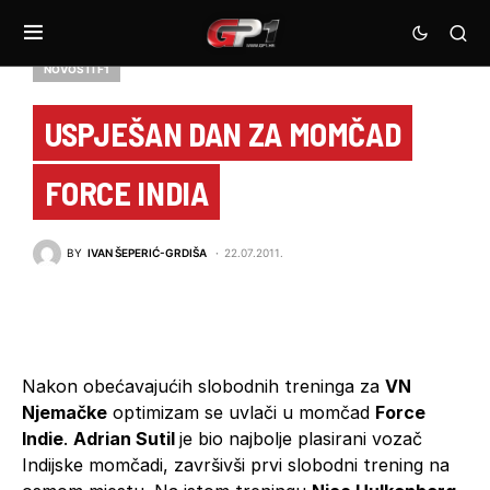
NOVOSTI F1
USPJEŠAN DAN ZA MOMČAD
FORCE INDIA
BY
IVAN ŠEPERIĆ-GRDIŠA
22.07.2011.
Nakon obećavajućih slobodnih treninga za
VN
Njemačke
optimizam se uvlači u momčad
Force
Indie
.
Adrian Sutil
je bio najbolje plasirani vozač
Indijske momčadi, završivši prvi slobodni trening na