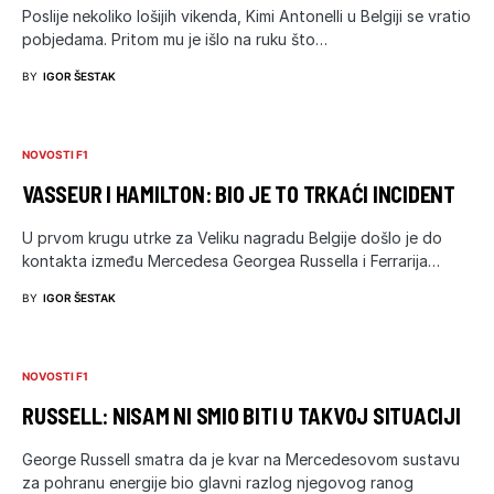
Poslije nekoliko lošijih vikenda, Kimi Antonelli u Belgiji se vratio
pobjedama. Pritom mu je išlo na ruku što…
BY
IGOR ŠESTAK
NOVOSTI F1
VASSEUR I HAMILTON: BIO JE TO TRKAĆI INCIDENT
U prvom krugu utrke za Veliku nagradu Belgije došlo je do
kontakta između Mercedesa Georgea Russella i Ferrarija…
BY
IGOR ŠESTAK
NOVOSTI F1
RUSSELL: NISAM NI SMIO BITI U TAKVOJ SITUACIJI
George Russell smatra da je kvar na Mercedesovom sustavu
za pohranu energije bio glavni razlog njegovog ranog