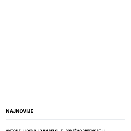
NAJNOVIJE
ANTONELLI OSVOJIO VN BELGIJE I POVEĆAO PREDNOST U