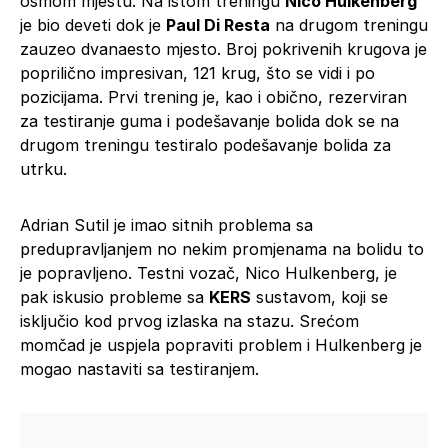
osmom mjestu. Na istom treningu
Nico Hulkenberg
je bio deveti dok je
Paul Di Resta
na drugom treningu
zauzeo dvanaesto mjesto. Broj pokrivenih krugova je
poprilično impresivan, 121 krug, što se vidi i po
pozicijama. Prvi trening je, kao i obično, rezerviran
za testiranje guma i podešavanje bolida dok se na
drugom treningu testiralo podešavanje bolida za
utrku.
Adrian Sutil je imao sitnih problema sa
predupravljanjem no nekim promjenama na bolidu to
je popravljeno. Testni vozač, Nico Hulkenberg, je
pak iskusio probleme sa
KERS
sustavom, koji se
isključio kod prvog izlaska na stazu. Srećom
momčad je uspjela popraviti problem i Hulkenberg je
mogao nastaviti sa testiranjem.