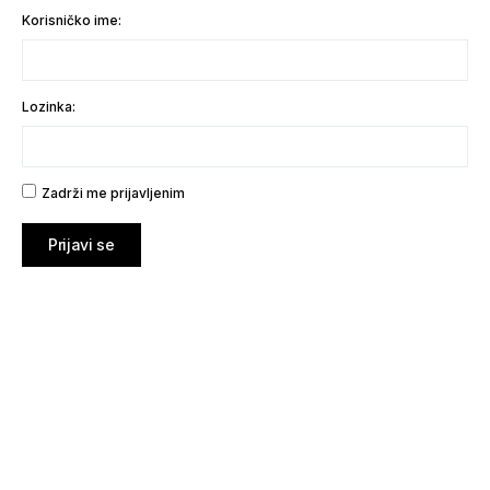
Korisničko ime:
Lozinka:
Zadrži me prijavljenim
Prijavi se