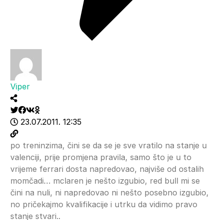
Viper
23.07.2011. 12:35
po treninzima, čini se da se je sve vratilo na stanje u
valenciji, prije promjena pravila, samo što je u to
vrijeme ferrari dosta napredovao, najviše od ostalih
momčadi… mclaren je nešto izgubio, red bull mi se
čini na nuli, ni napredovao ni nešto posebno izgubio,
no pričekajmo kvalifikacije i utrku da vidimo pravo
stanje stvari..