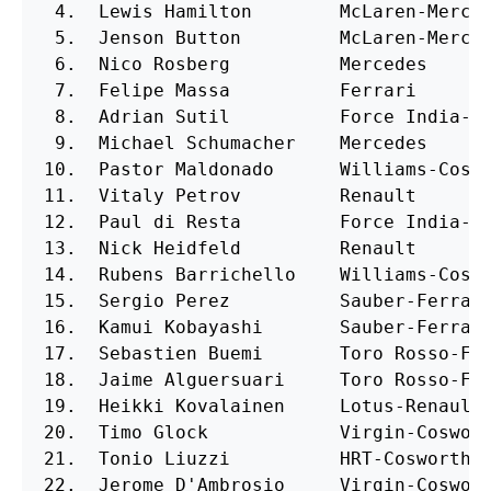
 4.  Lewis Hamilton        McLaren-Merced
 5.  Jenson Button         McLaren-Merced
 6.  Nico Rosberg          Mercedes      
 7.  Felipe Massa          Ferrari       
 8.  Adrian Sutil          Force India-Me
 9.  Michael Schumacher    Mercedes      
10.  Pastor Maldonado      Williams-Coswo
11.  Vitaly Petrov         Renault       
12.  Paul di Resta         Force India-Me
13.  Nick Heidfeld         Renault       
14.  Rubens Barrichello    Williams-Coswo
15.  Sergio Perez          Sauber-Ferrari
16.  Kamui Kobayashi       Sauber-Ferrari
17.  Sebastien Buemi       Toro Rosso-Fer
18.  Jaime Alguersuari     Toro Rosso-Fer
19.  Heikki Kovalainen     Lotus-Renault 
20.  Timo Glock            Virgin-Coswort
21.  Tonio Liuzzi          HRT-Cosworth  
22.  Jerome D'Ambrosio     Virgin-Coswort