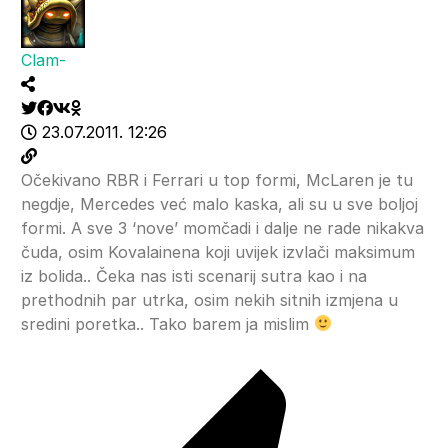
Clam-
23.07.2011. 12:26
Očekivano RBR i Ferrari u top formi, McLaren je tu
negdje, Mercedes već malo kaska, ali su u sve boljoj
formi. A sve 3 ‘nove’ momčadi i dalje ne rade nikakva
čuda, osim Kovalainena koji uvijek izvlači maksimum
iz bolida.. Čeka nas isti scenarij sutra kao i na
prethodnih par utrka, osim nekih sitnih izmjena u
sredini poretka.. Tako barem ja mislim