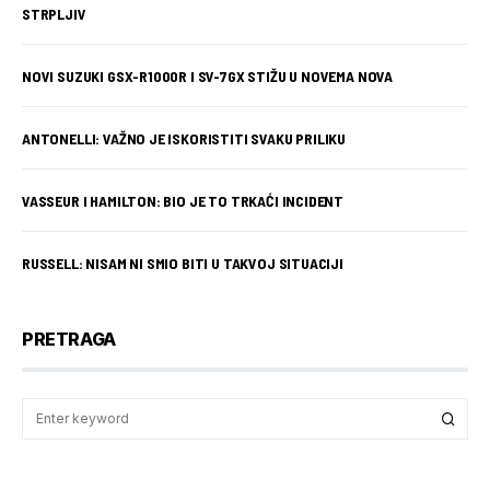
STRPLJIV
NOVI SUZUKI GSX-R1000R I SV-7GX STIŽU U NOVEMA NOVA
ANTONELLI: VAŽNO JE ISKORISTITI SVAKU PRILIKU
VASSEUR I HAMILTON: BIO JE TO TRKAĆI INCIDENT
RUSSELL: NISAM NI SMIO BITI U TAKVOJ SITUACIJI
PRETRAGA