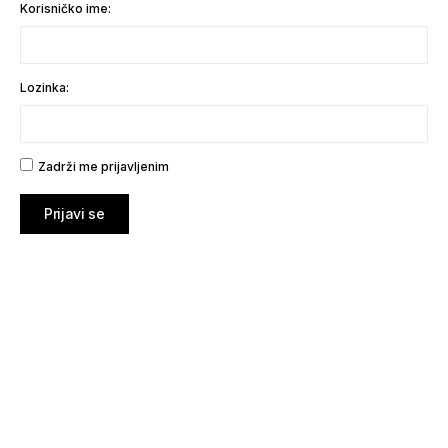
Korisničko ime:
Lozinka:
Zadrži me prijavljenim
Prijavi se