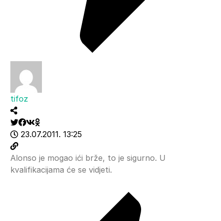
tifoz
23.07.2011. 13:25
Alonso je mogao ići brže, to je sigurno. U
kvalifikacijama će se vidjeti.