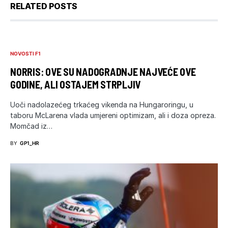
RELATED POSTS
NOVOSTI F1
NORRIS: OVE SU NADOGRADNJE NAJVEĆE OVE
GODINE, ALI OSTAJEM STRPLJIV
Uoči nadolazećeg trkaćeg vikenda na Hungaroringu, u
taboru McLarena vlada umjereni optimizam, ali i doza opreza.
Momčad iz…
BY
GP1_HR