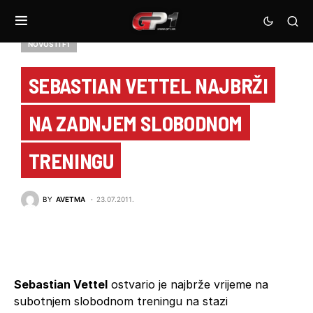
NOVOSTI F1
SEBASTIAN VETTEL NAJBRŽI
NA ZADNJEM SLOBODNOM
TRENINGU
BY
AVETMA
23.07.2011.
Sebastian Vettel
ostvario je najbrže vrijeme na
subotnjem slobodnom treningu na stazi