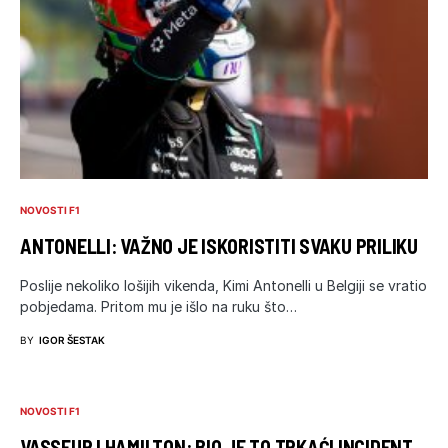
NOVOSTI F1
ANTONELLI: VAŽNO JE ISKORISTITI SVAKU PRILIKU
Poslije nekoliko lošijih vikenda, Kimi Antonelli u Belgiji se vratio
pobjedama. Pritom mu je išlo na ruku što…
BY
IGOR ŠESTAK
NOVOSTI F1
VASSEUR I HAMILTON: BIO JE TO TRKAĆI INCIDENT