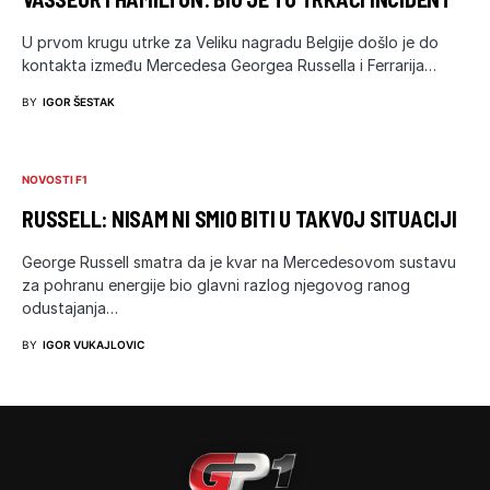
U prvom krugu utrke za Veliku nagradu Belgije došlo je do
kontakta između Mercedesa Georgea Russella i Ferrarija…
BY
IGOR ŠESTAK
NOVOSTI F1
RUSSELL: NISAM NI SMIO BITI U TAKVOJ SITUACIJI
George Russell smatra da je kvar na Mercedesovom sustavu
za pohranu energije bio glavni razlog njegovog ranog
odustajanja…
BY
IGOR VUKAJLOVIC