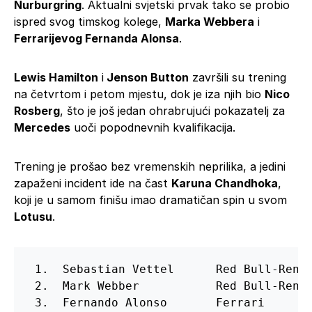
Nurburgring
. Aktualni svjetski prvak tako se probio
ispred svog timskog kolege,
Marka Webbera
i
Ferrarijevog Fernanda Alonsa
.
Lewis Hamilton
i
Jenson Button
završili su trening
na četvrtom i petom mjestu, dok je iza njih bio
Nico
Rosberg
, što je još jedan ohrabrujući pokazatelj za
Mercedes
uoči popodnevnih kvalifikacija.
Trening je prošao bez vremenskih neprilika, a jedini
zapaženi incident ide na čast
Karuna Chandhoka
,
koji je u samom finišu imao dramatičan spin u svom
Lotusu
.
 1.  Sebastian Vettel      Red Bull-Renau
 2.  Mark Webber           Red Bull-Renau
 3.  Fernando Alonso       Ferrari       