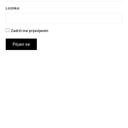
Lozinka:
Zadrži me prijavljenim
Prijavi se