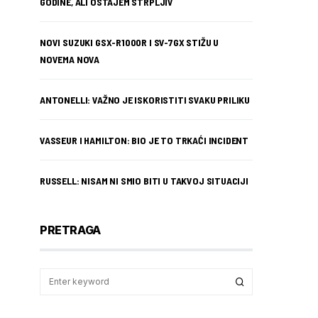
GODINE, ALI OSTAJEM STRPLJIV
NOVI SUZUKI GSX-R1000R I SV-7GX STIŽU U
NOVEMA NOVA
ANTONELLI: VAŽNO JE ISKORISTITI SVAKU PRILIKU
VASSEUR I HAMILTON: BIO JE TO TRKAĆI INCIDENT
RUSSELL: NISAM NI SMIO BITI U TAKVOJ SITUACIJI
PRETRAGA