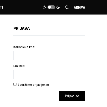
TI
ARHIVA
PRIJAVA
Korisničko ime:
Lozinka:
Zadrži me prijavljenim
Prijavi se