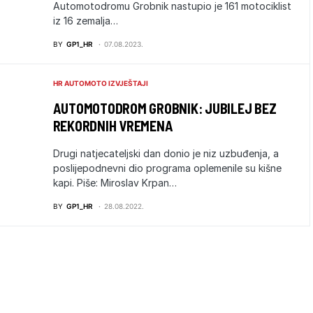
Automotodromu Grobnik nastupio je 161 motociklist
iz 16 zemalja…
BY
GP1_HR
07.08.2023.
HR AUTOMOTO IZVJEŠTAJI
AUTOMOTODROM GROBNIK: JUBILEJ BEZ
REKORDNIH VREMENA
Drugi natjecateljski dan donio je niz uzbuđenja, a
poslijepodnevni dio programa oplemenile su kišne
kapi. Piše: Miroslav Krpan…
BY
GP1_HR
28.08.2022.