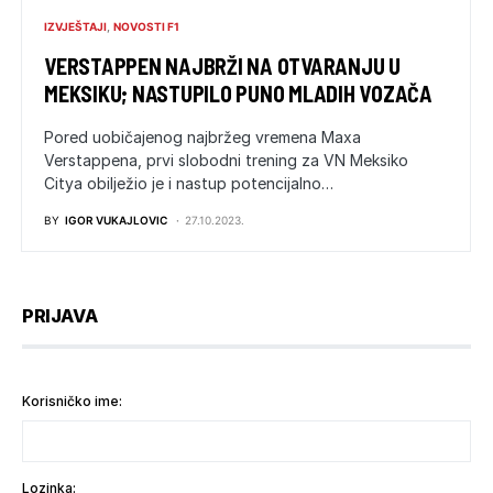
IZVJEŠTAJI
NOVOSTI F1
VERSTAPPEN NAJBRŽI NA OTVARANJU U
MEKSIKU; NASTUPILO PUNO MLADIH VOZAČA
Pored uobičajenog najbržeg vremena Maxa
Verstappena, prvi slobodni trening za VN Meksiko
Citya obilježio je i nastup potencijalno…
BY
IGOR VUKAJLOVIC
27.10.2023.
PRIJAVA
Korisničko ime:
Lozinka: