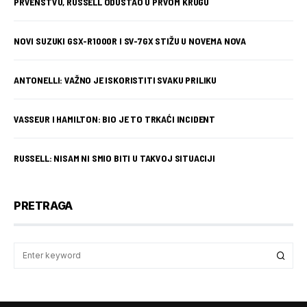
PRVENSTVU, RUSSELL ODUSTAO U PRVOM KRUGU
NOVI SUZUKI GSX-R1000R I SV-7GX STIŽU U NOVEMA NOVA
ANTONELLI: VAŽNO JE ISKORISTITI SVAKU PRILIKU
VASSEUR I HAMILTON: BIO JE TO TRKAĆI INCIDENT
RUSSELL: NISAM NI SMIO BITI U TAKVOJ SITUACIJI
PRETRAGA