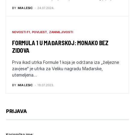
BY
MIA LESIC
24.07.2024.
NOVOSTI F1
POVIJEST
ZANIMLJIVOSTI
FORMULA 1 U MAĐARSKOJ: MONAKO BEZ
ZIDOVA
Prva ikad utrka Formule 1 koja je održana iza „željezne
zavjese“ je utrka za Veliku nagradu Mađarske,
utemeljena…
BY
MIA LESIC
19.07.2023.
PRIJAVA
Korisničko ime: