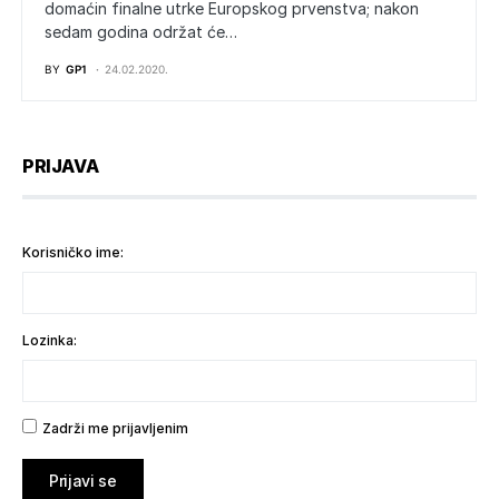
domaćin finalne utrke Europskog prvenstva; nakon
sedam godina održat će…
BY
GP1
24.02.2020.
PRIJAVA
Korisničko ime:
Lozinka:
Zadrži me prijavljenim
Prijavi se