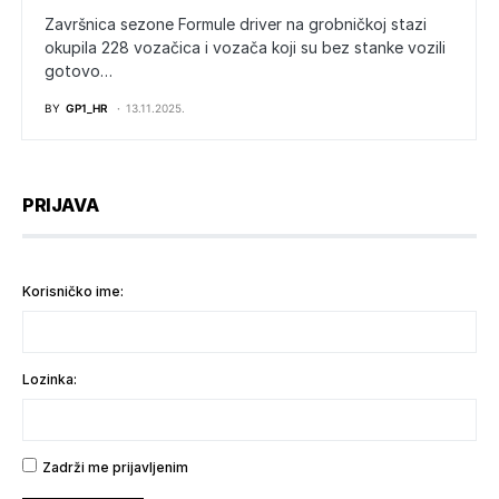
Završnica sezone Formule driver na grobničkoj stazi
okupila 228 vozačica i vozača koji su bez stanke vozili
gotovo…
BY
GP1_HR
13.11.2025.
PRIJAVA
Korisničko ime:
Lozinka:
Zadrži me prijavljenim