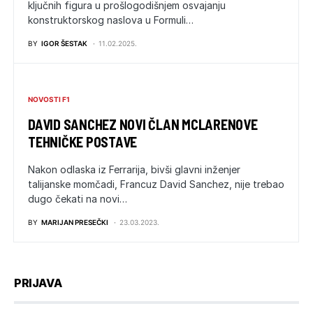
ključnih figura u prošlogodišnjem osvajanju
konstruktorskog naslova u Formuli…
BY
IGOR ŠESTAK
11.02.2025.
NOVOSTI F1
DAVID SANCHEZ NOVI ČLAN MCLARENOVE
TEHNIČKE POSTAVE
Nakon odlaska iz Ferrarija, bivši glavni inženjer
talijanske momčadi, Francuz David Sanchez, nije trebao
dugo čekati na novi…
BY
MARIJAN PRESEČKI
23.03.2023.
PRIJAVA