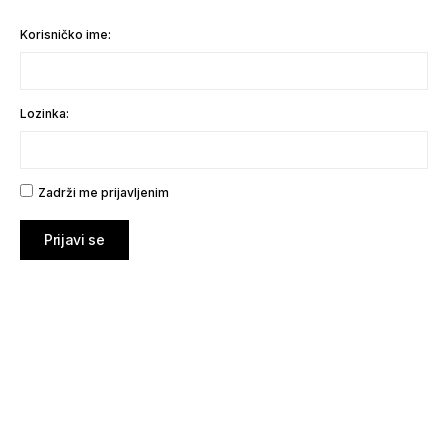
Korisničko ime:
Lozinka:
Zadrži me prijavljenim
Prijavi se