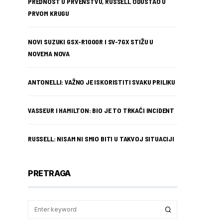
PREDNOST U PRVENSTVU, RUSSELL ODUSTAO U
PRVOM KRUGU
NOVI SUZUKI GSX-R1000R I SV-7GX STIŽU U
NOVEMA NOVA
ANTONELLI: VAŽNO JE ISKORISTITI SVAKU PRILIKU
VASSEUR I HAMILTON: BIO JE TO TRKAĆI INCIDENT
RUSSELL: NISAM NI SMIO BITI U TAKVOJ SITUACIJI
PRETRAGA