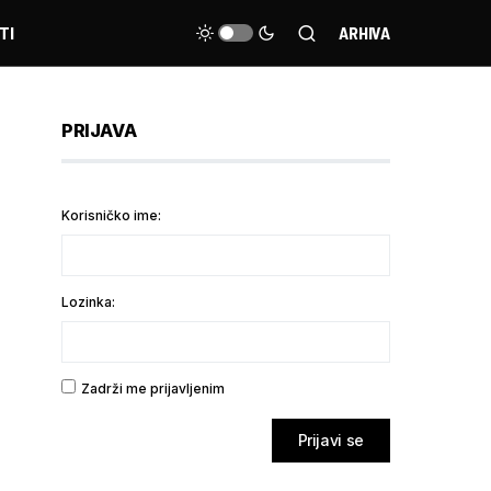
TI
ARHIVA
PRIJAVA
Korisničko ime:
Lozinka:
Zadrži me prijavljenim
Prijavi se