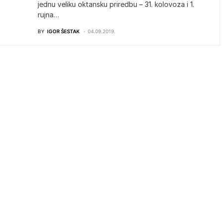
jednu veliku oktansku priredbu – 31. kolovoza i 1.
rujna…
BY
IGOR ŠESTAK
04.09.2019.