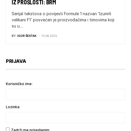
IZ PROŠLOSTI: BRM
Serijal tekstova o povijesti Formule 1 nazvan ‘Izumrli
velikani F1’ posvećen je proizvođačima i timovima koji
su u…
BY
IGOR ŠESTAK
13.08.2023.
PRIJAVA
Korisničko ime:
Lozinka:
Zadrži me prijavljenim