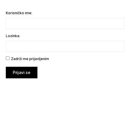
Korisničko ime:
Lozinka:
Zadrži me prijavljenim
Prijavi se