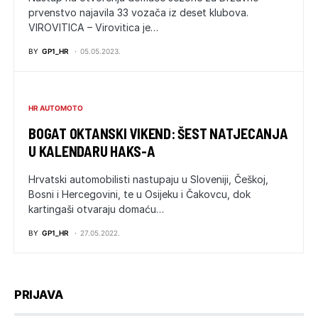
prvenstvo najavila 33 vozača iz deset klubova.
VIROVITICA – Virovitica je…
BY
GP1_HR
05.05.2023.
HR AUTOMOTO
BOGAT OKTANSKI VIKEND: ŠEST NATJECANJA
U KALENDARU HAKS-A
Hrvatski automobilisti nastupaju u Sloveniji, Češkoj,
Bosni i Hercegovini, te u Osijeku i Čakovcu, dok
kartingaši otvaraju domaću…
BY
GP1_HR
27.05.2022.
PRIJAVA