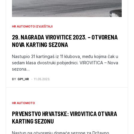
HR AUTOMOTO IZVJEŠTAJI
29. NAGRADA VIROVITICE 2023. – OTVORENA
NOVA KARTING SEZONA
Nastupio 31 kartingaš iz 11 klubova, među kojima čak u
sedam klasa dvostruki pobjednici. VIROVITICA – Nova
sezona…
BY
GP1_HR
11.05.2023.
HR AUTOMOTO
PRVENSTVO HRVATSKE: VIROVITICA OTVARA
KARTING SEZONU
Nastup na otvorenju domaće sezone za Državno