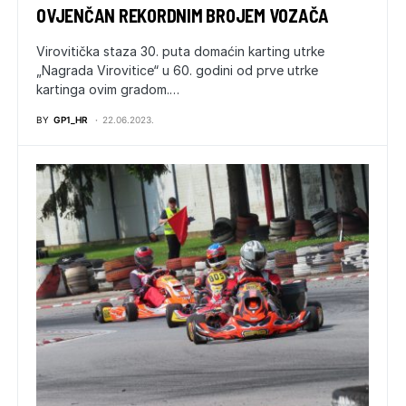
OVJENČAN REKORDNIM BROJEM VOZAČA
Virovitička staza 30. puta domaćin karting utrke
„Nagrada Virovitice“ u 60. godini od prve utrke
kartinga ovim gradom.…
BY
GP1_HR
22.06.2023.