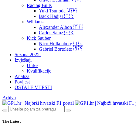
Racing Bulls
Yuki Tsunoda 🇯🇵
Isack Hadjar 🇫🇷
Williams
Alexander Albon 🇹🇭
Carlos Sainz 🇪🇸
Kick Sauber
Nico Hulkenberg 🇩🇪
Gabriel Bortoleto 🇧🇷
Sezona 2025.
Izvještaji
Utrke
Kvalifikacije
Analiza
Povijest
OSTALE VIJESTI
Arhiva
The Latest