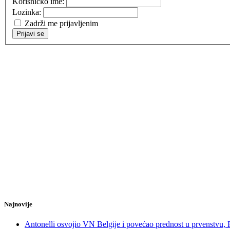
Korisničko ime:
Lozinka:
Zadrži me prijavljenim
Prijavi se
Najnovije
Antonelli osvojio VN Belgije i povećao prednost u prvenstvu,