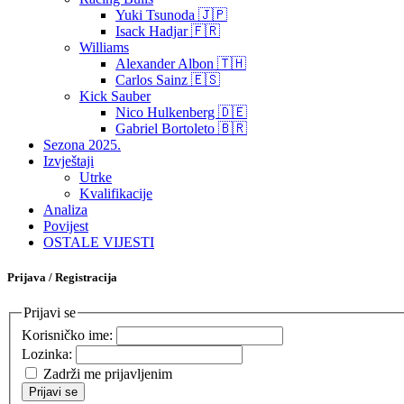
Yuki Tsunoda 🇯🇵
Isack Hadjar 🇫🇷
Williams
Alexander Albon 🇹🇭
Carlos Sainz 🇪🇸
Kick Sauber
Nico Hulkenberg 🇩🇪
Gabriel Bortoleto 🇧🇷
Sezona 2025.
Izvještaji
Utrke
Kvalifikacije
Analiza
Povijest
OSTALE VIJESTI
Prijava / Registracija
Prijavi se
Korisničko ime:
Lozinka:
Zadrži me prijavljenim
Prijavi se