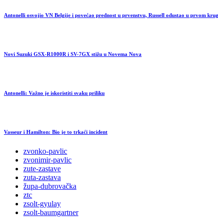
Antonelli osvojio VN Belgije i povećao prednost u prvenstvu, Russell odustao u prvom kru
Novi Suzuki GSX-R1000R i SV-7GX stižu u Novema Nova
Antonelli: Važno je iskoristiti svaku priliku
Vasseur i Hamilton: Bio je to trkaći incident
zvonko-pavlic
zvonimir-pavlic
zute-zastave
zuta-zastava
župa-dubrovačka
ztc
zsolt-gyulay
zsolt-baumgartner