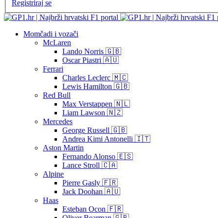
Registriraj se
Momčadi i vozači
McLaren
Lando Norris 🇬🇧
Oscar Piastri 🇦🇺
Ferrari
Charles Leclerc 🇲🇨
Lewis Hamilton 🇬🇧
Red Bull
Max Verstappen 🇳🇱
Liam Lawson 🇳🇿
Mercedes
George Russell 🇬🇧
Andrea Kimi Antonelli 🇮🇹
Aston Martin
Fernando Alonso 🇪🇸
Lance Stroll 🇨🇦
Alpine
Pierre Gasly 🇫🇷
Jack Doohan 🇦🇺
Haas
Esteban Ocon 🇫🇷
Oliver Bearman 🇬🇧