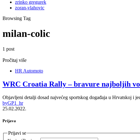
zrinko gregurek
zoran-vlahovic
Browsing Tag
milan-colic
1 post
Pročitaj više
HR Automoto
WRC Croatia Rally – bravure najboljih voz
Objavljeni detalji dosad najvećeg sportskog događaja u Hrvatskoj i jed
by
GP1_hr
25.02.2022.
Prijava
Prijavi se