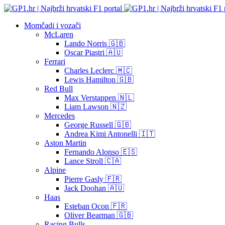
Momčadi i vozači
McLaren
Lando Norris 🇬🇧
Oscar Piastri 🇦🇺
Ferrari
Charles Leclerc 🇲🇨
Lewis Hamilton 🇬🇧
Red Bull
Max Verstappen 🇳🇱
Liam Lawson 🇳🇿
Mercedes
George Russell 🇬🇧
Andrea Kimi Antonelli 🇮🇹
Aston Martin
Fernando Alonso 🇪🇸
Lance Stroll 🇨🇦
Alpine
Pierre Gasly 🇫🇷
Jack Doohan 🇦🇺
Haas
Esteban Ocon 🇫🇷
Oliver Bearman 🇬🇧
Racing Bulls