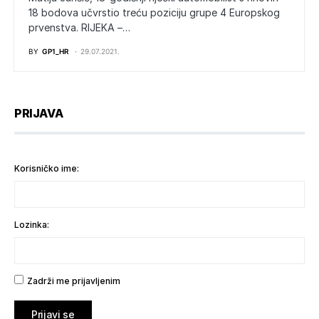
18 bodova učvrstio treću poziciju grupe 4 Europskog
prvenstva. RIJEKA –…
BY
GP1_HR
29.07.2021.
PRIJAVA
Korisničko ime:
Lozinka:
Zadrži me prijavljenim
Prijavi se