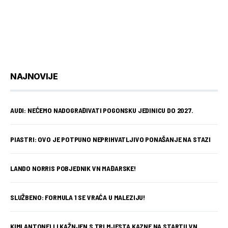
NAJNOVIJE
AUDI: NEĆEMO NADOGRAĐIVATI POGONSKU JEDINICU DO 2027.
PIASTRI: OVO JE POTPUNO NEPRIHVATLJIVO PONAŠANJE NA STAZI
LANDO NORRIS POBJEDNIK VN MAĐARSKE!
SLUŽBENO: FORMULA 1 SE VRAĆA U MALEZIJU!
KIMI ANTONELLI KAŽNJEN S TRI MJESTA KAZNE NA STARTU VN