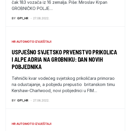
čak 183 vozača iz 16 zemalja. Piše: Miroslav Krpan
GROBNIČKO POLJE…
BY
GP1_HR
27.08.2022.
HR AUTOMOTO IZVJEŠTAJI
USPJEŠNO SVJETSKO PRVENSTVO PRIKOLICA
I ALPE ADRIA NA GROBNIKU: DAN NOVIH
POBJEDNIKA
Tehnički kvar vodećeg svjetskog prikoličara primorao
na odustajanje, a pobjedu prepustio britanskom timu
Kershaw-Charlwood, novi pobjednici u FIM…
BY
GP1_HR
27.06.2022.
HR AUTOMOTO IZVJEŠTAJI