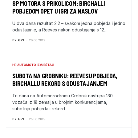
SP MOTORA S PRIKOLICOM: BIRCHALLI
POBJEDOM OPET U IGRI ZA NASLOV
U dva dana rezultat 2:2 – svakom jedna pobjeda i jedno
odustajanje, a Reeves nakon odustajanja s 12…
BY
GP1
26.08.2019.
HR AUTOMOTO IZVJEŠTAJI
SUBOTA NA GROBNIKU: REEVESU POBJEDA,
BIRCHALLU REKORD S ODUSTAJANJEM
Tri dana na Automorodromu Grobnik nastupa 130
vozača iz 18 zemalja u brojnim konkurencijama,
subotnja pobjeda i rekord…
BY
GP1
25.08.2019.