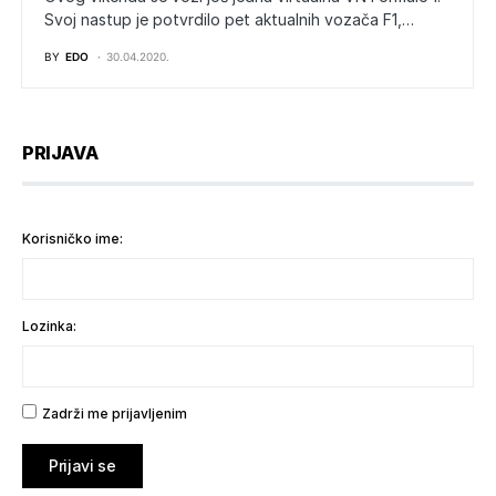
Svoj nastup je potvrdilo pet aktualnih vozača F1,…
BY
EDO
30.04.2020.
PRIJAVA
Korisničko ime:
Lozinka:
Zadrži me prijavljenim
Prijavi se