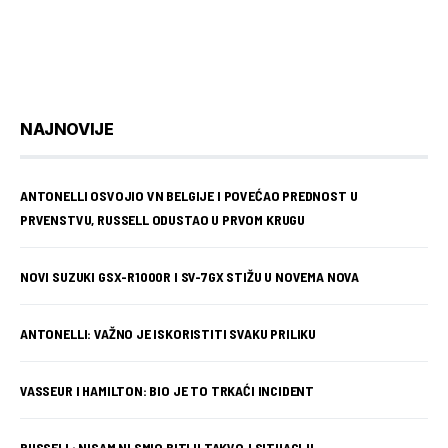
NAJNOVIJE
ANTONELLI OSVOJIO VN BELGIJE I POVEĆAO PREDNOST U
PRVENSTVU, RUSSELL ODUSTAO U PRVOM KRUGU
NOVI SUZUKI GSX-R1000R I SV-7GX STIŽU U NOVEMA NOVA
ANTONELLI: VAŽNO JE ISKORISTITI SVAKU PRILIKU
VASSEUR I HAMILTON: BIO JE TO TRKAĆI INCIDENT
RUSSELL: NISAM NI SMIO BITI U TAKVOJ SITUACIJI