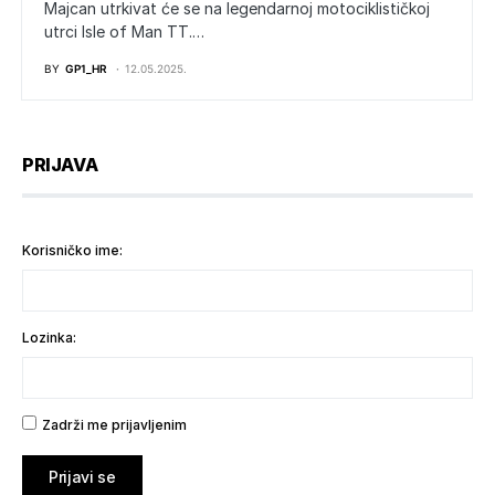
Majcan utrkivat će se na legendarnoj motociklističkoj
utrci Isle of Man TT.…
BY
GP1_HR
12.05.2025.
PRIJAVA
Korisničko ime:
Lozinka:
Zadrži me prijavljenim
Prijavi se