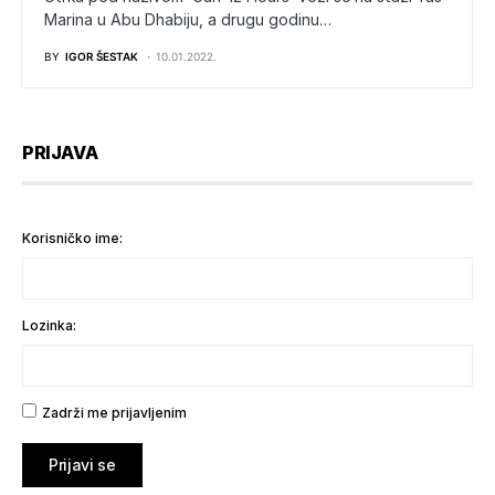
Marina u Abu Dhabiju, a drugu godinu…
BY
IGOR ŠESTAK
10.01.2022.
PRIJAVA
Korisničko ime:
Lozinka:
Zadrži me prijavljenim
Prijavi se