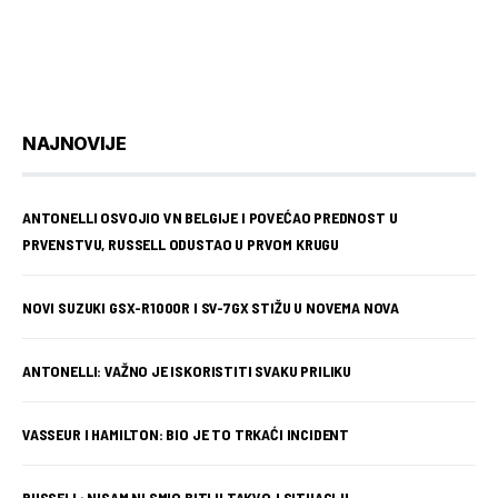
NAJNOVIJE
ANTONELLI OSVOJIO VN BELGIJE I POVEĆAO PREDNOST U
PRVENSTVU, RUSSELL ODUSTAO U PRVOM KRUGU
NOVI SUZUKI GSX-R1000R I SV-7GX STIŽU U NOVEMA NOVA
ANTONELLI: VAŽNO JE ISKORISTITI SVAKU PRILIKU
VASSEUR I HAMILTON: BIO JE TO TRKAĆI INCIDENT
RUSSELL: NISAM NI SMIO BITI U TAKVOJ SITUACIJI