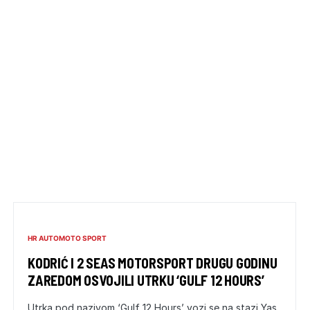
HR AUTOMOTO SPORT
KODRIĆ I 2 SEAS MOTORSPORT DRUGU GODINU
ZAREDOM OSVOJILI UTRKU ‘GULF 12 HOURS’
Utrka pod nazivom ‘Gulf 12 Hours’ vozi se na stazi Yas